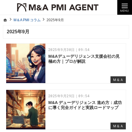
10年以上の経験。企業の経営統合や売却はM＆A PMI AGENTへ。
M＆A PMI コラム｜M＆A・PMI・事業承継のポイントや成功事例をわかりやすくご紹介
ホーム
M＆A PMI コラム
2025年9月
ホーム
M＆A PMI コラム
2025年9月
2025年9月
2025年9月30日｜09:54
M&Aデューデリジェンス支援会社の見
極め方｜プロが解説
Ｍ＆Ａ
2025年9月29日｜09:54
M&A デューデリジェンス 進め方：成功
に導く完全ガイドと実践ロードマップ
Ｍ＆Ａ