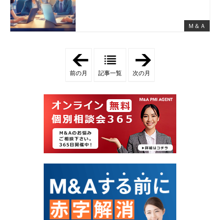
Ｍ＆Ａ
「
「
2
2
0
0
前の月
記事一覧
次の月
2
2
5
5
年
年
8
1
月
0
」
月
」