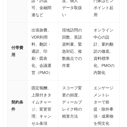
設・許認
度、個人
門家はピン
可、金融関
データ取扱
ポイント起
連など
い
用
出張旅費、
現地訪問の
オンライン
VDR利用
回数、英語
中心の設
料、翻訳・
資料量、緊
計、要約翻
付帯費
通訳、印
急対応、複
訳の徹底、
用
刷・図表
数拠点での
資料標準
化、会議運
作業
化、PMOの
営（PMO）
内製化
固定報酬、
スコープ変
エンゲージ
上限付きタ
更の頻度、
メントレ
契約条
イムチャー
ディールブ
ターで前
件
ジ、変更管
レイク時の
提・除外事
理、キャン
精算方法
項・成果物
セル条項
を明文化