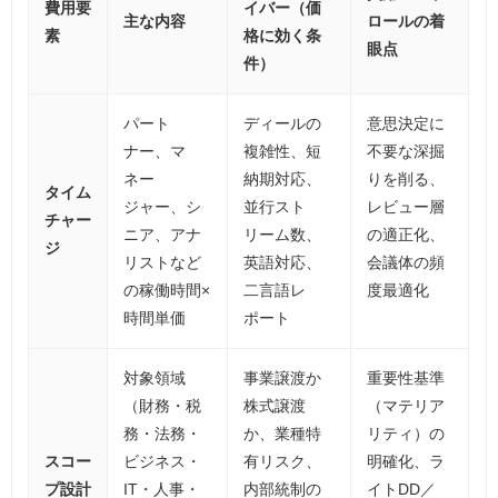
費用要
イバー（価
主な内容
ロールの着
素
格に効く条
眼点
件）
パート
ディールの
意思決定に
ナー、マ
複雑性、短
不要な深掘
ネー
納期対応、
りを削る、
タイム
ジャー、シ
並行スト
レビュー層
チャー
ニア、アナ
リーム数、
の適正化、
ジ
リストなど
英語対応、
会議体の頻
の稼働時間×
二言語レ
度最適化
時間単価
ポート
対象領域
事業譲渡か
重要性基準
（財務・税
株式譲渡
（マテリア
務・法務・
か、業種特
リティ）の
スコー
ビジネス・
有リスク、
明確化、ラ
プ設計
IT・人事・
内部統制の
イトDD／