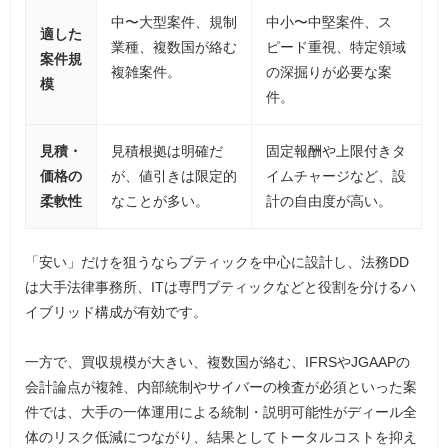
中〜大型案件、規制
中小〜中堅案件、ス
適した
業種、複数国が絡む
ピード重視、特定領域
案件規
複雑案件。
の深掘りが必要な案
模
件。
見積・
見積根拠は明確だ
固定報酬や上限付きタ
価格の
が、値引きは限定的
イムチャージなど、設
柔軟性
なことが多い。
計の自由度が高い。
「安い」だけを狙うならブティックを中心に設計し、法務DD
は大手法律事務所、ITは専門ブティックなどと役割を分けるハ
イブリッド構成が有効です。
一方で、買収規模が大きい、複数国が絡む、IFRSやJGAAPの
会計論点が複雑、内部統制やサイバーの検査が必須といった案
件では、大手の一体運用による統制・説明可能性がディール全
体のリスク低減につながり、結果としてトータルコストを抑え