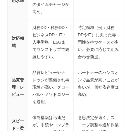
用水準
のタイムチャージが
高め。
財務DD・税務DD・
特定領域（例：財務
ビジネスDD・IT・
DDやIT）に尖った専
対応領
人事労務・ESGま
門性を持つケースが多
域
でワンストップで網
い。必要に応じて組み
羅しやすい。
合わせ前提。
品質レビューやナ
パートナーのハンズオ
品質管
レッジが整備され再
ンで品質が高いことが
理・レ
現性が高い。グロー
多いが、個社依存度は
ビュー
バル・メソドロジー
高め。
を適用。
体制構築は迅速だ
意思決定が速く、ス
スピー
が、手続やコンプラ
コープ調整や追加作業
ド・柔