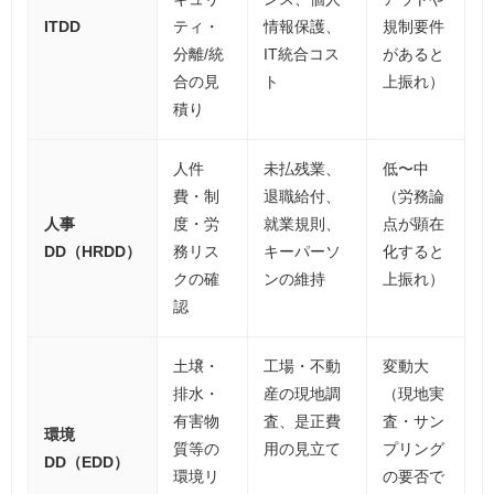
ITDD
ティ・
情報保護、
規制要件
分離/統
IT統合コス
があると
合の見
ト
上振れ）
積り
人件
未払残業、
低〜中
費・制
退職給付、
（労務論
人事
度・労
就業規則、
点が顕在
DD（HRDD）
務リス
キーパーソ
化すると
クの確
ンの維持
上振れ）
認
土壌・
工場・不動
変動大
排水・
産の現地調
（現地実
有害物
査、是正費
査・サン
環境
質等の
用の見立て
プリング
DD（EDD）
環境リ
の要否で