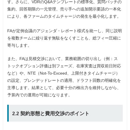
す。さらに、VDRのQ&Aテンプレートの標準化、質問バッチの
集約、回答期限の一元管理、売り手への追加開示要請の一本化
により、各ファームのタイムチャージの発生を最小化します。
FAが定例会議のアジェンダ・レポート様式を統一し、同じ説明
を複数チームに繰り返す無駄をなくすことも、総フィー圧縮に
寄与します。
また、FAは見積交渉において、業務範囲の切り出し（例：ス
トックオプション評価は別フェーズ、在庫実査は買収前日対応
など）や、NTE（Not-To-Exceed、上限付きタイムチャージ）
の設定、ブレンデッドレートの適用、ドラフト回数の明確化を
主導します。結果として、必要十分の検出力を維持しながら、
予算内での運用が可能になります。
2.2 契約形態と費用交渉のポイント