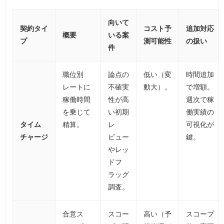
向いて
契約タイ
コスト予
追加対応
概要
いる案
プ
測可能性
の扱い
件
職位別
論点の
低い（変
時間追加
レートに
不確実
動大）。
で増額。
稼働時間
性が高
週次で稼
を乗じて
い初期
働実績の
タイム
精算。
レ
可視化が
チャージ
ビュー
鍵。
やレッ
ドフ
ラッグ
調査。
合意ス
スコー
高い（予
スコープ