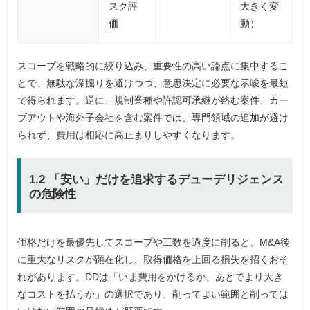
スク評
大きく変
価
動）
スコープを戦略的に絞り込み、重要性の高い論点に集中するこ
とで、無駄な深掘りを避けつつ、意思決定に必要な示唆を最短
で得られます。逆に、規制業種や許認可承継が絡む案件、カー
ブアウトや海外子会社を含む案件では、専門領域の追加が避け
られず、費用は相応に高止まりしやすくなります。
1.2 「安い」だけを追求するデューデリジェンス
の危険性
価格だけを最優先してスコープや工数を過度に削ると、M&A後
に重大なリスクが顕在化し、取得価格を上回る損失を招くおそ
れがあります。DDは「いま費用をかけるか、あとでより大き
なコストを払うか」の選択であり、削ってよい範囲と削っては