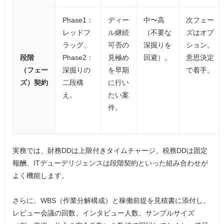
Phase1：
ディー
中〜高
次フェー
レッドフ
ル継続
（不要な
ズはオプ
ラッグ、
可否の
深掘りを
ション。
段階
Phase2：
見極め
回避）。
意思決定
（フェー
深掘りの
を早期
で着手。
ズ）契約
二段構
に行い
え。
たい案
件。
実務では、財務DDは上限付きタイムチャージ、税務DDは固定
報酬、ITデューデリジェンスは段階契約といった組み合わせが
よく機能します。
さらに、WBS（作業分解構成）と稼働前提を見積書に添付し、
レビュー会議の回数、インタビュー人数、サンプルサイズ