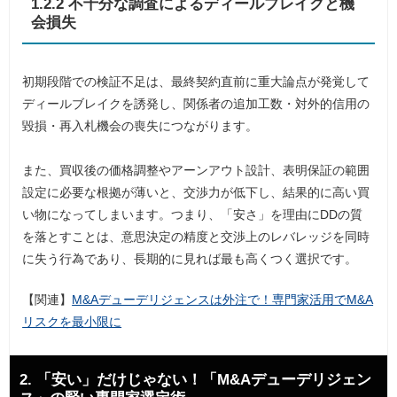
1.2.2 不十分な調査によるディールブレイクと機
会損失
初期段階での検証不足は、最終契約直前に重大論点が発覚して
ディールブレイクを誘発し、関係者の追加工数・対外的信用の
毀損・再入札機会の喪失につながります。
また、買収後の価格調整やアーンアウト設計、表明保証の範囲
設定に必要な根拠が薄いと、交渉力が低下し、結果的に高い買
い物になってしまいます。つまり、「安さ」を理由にDDの質
を落とすことは、意思決定の精度と交渉上のレバレッジを同時
に失う行為であり、長期的に見れば最も高くつく選択です。
【関連】
M&Aデューデリジェンスは外注で！専門家活用でM&A
リスクを最小限に
2. 「安い」だけじゃない！「M&Aデューデリジェン