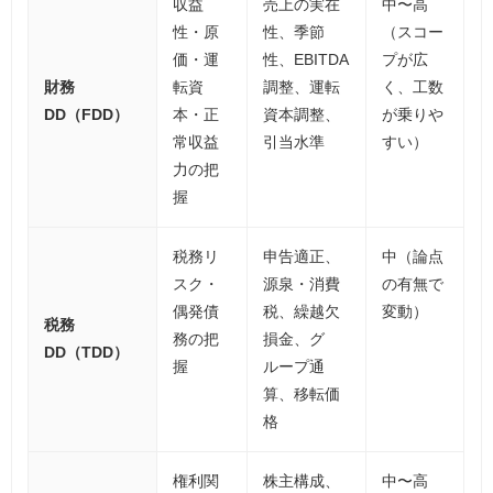
収益
売上の実在
中〜高
性・原
性、季節
（スコー
価・運
性、EBITDA
プが広
財務
転資
調整、運転
く、工数
DD（FDD）
本・正
資本調整、
が乗りや
常収益
引当水準
すい）
力の把
握
税務リ
申告適正、
中（論点
スク・
源泉・消費
の有無で
偶発債
税、繰越欠
変動）
税務
務の把
損金、グ
DD（TDD）
握
ループ通
算、移転価
格
権利関
株主構成、
中〜高