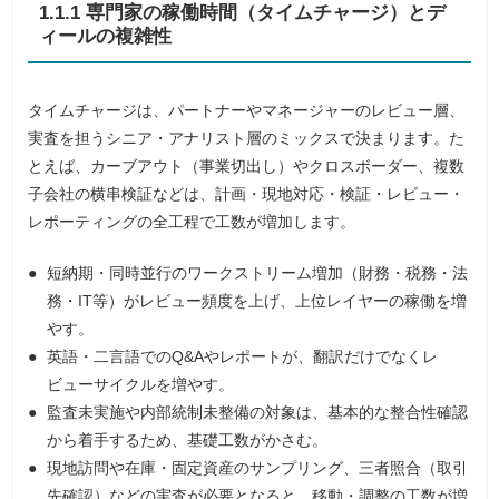
1.1.1 専門家の稼働時間（タイムチャージ）とデ
ィールの複雑性
タイムチャージは、パートナーやマネージャーのレビュー層、
実査を担うシニア・アナリスト層のミックスで決まります。た
とえば、カーブアウト（事業切出し）やクロスボーダー、複数
子会社の横串検証などは、計画・現地対応・検証・レビュー・
レポーティングの全工程で工数が増加します。
短納期・同時並行のワークストリーム増加（財務・税務・法
務・IT等）がレビュー頻度を上げ、上位レイヤーの稼働を増
やす。
英語・二言語でのQ&Aやレポートが、翻訳だけでなくレ
ビューサイクルを増やす。
監査未実施や内部統制未整備の対象は、基本的な整合性確認
から着手するため、基礎工数がかさむ。
現地訪問や在庫・固定資産のサンプリング、三者照合（取引
先確認）などの実査が必要となると、移動・調整の工数が増