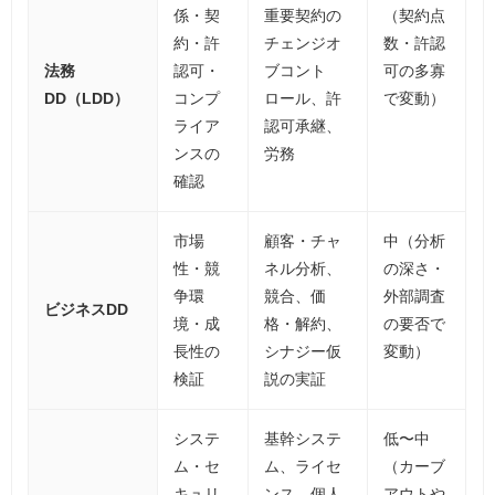
係・契
重要契約の
（契約点
約・許
チェンジオ
数・許認
法務
認可・
ブコント
可の多寡
DD（LDD）
コンプ
ロール、許
で変動）
ライア
認可承継、
ンスの
労務
確認
市場
顧客・チャ
中（分析
性・競
ネル分析、
の深さ・
争環
競合、価
外部調査
ビジネスDD
境・成
格・解約、
の要否で
長性の
シナジー仮
変動）
検証
説の実証
システ
基幹システ
低〜中
ム・セ
ム、ライセ
（カーブ
キュリ
ンス、個人
アウトや