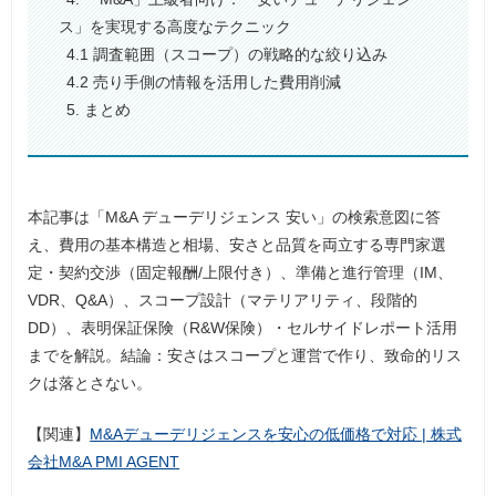
ス」を実現する高度なテクニック
4.1 調査範囲（スコープ）の戦略的な絞り込み
4.2 売り手側の情報を活用した費用削減
5. まとめ
本記事は「M&A デューデリジェンス 安い」の検索意図に答
え、費用の基本構造と相場、安さと品質を両立する専門家選
定・契約交渉（固定報酬/上限付き）、準備と進行管理（IM、
VDR、Q&A）、スコープ設計（マテリアリティ、段階的
DD）、表明保証保険（R&W保険）・セルサイドレポート活用
までを解説。結論：安さはスコープと運営で作り、致命的リス
クは落とさない。
【関連】
M&Aデューデリジェンスを安心の低価格で対応 | 株式
会社M&A PMI AGENT