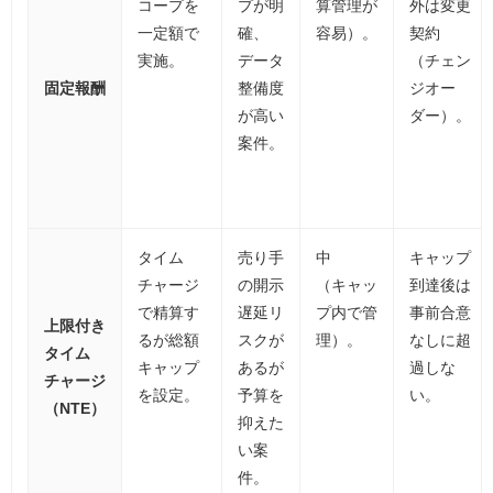
コープを
プが明
算管理が
外は変更
一定額で
確、
容易）。
契約
実施。
データ
（チェン
固定報酬
整備度
ジオー
が高い
ダー）。
案件。
タイム
売り手
中
キャップ
チャージ
の開示
（キャッ
到達後は
で精算す
遅延リ
プ内で管
事前合意
上限付き
るが総額
スクが
理）。
なしに超
タイム
キャップ
あるが
過しな
チャージ
を設定。
予算を
い。
（NTE）
抑えた
い案
件。