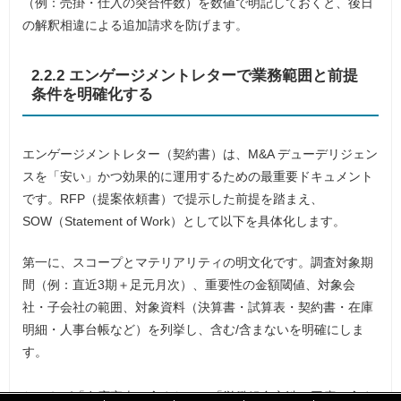
（例：売掛・仕入の突合件数）を数値で明記しておくと、後日
の解釈相違による追加請求を防げます。
2.2.2 エンゲージメントレターで業務範囲と前提
条件を明確化する
エンゲージメントレター（契約書）は、M&A デューデリジェン
スを「安い」かつ効果的に運用するための最重要ドキュメント
です。RFP（提案依頼書）で提示した前提を踏まえ、
SOW（Statement of Work）として以下を具体化します。
第一に、スコープとマテリアリティの明文化です。調査対象期
間（例：直近3期＋足元月次）、重要性の金額閾値、対象会
社・子会社の範囲、対象資料（決算書・試算表・契約書・在庫
明細・人事台帳など）を列挙し、含む/含まないを明確にしま
す。
たとえば「在庫実査は含まない」「労働組合交渉の同席は含ま
「
「