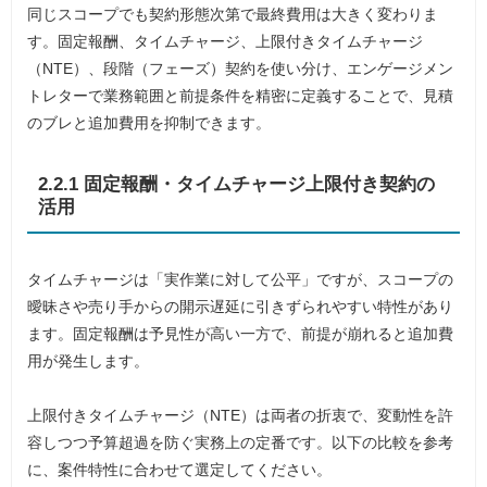
同じスコープでも契約形態次第で最終費用は大きく変わりま
す。固定報酬、タイムチャージ、上限付きタイムチャージ
（NTE）、段階（フェーズ）契約を使い分け、エンゲージメン
トレターで業務範囲と前提条件を精密に定義することで、見積
のブレと追加費用を抑制できます。
2.2.1 固定報酬・タイムチャージ上限付き契約の
活用
タイムチャージは「実作業に対して公平」ですが、スコープの
曖昧さや売り手からの開示遅延に引きずられやすい特性があり
ます。固定報酬は予見性が高い一方で、前提が崩れると追加費
用が発生します。
上限付きタイムチャージ（NTE）は両者の折衷で、変動性を許
容しつつ予算超過を防ぐ実務上の定番です。以下の比較を参考
に、案件特性に合わせて選定してください。