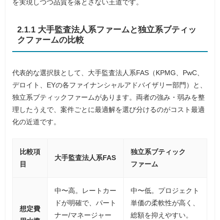
を実現しつつ品質を落とさない王道です。
2.1.1 大手監査法人系ファームと独立系ブティッ
クファームの比較
代表的な選択肢として、大手監査法人系FAS（KPMG、PwC、
デロイト、EYの各ファイナンシャルアドバイザリー部門）と、
独立系ブティックファームがあります。両者の強み・弱みを整
理したうえで、案件ごとに最適解を選び分けるのがコスト最適
化の近道です。
比較項
独立系ブティック
大手監査法人系FAS
目
ファーム
中〜高。レートカー
中〜低。プロジェクト
ドが明確で、パート
単価の柔軟性が高く、
想定費
ナー/マネージャー
総額を抑えやすい。