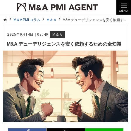
10年以上の経験。企業の経営統合や売却はM＆A PMI AGENTへ。
M＆A PMI コラム｜M＆A・PMI・事業承継のポイントや成功事例をわかりやすくご紹介
ホーム
M＆A PMI コラム
Ｍ＆Ａ
M&A デューデリジェンスを安く依頼するための全知識
ホーム
M＆A PMI コラム
Ｍ＆Ａ
M&A デューデリジェンスを安く依頼するための全知識
2025年9月14日｜09:49
Ｍ＆Ａ
M&A デューデリジェンスを安く依頼するための全知識