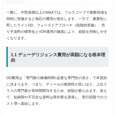
一般に、中堅規模以上のM&Aでは、フルスコープで複数領域を
同時に実施すると相応の費用が発生します。一方で、重要性に
即したライトDD、フェーズドアプローチ（段階的実施）、売
り手資料の標準化とVDR運用の徹底により、総額を抑制しやす
くなります。
1.1 デューデリジェンス費用が高額になる根本理
由
DD費用は「専門家の稼働時間×必要な専門性の深さ」で本質的
に決まります。つまり、ディールの複雑性が高いほど、上位ク
ラスの専門家が長時間関与するため、総額が膨らみます。加え
て、短納期や不完全な資料は再作業を誘発し、実行段階でのコ
スト増へ直結します。