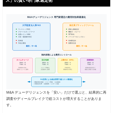
ス」の賢い専門家選定術
M&Aデューデリジェンス 専門家選定の費用対効果最適化
大手監査法人系FAS
独立系ブティックファーム
ワンストップ対応
柔軟な価格設定
グローバルネットワーク
機動力・スピード
品質レビュー体制
専門特化
大型・複雑案件対応
パートナーのハンズオン
高単価
領域限定的
国際対応差
手続き重視
費用：中〜高
費用：中〜低
契約形態による費用コントロール
固定報酬
上限付き（NTE）
段階契約
タイムチャージ
柔軟性：高
柔軟性：低
柔軟性：中
柔軟性：高
予測性：低
予測性：高
予測性：中
予測性：中
不確実性の高い
スコープ明確な
予算管理と
段階的意思決定で
初期レビューに適用
定型案件に適用
変動対応の両立
無駄な深掘りを回避
FA活用による統合管理で総コスト最適化
• 重複作業の削減 • スコープ整合 • Q&A統括
• 見積交渉主導 • 品質統制 • レポート統合
M&A デューデリジェンスを「安い」だけで選ぶと、結果的に再
調査やディールブレイクで総コストが増大することがありま
す。