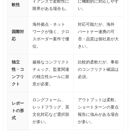
イアンスで柔軟性に
に機動的に対応しやす
軟性
限界がある場合も。
い。
海外拠点・ネット
対応可能だが、海外
国際対
ワークが強く、クロ
パートナー連携の可
応
スボーダー案件で優
否・品質は個社差が大
位。
きい。
独立
厳格なコンフリクト
比較的柔軟だが、事前
性・コ
チェック。監査関連
のコンフリクト確認は
ンフリ
の独立性ルールに留
必須。
クト
意が必要。
ロングフォーム、
アウトプットは柔軟。
レポー
レッドフラッグ、英
ショートターンの要点
トの形
文化対応など選択肢
報告に強みがある場合
式
が多い。
が多い。