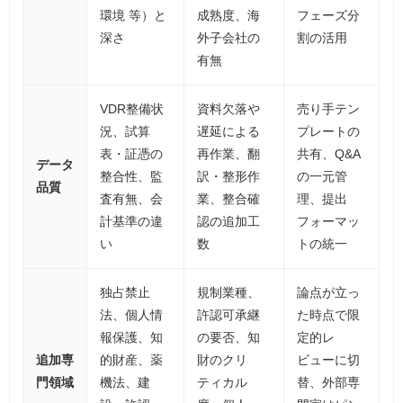
環境 等）と
成熟度、海
フェーズ分
深さ
外子会社の
割の活用
有無
VDR整備状
資料欠落や
売り手テン
況、試算
遅延による
プレートの
表・証憑の
再作業、翻
共有、Q&A
データ
整合性、監
訳・整形作
の一元管
品質
査有無、会
業、整合確
理、提出
計基準の違
認の追加工
フォーマッ
い
数
トの統一
独占禁止
規制業種、
論点が立っ
法、個人情
許認可承継
た時点で限
報保護、知
の要否、知
定的レ
追加専
的財産、薬
財のクリ
ビューに切
門領域
機法、建
ティカル
替、外部専