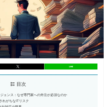
entry731
シェア
entry731
シェア
目次
ーデリジェンス：なぜ専門家への外注が必須なのか
ごされがちなITリスク
る自社対応の限界