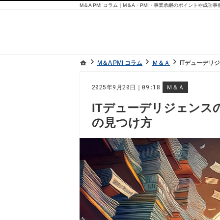
M＆A PMI コラム｜M＆A・PMI・事業承継のポイントや成功
ホーム
ホーム
M＆A PMI コラム
M＆A PMI コラム
Ｍ＆Ａ
Ｍ＆Ａ
ITデューデリ
ITデューデリ
2025年9月20日｜09:18
Ｍ＆Ａ
ITデューデリジェンス
の見つけ方