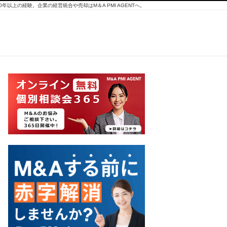
10年以上の経験。企業の経営統合や売却はM＆A PMI AGENTへ。
ITデ
ュー
デリ
ジェ
ンス
の外
注で