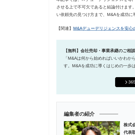
させる上で不可欠であると結論付けます
い依頼先の見つけ方まで、M&Aを成功に
【関連】
M&Aデューデリジェンスを安心の低価
【無料】会社売却・事業承継のご相
「M&Aは何から始めればいいかわか
す。M&Aを成功に導くはじめの一歩
3
編集者の紹介
株式会
代表