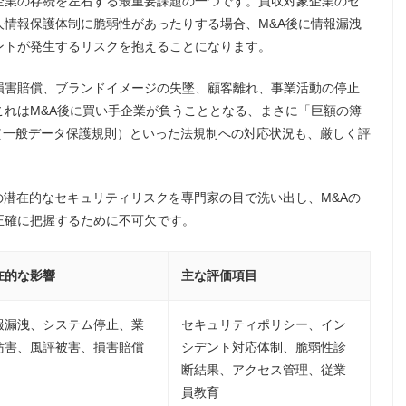
企業の存続を左右する最重要課題の一つです。買収対象企業のセ
情報保護体制に脆弱性があったりする場合、M&A後に情報漏洩
ントが発生するリスクを抱えることになります。
損害賠償、ブランドイメージの失墜、顧客離れ、事業活動の停止
れはM&A後に買い手企業が負うこととなる、まさに「巨額の簿
（一般データ保護規則）といった法規制への対応状況も、厳しく評
の潜在的なセキュリティリスクを専門家の目で洗い出し、M&Aの
正確に把握するために不可欠です。
在的な影響
主な評価項目
報漏洩、システム停止、業
セキュリティポリシー、イン
妨害、風評被害、損害賠償
シデント対応体制、脆弱性診
断結果、アクセス管理、従業
員教育