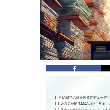
1. M&A成功の鍵を握るITデュ
1.1 経営者が陥るM&Aの罠：見過
1.2 ITデューデリジェンスにおけ