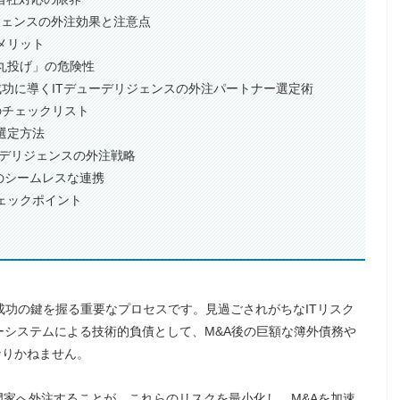
リジェンスの外注効果と注意点
メリット
「丸投げ」の危険性
を成功に導くITデューデリジェンスの外注パートナー選定術
のチェックリスト
選定方法
ューデリジェンスの外注戦略
へのシームレスな連携
チェックポイント
、成功の鍵を握る重要なプロセスです。見過ごされがちなITリスク
システムによる技術的負債として、M&A後の巨額な簿外債務や
なりかねません。
門家へ外注することが、これらのリスクを最小化し、M&Aを加速