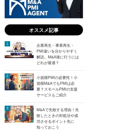
リス
クを
最小
化！
賢い
オススメ記事
依頼
先の
見つ
企業再生・事業再生・
け方
PMI違いを分かりやすく
解説。M&A後に行うには
どれが最適？
小規模PMIの必要性！小
entry731
LINEで送る
規模M&AでもPMIは必
要？スモールPMIの支援
サービスもご紹介
M&Aで失敗する理由！失
敗したときの対処法や成
功させるポイント先に
知っておこう