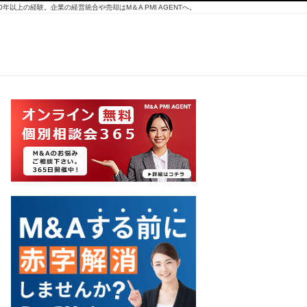
10年以上の経験。企業の経営統合や売却はM＆A PMI AGENTへ。
アフ
ィリ
エイ
トサ
イト
株式
譲渡