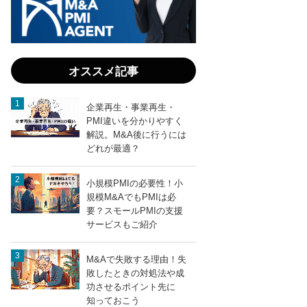
のメ
リッ
ト・
税金
と事
オススメ記事
業譲
渡の
比較
企業再生・事業再生・
PMI違いを分かりやすく
解説。M&A後に行うには
どれが最適？
小規模PMIの必要性！小
entry1011
LINEで送る
規模M&AでもPMIは必
要？スモールPMIの支援
サービスもご紹介
M&Aで失敗する理由！失
敗したときの対処法や成
功させるポイント先に
知っておこう