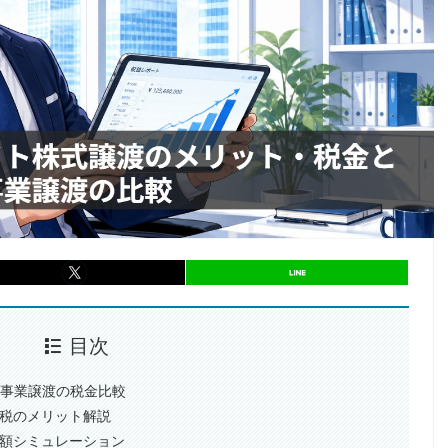
entry1011
シェア
entry1011
シェア
目次
と事業譲渡の税金比較
人税のメリット解説
り額シミュレーション