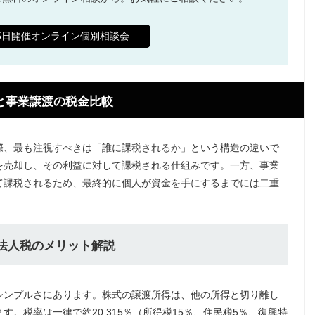
65日開催オンライン個別相談会
渡と事業譲渡の税金比較
際、最も注視すべきは「誰に課税されるか」という構造の違いで
を売却し、その利益に対して課税される仕組みです。一方、事業
て課税されるため、最終的に個人が資金を手にするまでには二重
と法人税のメリット解説
シンプルさにあります。株式の譲渡所得は、他の所得と切り離し
。税率は一律で約20.315％（所得税15％、住民税5％、復興特