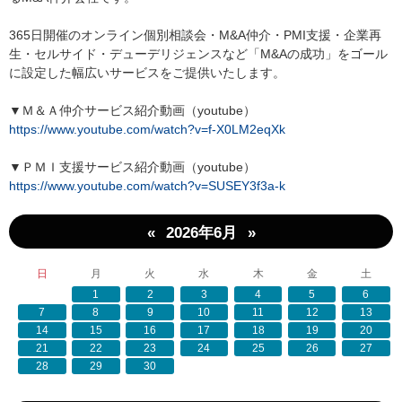
365日開催のオンライン個別相談会・M&A仲介・PMI支援・企業再
生・セルサイド・デューデリジェンスなど「M&Aの成功」をゴール
に設定した幅広いサービスをご提供いたします。
▼Ｍ＆Ａ仲介サービス紹介動画（youtube）
https://www.youtube.com/watch?v=f-X0LM2eqXk
▼ＰＭＩ支援サービス紹介動画（youtube）
https://www.youtube.com/watch?v=SUSEY3f3a-k
«
»
2026年6月
日
月
火
水
木
金
土
1
2
3
4
5
6
7
8
9
10
11
12
13
14
15
16
17
18
19
20
21
22
23
24
25
26
27
28
29
30