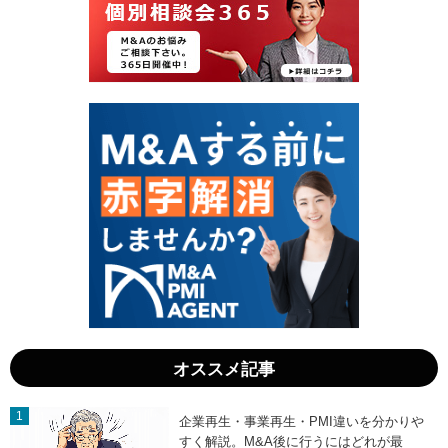
0
2
日
日
」
」
オススメ記事
企業再生・事業再生・PMI違いを分かりや
すく解説。M&A後に行うにはどれが最