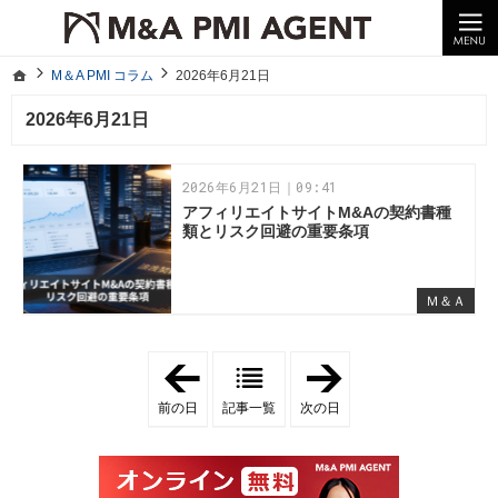
10年以上の経験。企業の経営統合や売却はM＆A PMI AGENTへ。
M＆A PMI コラム｜M＆A・PMI・事業承継のポイントや成功事例をわかりやすくご紹介
ホーム
M＆A PMI コラム
2026年6月21日
ホーム
M＆A PMI コラム
2026年6月21日
2026年6月21日
2026年6月21日｜09:41
アフィリエイトサイトM&Aの契約書種
類とリスク回避の重要条項
Ｍ＆Ａ
「
「
2
2
0
0
前の日
記事一覧
次の日
2
2
6
6
年
年
6
6
月
月
2
2