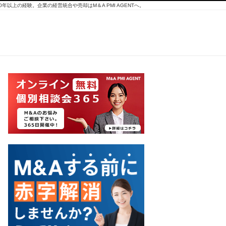
10年以上の経験。企業の経営統合や売却はM＆A PMI AGENTへ。