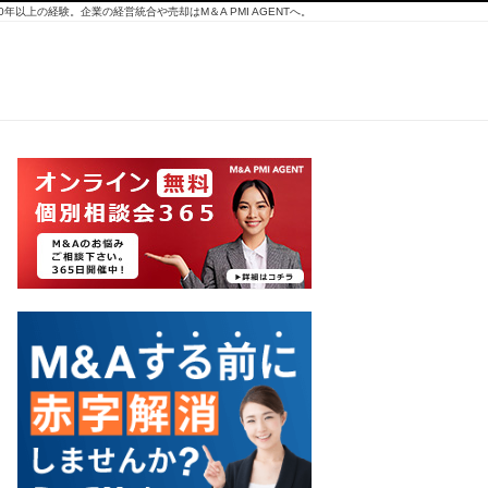
10年以上の経験。企業の経営統合や売却はM＆A PMI AGENTへ。