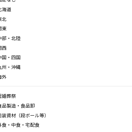
北海道
東北
関東
中部・北陸
関西
中国・四国
九州・沖縄
海外
冠婚葬祭
食品製造・食品卸
包装資材（段ボール等）
外食・中食・宅配食