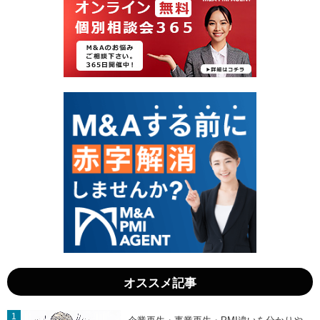
ト
ト
サ
サ
イ
イ
ト
ト
買
事
収
業
の
譲
相
渡
場
の
と
相
実
場
務
は
｜
？
R
失
O
敗
I
し
を
な
最
い
大
手
化
順
す
と
る
税
投
務
資
を
術
解
」
説
オススメ記事
」