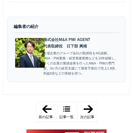
ト作成、...
編集者の紹介
株式会社M&A PMI AGENT
代表取締役 日下部 興靖
上場企業のグループ会社の取締役を4社経験。
M&A・PMI業務・経営再建業務などを10年経験し、
多くの企業の業績改善を行ったM&A・PMIの専門
家。3か月の経営支援にて期首予算比で売上1.8倍、
利益5倍などの実績を持つ。
「
「
ア
ア
フ
フ
前の記事
記事一覧
次の記事
ィ
ィ
リ
リ
エ
エ
イ
イ