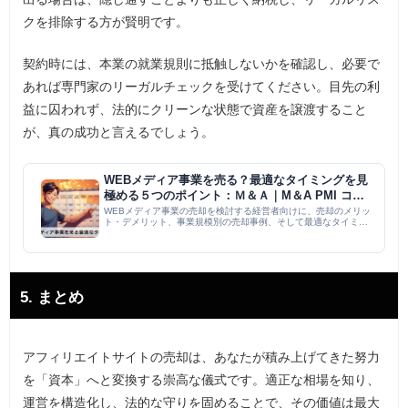
クを排除する方が賢明です。
契約時には、本業の就業規則に抵触しないかを確認し、必要で
あれば専門家のリーガルチェックを受けてください。目先の利
益に囚われず、法的にクリーンな状態で資産を譲渡すること
が、真の成功と言えるでしょう。
WEBメディア事業を売る？最適なタイミングを見
極める５つのポイント：Ｍ＆Ａ｜M＆A PMI コラ
ム
WEBメディア事業の売却を検討する経営者向けに、売却のメリッ
ト・デメリット、事業規模別の売却事例、そして最適なタイミン
グを見極める5つのポイント（収益安定性、市場トレンド適合
性、競合状況、法規制対応、運営モチベーション）を解説。適切
なアドバ...
5. まとめ
アフィリエイトサイトの売却は、あなたが積み上げてきた努力
を「資本」へと変換する崇高な儀式です。適正な相場を知り、
運営を構造化し、法的な守りを固めることで、その価値は最大