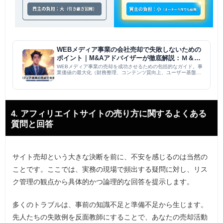
WEBメディア事業の会社売却で失敗しないための
ポイント｜M&Aアドバイザーが徹底解説：Ｍ＆Ａ
｜M＆A PMI コラム
WEBメディア事業の売却を成功させるための包括的なガイド。事
業価値の最大化（財務整理、コンテンツ質向上、ユーザー基盤強
化）、適切な売却時期の選定、信頼できるM&Aアドバイザーの選
定が重要。デューデリジェンス、契約交渉、従業員への配慮とい
った...
4. アフィリエイトサイトの売り方に関するよくある
質問と回答
サイト売却という大きな決断を前に、不安を感じるのは当然の
ことです。ここでは、実務の現場で頻出する疑問に対し、リス
ク管理の観点から具体的かつ論理的な回答を提示します。
多くのトラブルは、事前の知識不足と準備不足から生じます。
先人たちの失敗例を反面教師にすることで、あなたの売却活動