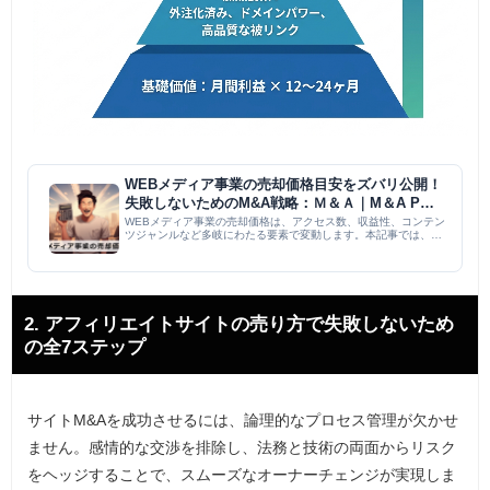
WEBメディア事業の売却価格目安をズバリ公開！
失敗しないためのM&A戦略：Ｍ＆Ａ｜M＆A PMI
コラム
WEBメディア事業の売却価格は、アクセス数、収益性、コンテン
ツジャンルなど多岐にわたる要素で変動します。本記事では、各
要素別の価格目安、売却価格を左右する要因、M&Aのメリット・
デメリット、そして高額売却のための具体的な準備策を解説。成
功事...
2. アフィリエイトサイトの売り方で失敗しないため
の全7ステップ
サイトM&Aを成功させるには、論理的なプロセス管理が欠かせ
ません。感情的な交渉を排除し、法務と技術の両面からリスク
をヘッジすることで、スムーズなオーナーチェンジが実現しま