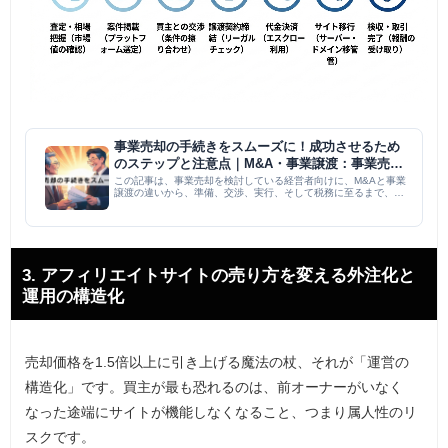
事業売却の手続きをスムーズに！成功させるため
のステップと注意点｜M&A・事業譲渡：事業売却
｜M＆A PMI コラム
この記事は、事業売却を検討している経営者向けに、M&Aと事業
譲渡の違いから、準備、交渉、実行、そして税務に至るまで、事
業売却の全プロセスを網羅的に解説しています。事業価値の算
定、アドバイザー選定、従業員への配慮、秘密保持契約、デュー
デリジェ...
3. アフィリエイトサイトの売り方を変える外注化と
運用の構造化
売却価格を1.5倍以上に引き上げる魔法の杖、それが「運営の
構造化」です。買主が最も恐れるのは、前オーナーがいなく
なった途端にサイトが機能しなくなること、つまり属人性のリ
スクです。