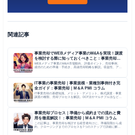
関連記事
事業売却でWEBメディア事業のM&Aを実現！譲渡
を検討する際に知っておくべきこと：事業売却｜
M＆A PMI コラム
WEBメディア事業のM&A市場動向、評価ポイント、売却事例、
成功のための準備・手続き、高値売却戦略を解説。収益性、アク
セス数、SEO、ブランド価値を高め、専門家と連携し、最適なタ
イミングで売却を進めることが重要。
IT事業の事業売却｜事業規模・業種別事例付き完
全ガイド：事業売却｜M＆A PMI コラム
IT事業売却の基礎知識、メリット・デメリット、株式譲渡・事業
譲渡の種類、売却プロセスを解説。DCF法やマルチプル法などの
価格算定方法、技術力や顧客基盤などの評価ポイント、必要な書
類・財務整理・事業計画見直し・従業員対応といった準備を詳
述。小...
事業売却プロセス｜準備から成約までの流れと費
用を徹底解説！：事業売却｜M＆A PMI コラム
この記事は、事業売却を検討する経営者向けに、準備段階から成
約、クロージングまでのプロセスを7つのステップで詳細に解説
しています。必要な書類、財務状況の確認・改善、事業価値の算
定方法、仲介業者の選定ポイント、交渉段階でのノンネームシー