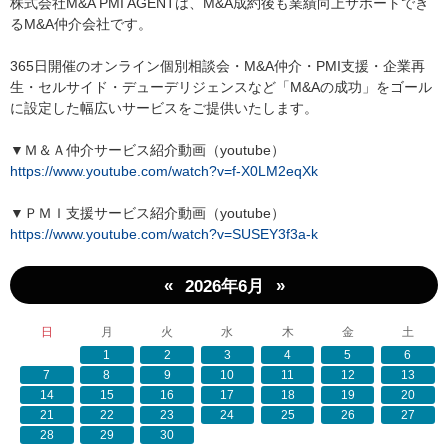
株式会社M&A PMI AGENTは、M&A成約後も業績向上サポートでき
るM&A仲介会社です。
365日開催のオンライン個別相談会・M&A仲介・PMI支援・企業再
生・セルサイド・デューデリジェンスなど「M&Aの成功」をゴール
に設定した幅広いサービスをご提供いたします。
▼Ｍ＆Ａ仲介サービス紹介動画（youtube）
https://www.youtube.com/watch?v=f-X0LM2eqXk
▼ＰＭＩ支援サービス紹介動画（youtube）
https://www.youtube.com/watch?v=SUSEY3f3a-k
«
»
2026年6月
日
月
火
水
木
金
土
1
2
3
4
5
6
7
8
9
10
11
12
13
14
15
16
17
18
19
20
21
22
23
24
25
26
27
28
29
30