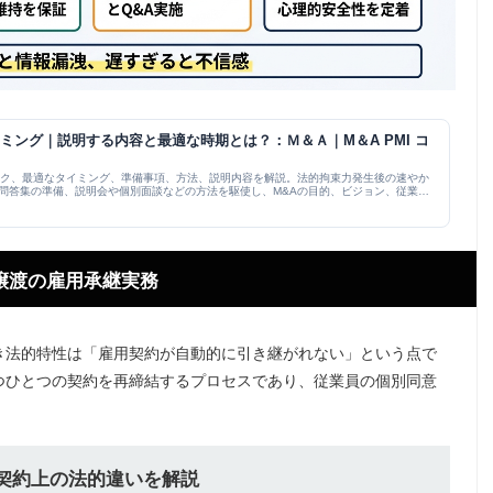
ミング｜説明する内容と最適な時期とは？：Ｍ＆Ａ｜M＆A PMI コ
スク、最適なタイミング、準備事項、方法、説明内容を解説。法的拘束力発生後の速やか
問答集の準備、説明会や個別面談などの方法を駆使し、M&Aの目的、ビジョン、従業員
業譲渡の雇用承継実務
き法的特性は「雇用契約が自動的に引き継がれない」という点で
つひとつの契約を再締結するプロセスであり、従業員の個別同意
用契約上の法的違いを解説