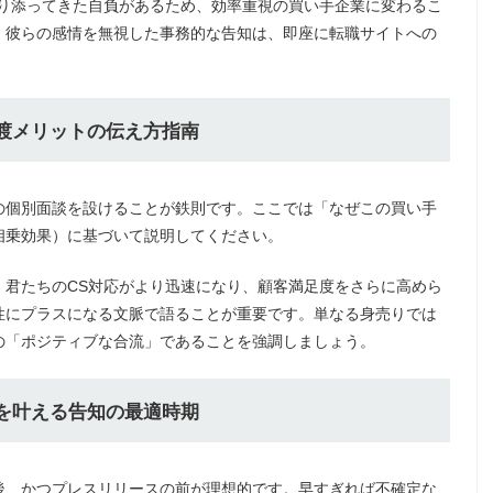
寄り添ってきた自負があるため、効率重視の買い手企業に変わるこ
。彼らの感情を無視した事務的な告知は、即座に転職サイトへの
譲渡メリットの伝え方指南
の個別面談を設けることが鉄則です。ここでは「なぜこの買い手
相乗効果）に基づいて説明してください。
、君たちのCS対応がより迅速になり、顧客満足度をさらに高めら
性にプラスになる文脈で語ることが重要です。単なる身売りでは
の「ポジティブな合流」であることを強調しましょう。
止を叶える告知の最適時期
後、かつプレスリリースの前が理想的です。早すぎれば不確定な