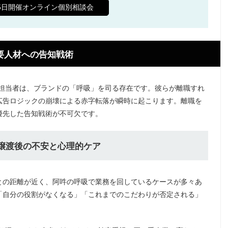
65日開催オンライン個別相談会
重要人材への告知戦術
用担当者は、ブランドの「呼吸」を司る存在です。彼らが離職すれ
広告ロジックの崩壊による赤字転落が瞬時に起こります。離職を
優先した告知戦術が不可欠です。
く譲渡後の不安と心理的ケア
との距離が近く、阿吽の呼吸で業務を回しているケースが多々あ
「自分の役割がなくなる」「これまでのこだわりが否定される」