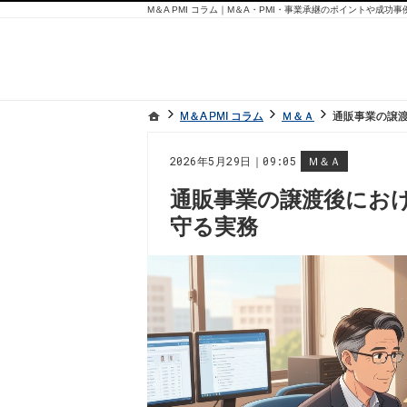
M＆A PMI コラム｜M＆A・PMI・事業承継のポイントや成功
ホーム
ホーム
M＆A PMI コラム
M＆A PMI コラム
Ｍ＆Ａ
Ｍ＆Ａ
通販事業の譲
通販事業の譲
2026年5月29日｜09:05
Ｍ＆Ａ
通販事業の譲渡後にお
守る実務