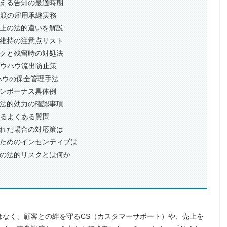
叶える告知の最適時期
譲渡の雇用承継実務
約上の法的違いを解説
件維持の注意点リスト
スクと残留時の対処法
ノウハウ流出防止策
ウハウの保全管理手法
ョンボーナス具体例
の法的効力の確認事項
するよくある質問
された場合の対応策は
けるためのインセンティブは
場合の法的リスクとは何か
はなく、顧客との絆を守るCS（カスタマーサポート）や、売上を