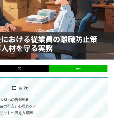
entry987
シェア
entry987
シェア
目次
要人材への告知戦術
譲渡後の不安と心理的ケア
メリットの伝え方指南