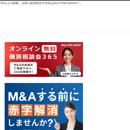
10年以上の経験。企業の経営統合や売却はM＆A PMI AGENTへ。
通
販
事
業
の
譲
渡