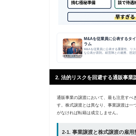
M&Aを従業員に公表するタイ
ラム
M&Aを従業員に公表する重要性、リ
な公表が原則。経営陣との連携、想定
への影響を丁...
2. 法的リスクを回避する通販事
通販事業の譲渡において、最も注意すべ
す。株式譲渡とは異なり、事業譲渡は一
がなければ転籍は成立しません。
2-1. 事業譲渡と株式譲渡の雇