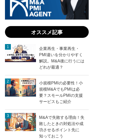
後
に
お
け
る
オススメ記事
従
業
員
企業再生・事業再生・
の
PMI違いを分かりやすく
離
解説。M&A後に行うには
職
どれが最適？
防
止
entry987
LINEで送る
小規模PMIの必要性！小
策
規模M&AでもPMIは必
｜
要？スモールPMIの支援
重
サービスもご紹介
要
人
M&Aで失敗する理由！失
材
敗したときの対処法や成
を
功させるポイント先に
守
知っておこう