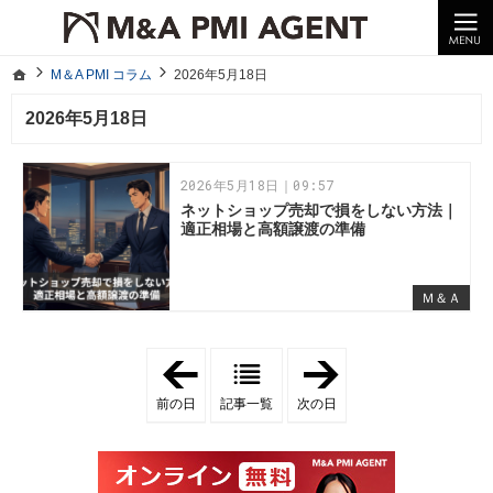
10年以上の経験。企業の経営統合や売却はM＆A PMI AGENTへ。
M＆A PMI コラム｜M＆A・PMI・事業承継のポイントや成功事例をわかりやすくご紹介
ホーム
M＆A PMI コラム
2026年5月18日
ホーム
M＆A PMI コラム
2026年5月18日
2026年5月18日
2026年5月18日｜09:57
ネットショップ売却で損をしない方法｜
適正相場と高額譲渡の準備
Ｍ＆Ａ
「
「
2
2
0
0
前の日
記事一覧
次の日
2
2
6
6
年
年
5
5
月
月
1
1