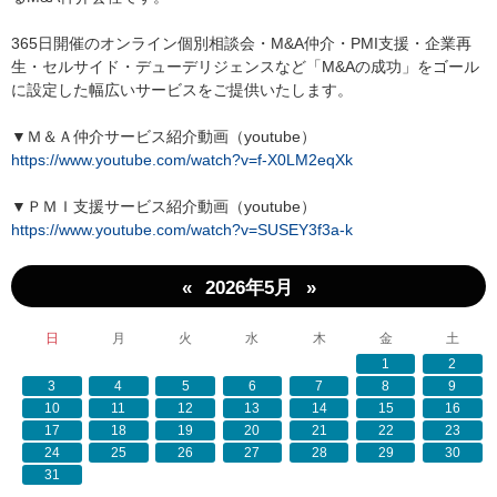
365日開催のオンライン個別相談会・M&A仲介・PMI支援・企業再
生・セルサイド・デューデリジェンスなど「M&Aの成功」をゴール
に設定した幅広いサービスをご提供いたします。
▼Ｍ＆Ａ仲介サービス紹介動画（youtube）
https://www.youtube.com/watch?v=f-X0LM2eqXk
▼ＰＭＩ支援サービス紹介動画（youtube）
https://www.youtube.com/watch?v=SUSEY3f3a-k
«
»
2026年5月
日
月
火
水
木
金
土
1
2
3
4
5
6
7
8
9
10
11
12
13
14
15
16
17
18
19
20
21
22
23
24
25
26
27
28
29
30
31