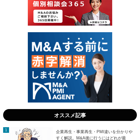
7
9
日
日
」
」
オススメ記事
企業再生・事業再生・PMI違いを分かりや
すく解説。M&A後に行うにはどれが最