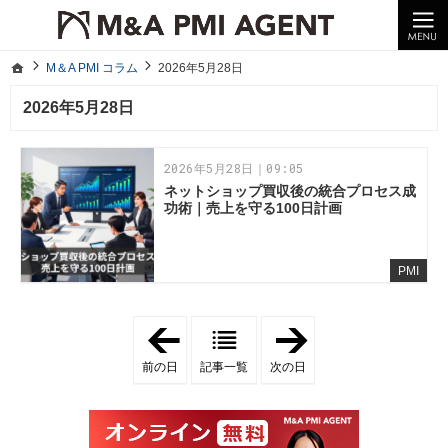
10年以上の経験。企業の経営統合や売却はM＆A PMI AGENTへ。
M＆A PMI コラム｜M＆A・PMI・事業承継のポイントや成功事例をわかりやすくご紹介
ホーム
M＆A PMI コラム
2026年5月28日
ホーム
M＆A PMI コラム
2026年5月28日
2026年5月28日
2026年5月28日｜09:05
ネットショップ買収後の統合プロセス成
功術｜売上を守る100日計画
PMI
「
「
2
2
0
0
前の日
記事一覧
次の日
2
2
6
6
年
年
5
5
月
月
2
2