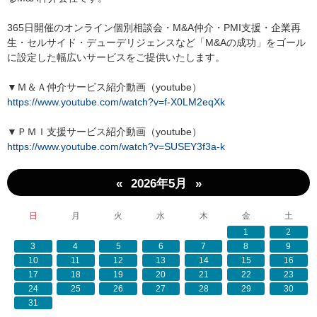
365日開催のオンライン個別相談会・M&A仲介・PMI支援・企業再
生・セルサイド・デューデリジェンスなど「M&Aの成功」をゴール
に設定した幅広いサービスをご提供いたします。
▼Ｍ＆Ａ仲介サービス紹介動画（youtube）
https://www.youtube.com/watch?v=f-X0LM2eqXk
▼ＰＭＩ支援サービス紹介動画（youtube）
https://www.youtube.com/watch?v=SUSEY3f3a-k
«
»
2026年5月
日
月
火
水
木
金
土
1
2
3
4
5
6
7
8
9
10
11
12
13
14
15
16
17
18
19
20
21
22
23
24
25
26
27
28
29
30
31