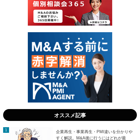
7
9
日
日
」
」
オススメ記事
企業再生・事業再生・PMI違いを分かりや
すく解説。M&A後に行うにはどれが最