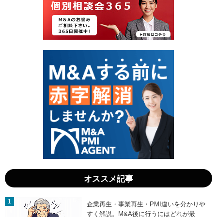
4
6
日
日
」
」
オススメ記事
企業再生・事業再生・PMI違いを分かりや
すく解説。M&A後に行うにはどれが最