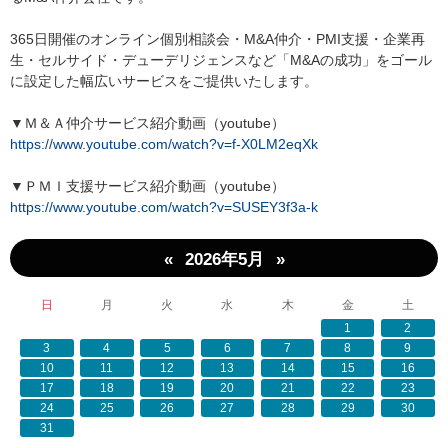
365日開催のオンライン個別相談会・M&A仲介・PMI支援・企業再
生・セルサイド・デューデリジェンスなど「M&Aの成功」をゴール
に設定した幅広いサービスをご提供いたします。
▼Ｍ＆Ａ仲介サービス紹介動画（youtube）
https://www.youtube.com/watch?v=f-X0LM2eqXk
▼ＰＭＩ支援サービス紹介動画（youtube）
https://www.youtube.com/watch?v=SUSEY3f3a-k
«
»
2026年5月
日
月
火
水
木
金
土
1
2
3
4
5
6
7
8
9
10
11
12
13
14
15
16
17
18
19
20
21
22
23
24
25
26
27
28
29
30
31