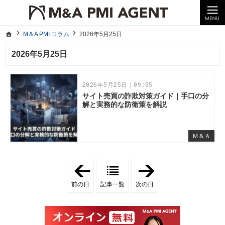
10年以上の経験。企業の経営統合や売却はM＆A PMI AGENTへ。
M＆A PMI コラム｜M＆A・PMI・事業承継のポイントや成功事例をわかりやすくご紹介
ホーム
M＆A PMI コラム
2026年5月25日
ホーム
M＆A PMI コラム
2026年5月25日
2026年5月25日
2026年5月25日｜09:05
サイト売買の詐欺対策ガイド｜手口の分
解と実務的な防衛策を解説
Ｍ＆Ａ
「
「
2
2
0
0
前の日
記事一覧
次の日
2
2
6
6
年
年
5
5
月
月
2
2