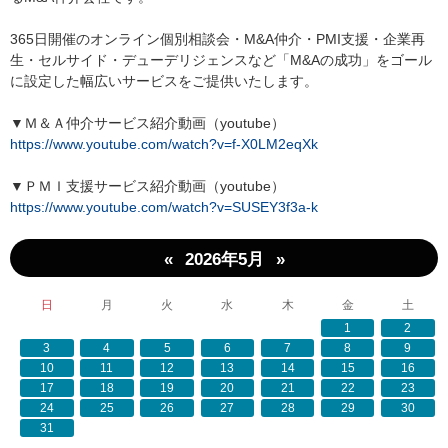
365日開催のオンライン個別相談会・M&A仲介・PMI支援・企業再
生・セルサイド・デューデリジェンスなど「M&Aの成功」をゴール
に設定した幅広いサービスをご提供いたします。
▼Ｍ＆Ａ仲介サービス紹介動画（youtube）
https://www.youtube.com/watch?v=f-X0LM2eqXk
▼ＰＭＩ支援サービス紹介動画（youtube）
https://www.youtube.com/watch?v=SUSEY3f3a-k
«
»
2026年5月
日
月
火
水
木
金
土
1
2
3
4
5
6
7
8
9
10
11
12
13
14
15
16
17
18
19
20
21
22
23
24
25
26
27
28
29
30
31