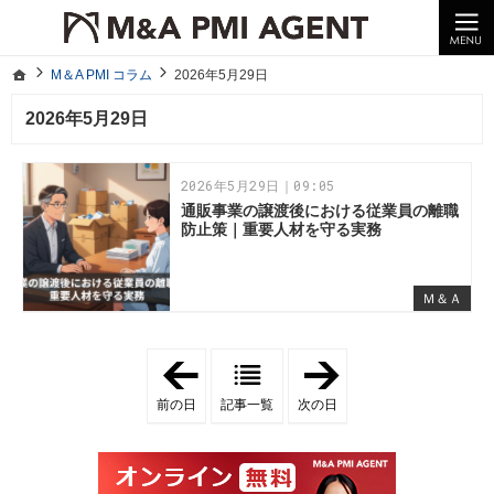
10年以上の経験。企業の経営統合や売却はM＆A PMI AGENTへ。
M＆A PMI コラム｜M＆A・PMI・事業承継のポイントや成功事例をわかりやすくご紹介
ホーム
M＆A PMI コラム
2026年5月29日
ホーム
M＆A PMI コラム
2026年5月29日
2026年5月29日
2026年5月29日｜09:05
通販事業の譲渡後における従業員の離職
防止策｜重要人材を守る実務
Ｍ＆Ａ
「
「
2
2
0
0
前の日
記事一覧
次の日
2
2
6
6
年
年
5
5
月
月
2
3