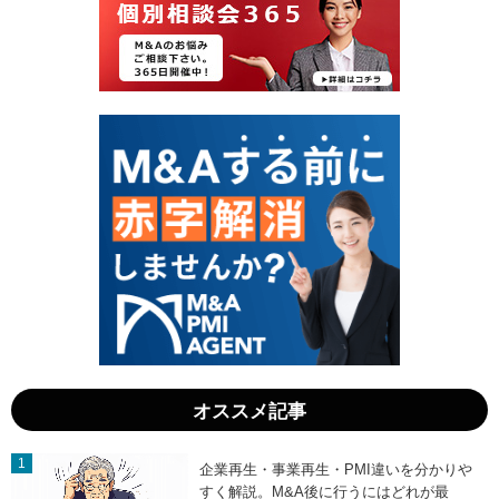
8
0
日
日
」
」
オススメ記事
企業再生・事業再生・PMI違いを分かりや
すく解説。M&A後に行うにはどれが最