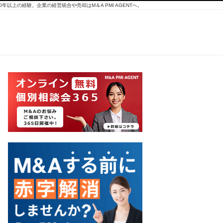
10年以上の経験。企業の経営統合や売却はM＆A PMI AGENTへ。