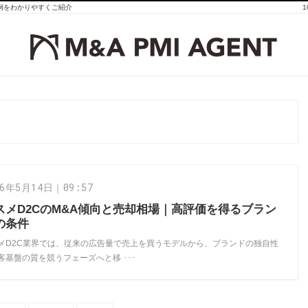
事例をわかりやすくご紹介
26年5月14日｜09:57
スメD2CのM&A傾向と売却相場｜高評価を得るブラン
の条件
メD2C業界では、従来の広告量で売上を買うモデルから、ブランドの独自性
客基盤の質を競うフェーズへと移 ･･･