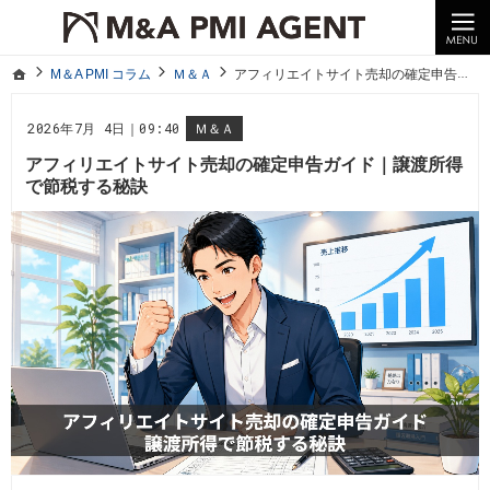
10年以上の経験。企業の経営統合や売却はM＆A PMI AGENTへ。
M＆A PMI コラム｜M＆A・PMI・事業承継のポイントや成功事例をわかりやすくご紹介
ホーム
M＆A PMI コラム
Ｍ＆Ａ
アフィリエイトサイト売却の確定申告ガイド｜譲渡所得で節税する秘訣
ホーム
M＆A PMI コラム
Ｍ＆Ａ
アフィリエイトサイト売却の確定申告ガイド｜譲渡所得で節税する秘訣
2026年7月 4日｜09:40
Ｍ＆Ａ
アフィリエイトサイト売却の確定申告ガイド｜譲渡所得
で節税する秘訣