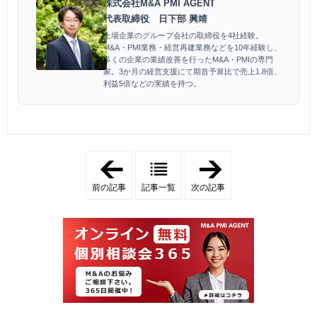
株式会社M&A PMI AGENT
代表取締役 日下部 興靖
上場企業のグループ会社の取締役を4社経験。
M&A・PMI業務・経営再建業務などを10年経験し、
多くの企業の業績改善を行ったM&A・PMIの専門
家。3か月の経営支援にて期首予算比で売上1.8倍、
利益5倍などの実績を持つ。
「
「
ア
ア
フ
フ
前の記事
記事一覧
次の記事
ィ
ィ
リ
リ
エ
エ
イ
イ
ト
ト
サ
サ
イ
イ
ト
ト
売
売
却
却
で
の
個
ベ
人
ス