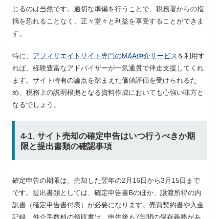
じるのは当然です。適切な準備を行うことで、税務署からの指
摘を恐れることなく、正々堂々と利益を享受することができま
す。
特に、
アフィリエイトサイト専門のM&A仲介サービス
を利用す
れば、経験豊富なアドバイザーが一気通貫で伴走支援してくれ
ます。サイト特有の論点を踏まえた価値評価を受けられるた
め、税務上の説明根拠となる資料作成においても心強い味方と
なるでしょう。
4-1. サイト売却の確定申告はいつ行うべきか期
限と提出書類の確認事項
確定申告の期限は、売却した翌年の2月16日から3月15日まで
です。提出書類としては、確定申告書Bのほか、譲渡所得の内
訳書（確定申告書付表）が必要になります。売買契約書や入金
記録、仲介手数料の領収書は、申告後も7年間の保存義務があ