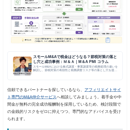
スモールM&Aで税金はどうなる？節税対策の落と
し穴と成功事例：Ｍ＆Ａ｜M＆A PMI コラム
スモールM&Aにおける株式譲渡・事業譲渡等の税務処理の違いを
解説し、節税対策の有効性と税務調査リスク等の落とし穴を提
示。シミュレーションや成功・失敗事例を通じて、専門家と連携
した適正なスキーム選択の重要性を説く実務的なガイド。
信頼できるパートナーを探しているなら、
アフィリエイトサイ
ト専門のM&A仲介サービス
へ相談してみましょう。着手金や中
間金が無料の完全成功報酬制を採用しているため、検討段階で
の金銭的リスクをゼロに抑えつつ、専門的なアドバイスを受け
られます。