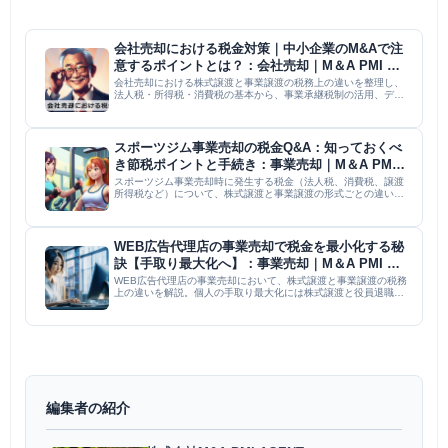
会社売却における税金対策｜中小企業のM&Aで注
意するポイントとは？：会社売却｜M＆A PMI コ
ラム
会社売却における株式譲渡と事業譲渡の税務上の違いを整理し、
法人税・所得税・消費税の基本から、事業承継税制の活用、デュ
ーデリジェンスによるリスク管理までを網羅。売却益を最大化
し、トラブルを未然に防ぐための専門的な知見と、専門家への早
期相談の重...
スポーツジム事業売却の税金Q&A：知っておくべ
き節税ポイントと手続き：事業売却｜M＆A PMI
コラム
スポーツジム事業売却時に発生する税金（法人税、消費税、譲渡
所得税など）について、株式譲渡と事業譲渡の形式ごとの違い、
計算方法、節税ポイントを解説。M&Aスキームの選択、繰越欠損
金の活用、資産評価の見直し、専門家への相談の重要性を強調
し、税務...
WEB広告代理店の事業売却で税金を最小化する秘
訣【手取り最大化へ】：事業売却｜M＆A PMI コ
ラム
WEB広告代理店の事業売却において、株式譲渡と事業譲渡の税務
上の違いを解説。個人の手取り最大化には株式譲渡と役員退職金
の併用が有効である一方、事業譲渡は法人税や消費税、出口戦略
の複雑さが伴う点を指摘。専門家との連携によるスキーム選択と
タイミ...
編集者の紹介