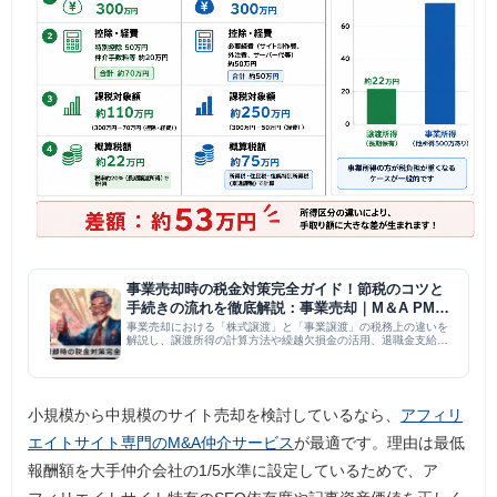
事業売却時の税金対策完全ガイド！節税のコツと
手続きの流れを徹底解説：事業売却｜M＆A PMI
コラム
事業売却における「株式譲渡」と「事業譲渡」の税務上の違いを
解説し、譲渡所得の計算方法や繰越欠損金の活用、退職金支給な
どの節税策を提示。手続きの流れや専門家活用の重要性まで網羅
しており、経営者が売却益を最大化するための実務的な指針をま
とめたガ...
小規模から中規模のサイト売却を検討しているなら、
アフィリ
エイトサイト専門のM&A仲介サービス
が最適です。理由は最低
報酬額を大手仲介会社の1/5水準に設定しているためで、ア