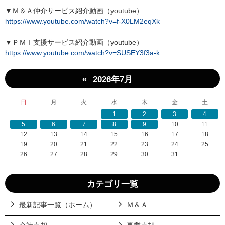
▼Ｍ＆Ａ仲介サービス紹介動画（youtube）
https://www.youtube.com/watch?v=f-X0LM2eqXk
▼ＰＭＩ支援サービス紹介動画（youtube）
https://www.youtube.com/watch?v=SUSEY3f3a-k
«
2026年7月
日
月
火
水
木
金
土
1
2
3
4
5
6
7
8
9
10
11
12
13
14
15
16
17
18
19
20
21
22
23
24
25
26
27
28
29
30
31
カテゴリ一覧
最新記事一覧（ホーム）
Ｍ＆Ａ