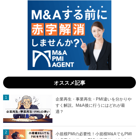
事
ト
業
タ
主
イ
が
ミ
高
ン
値
グ
を
は
掴
？
む
相
戦
場
略
と
｜
高
税
値
務
の
と
コ
特
ツ
単
」
オススメ記事
引
継
ぎ
」
企業再生・事業再生・PMI違いを分かりや
すく解説。M&A後に行うにはどれが最
適？
小規模PMIの必要性！小規模M&AでもPMI