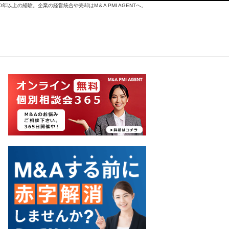
10年以上の経験。企業の経営統合や売却はM＆A PMI AGENTへ。