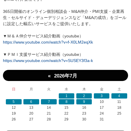
365日開催のオンライン個別相談会・M&A仲介・PMI支援・企業再
生・セルサイド・デューデリジェンスなど「M&Aの成功」をゴール
に設定した幅広いサービスをご提供いたします。
▼Ｍ＆Ａ仲介サービス紹介動画（youtube）
https://www.youtube.com/watch?v=f-X0LM2eqXk
▼ＰＭＩ支援サービス紹介動画（youtube）
https://www.youtube.com/watch?v=SUSEY3f3a-k
«
2026年7月
日
月
火
水
木
金
土
1
2
3
4
5
6
7
8
9
10
11
12
13
14
15
16
17
18
19
20
21
22
23
24
25
26
27
28
29
30
31