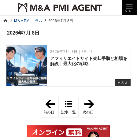
10年以上の経験。企業の経営統合や売却はM＆A PMI AGENTへ。
M＆A PMI コラム｜M＆A・PMI・事業承継のポイントや成功事例をわかりやすくご紹介
ホーム
M＆A PMI コラム
2026年7月 8日
ホーム
M＆A PMI コラム
2026年7月 8日
2026年7月 8日
2026年7月 8日｜09:40
アフィリエイトサイト売却手順と相場を
解説｜最大化の戦略
Ｍ＆Ａ
「
「
2
2
0
0
前の日
記事一覧
次の日
2
2
6
6
年
年
7
7
月
月
7
9