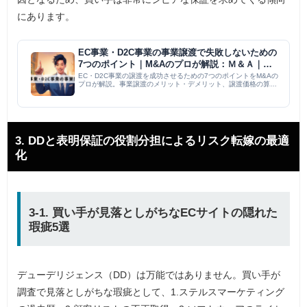
にあります。
EC事業・D2C事業の事業譲渡で失敗しないための
7つのポイント｜M&Aのプロが解説：Ｍ＆Ａ｜M
＆A PMI コラム
EC・D2C事業の譲渡を成功させるための7つのポイントをM&Aの
プロが解説。事業譲渡のメリット・デメリット、譲渡価格の算定
方法（インカム、マーケット、アセットアプローチ）、デューデ
リジェンスの重要性、譲渡契約書の注意点（表明保証、競業避止
義...
3. DDと表明保証の役割分担によるリスク転嫁の最適
化
3-1. 買い手が見落としがちなECサイトの隠れた
瑕疵5選
デューデリジェンス（DD）は万能ではありません。買い手が
調査で見落としがちな瑕疵として、1.ステルスマーケティング