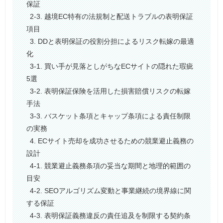
保証
2-3. 越境EC特有の法規制と配送トラブルの表明保証
項目
3. DDと表明保証の役割分担によるリスク転嫁の最適
化
3-1. 買い手が見落としがちなECサイトの隠れた瑕疵
5選
3-2. 表明保証保険を活用した損害賠償リスクの転嫁
手法
3-3. バスケット条項とキャップ条項による責任制限
の実務
4. ECサイト売却を成功させるための競業避止義務の
設計
4-1. 競業避止義務条項の妥当な期間と地理的範囲の
目安
4-2. SEOアルゴリズム変動と事業継続の境界線に関
する保証
4-3. 表明保証義務違反の責任追及を制限する契約条