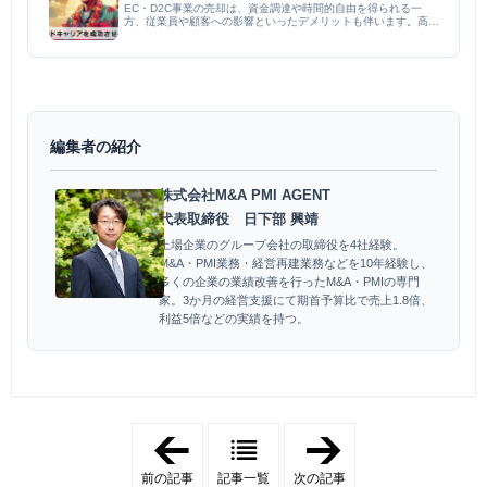
EC・D2C事業の売却は、資金調達や時間的自由を得られる一
方、従業員や顧客への影響といったデメリットも伴います。高く
売却するには、事業価値の評価、適切な交渉戦略、M&Aアドバイ
ザーの活用が重要です。売却後の資金は投資や不動産で運用し、
起業や...
編集者の紹介
株式会社M&A PMI AGENT
代表取締役 日下部 興靖
上場企業のグループ会社の取締役を4社経験。
M&A・PMI業務・経営再建業務などを10年経験し、
多くの企業の業績改善を行ったM&A・PMIの専門
家。3か月の経営支援にて期首予算比で売上1.8倍、
利益5倍などの実績を持つ。
「
「
通
通
販
販
前の記事
記事一覧
次の記事
事
M