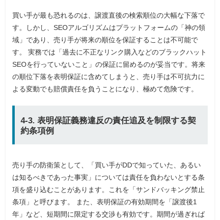
買い手が最も恐れるのは、譲渡直後の検索順位の大幅な下落で
す。しかし、SEOアルゴリズムはプラットフォームの「神の領
域」であり、売り手が将来の順位を保証することは不可能で
す。 実務では「過去に不正なリンク購入などのブラックハット
SEOを行っていないこと」の保証に留めるのが妥当です。将来
の順位下落を表明保証に含めてしまうと、売り手は不可抗力に
よる変動でも賠償責任を負うことになり、極めて危険です。
4-3. 表明保証義務違反の責任追及を制限する契
約条項例
売り手の防衛策として、「買い手がDDで知っていた、あるい
は知るべきであった事実」については責任を負わないとする条
項を盛り込むことがあります。これを「サンドバッキング禁止
条項」と呼びます。 また、表明保証の有効期間を「譲渡後1
年」など、短期間に限定する交渉も有効です。期間が過ぎれば