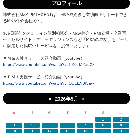
プロフィール
株式会社M&A PMI AGENTは、M&A成約後も業績向上サポートでき
るM&A仲介会社です。
365日開催のオンライン個別相談会・M&A仲介・PMI支援・企業再
生・セルサイド・デューデリジェンスなど「M&Aの成功」をゴール
に設定した幅広いサービスをご提供いたします。
▼Ｍ＆Ａ仲介サービス紹介動画（youtube）
https://www.youtube.com/watch?v=f-X0LM2eqXk
▼ＰＭＩ支援サービス紹介動画（youtube）
https://www.youtube.com/watch?v=SUSEY3f3a-k
«
»
2026年5月
日
月
火
水
木
金
土
1
2
3
4
5
6
7
8
9
10
11
12
13
14
15
16