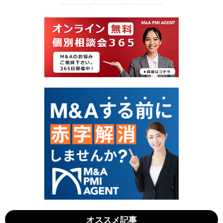
業
&
の
A
譲
で
渡
在
後
庫
に
処
お
分
け
を
る
資
競
産
業
へ
避
！
止
売
義
却
務
相
｜
場
会
と
社
手
法
残
の
り
限
を
界
最
と
大
契
化
約
す
の
る
急
手
所
法
」
」
オススメ記事