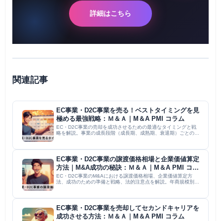
詳細はこちら
関連記事
EC事業・D2C事業を売る！ベストタイミングを見
極める最強戦略：Ｍ＆Ａ｜M＆A PMI コラム
EC・D2C事業の売却を成功させるための最適なタイミングと戦
略を解説。事業の成長段階（成長期、成熟期、衰退期）ごとのメ
リット・デメリット、売却が有利になる条件、具体的な売却プロ
セス、そして注意点を網羅的に説明。専門家との連携の重要性も
強調し...
EC事業・D2C事業の譲渡価格相場と企業価値算定
方法｜M&A成功の秘訣：Ｍ＆Ａ｜M＆A PMI コラ
ム
EC・D2C事業のM&Aにおける譲渡価格相場、企業価値算定方
法、成功のための準備と戦略、法的注意点を解説。年商規模別の
事例やDCF法、マルチプル法などの算定方法、アドバイザー選
び、個人情報保護法への対応などを網羅的に説明し、事業価値最
大化と...
EC事業・D2C事業を売却してセカンドキャリアを
成功させる方法：Ｍ＆Ａ｜M＆A PMI コラム