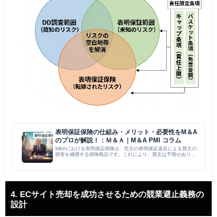
表明保証保険の仕組み・メリット・必要性をM＆A
のプロが解説！：Ｍ＆Ａ｜M＆A PMI コラム
M&Aにおける表明保証保険は、売主の表明保証違反による買主の
損害を補償する保険商品です。これにより、買主は予期せぬリス
クに備え経営に集中でき、売主は売却後の訴訟リスクを軽減しク
リーンエグジットを実現できます。デューデリジェンスの制約、
複雑な...
4. ECサイト売却を成功させるための競業避止義務の
設計