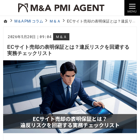
10年以上の経験。企業の経営統合や売却はM＆A PMI AGENTへ。
M＆A PMI コラム｜M＆A・PMI・事業承継のポイントや成功事例をわかりやすくご紹介
ホーム
M＆A PMI コラム
Ｍ＆Ａ
ECサイト売却の表明保証とは？違反リスクを回避する実務チェックリスト
ホーム
M＆A PMI コラム
Ｍ＆Ａ
ECサイト売却の表明保証とは？違反リスクを回避する実務チェックリスト
2026年5月20日｜09:04
Ｍ＆Ａ
ECサイト売却の表明保証とは？違反リスクを回避する
実務チェックリスト