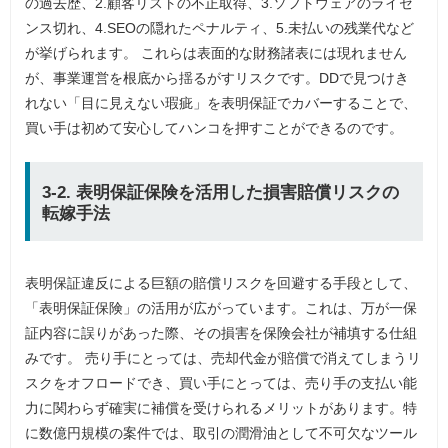
の過去歴、2.顧客リストの不正取得、3.ソフトウェアのライセ
ンス切れ、4.SEOの隠れたペナルティ、5.未払いの残業代など
が挙げられます。 これらは表面的な財務諸表には現れません
が、事業運営を根底から揺るがすリスクです。DDで見つけき
れない「目に見えない瑕疵」を表明保証でカバーすることで、
買い手は初めて安心してハンコを押すことができるのです。
3-2. 表明保証保険を活用した損害賠償リスクの
転嫁手法
表明保証違反による巨額の賠償リスクを回避する手段として、
「表明保証保険」の活用が広がっています。これは、万が一保
証内容に誤りがあった際、その損害を保険会社が補填する仕組
みです。 売り手にとっては、売却代金が賠償で消えてしまうリ
スクをオフロードでき、買い手にとっては、売り手の支払い能
力に関わらず確実に補償を受けられるメリットがあります。特
に数億円規模の案件では、取引の潤滑油として不可欠なツール