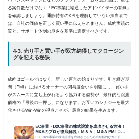
バトンズやトランビなどのプラットフォームを選ぶ際は、単な
る案件数だけでなく「EC事業に精通したアドバイザーの有無」
を確認しましょう。通販特有のKPIを理解していない担当者で
は、自社の価値を正しく買い手に伝えられません。成約実績の
質と、サポート体制の厚さを基準に選定すべきです。
4-3. 売り手と買い手が双方納得してクロージン
グを迎える秘訣
成約はゴールではなく、新しい運営の始まりです。引き継ぎ期
間（PMI）におけるオーナーの関与度合いを明確にし、買い手
がスムーズに立ち上がれるよう協力する姿勢が、最終的な譲渡
価格の「最後の一押し」になります。お互いのシナジーを最大
化させるWin-Winの視点こそが、最良の結果を生みます。
EC事業・D2C事業の株式譲渡を成功させる方法！
M&Aのプロが徹底解説：Ｍ＆Ａ｜M＆A PMI コラ
ム
EC・D2C事業の株式譲渡を成功させるための包括的なガイド。