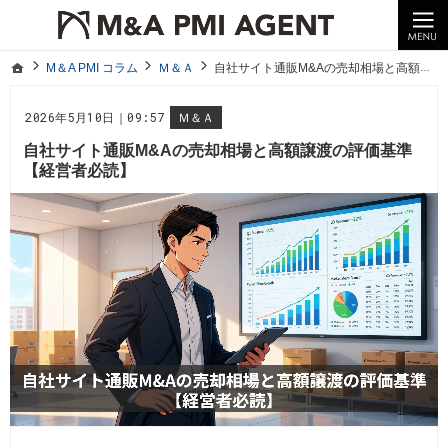
10年以上の経験。企業の経営統合や売却はM＆A PMI AGENTへ。
M＆A PMI コラム｜M＆A・PMI・事業承継のポイントや成功事例をわかりやすくご紹介
ホーム
M＆A PMI コラム
Ｍ＆Ａ
自社サイト通販M&Aの売却相場と高額譲渡の評価基準【経営者必読】
ホーム
M＆A PMI コラム
Ｍ＆Ａ
自社サイト通販M&Aの売却相場と高額譲渡の評価基準【経営者必読】
2026年5月10日｜09:57
Ｍ＆Ａ
自社サイト通販M&Aの売却相場と高額譲渡の評価基準
【経営者必読】