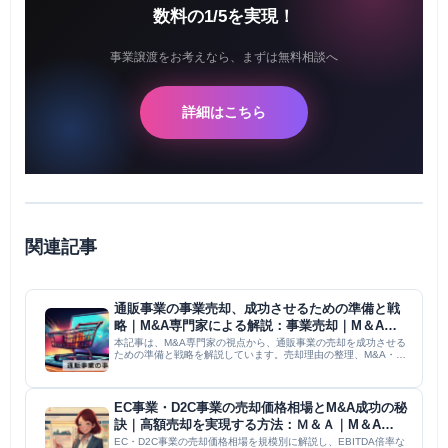
数料の1/5を実現！
事業譲渡をお考えなら、まずは無料相談へ
詳細はこちら
関連記事
通販事業の事業売却、成功させるための準備と戦
略｜M&A専門家による解説：事業売却｜M＆A
PMI コラム
本記事は、M&A専門家の視点から、通販事業の売却を成功させる
ための準備と戦略を解説しています。売却理由の整理、M&A・事
業譲渡といった売却方法、LTVを用いた事業評価、デューデリジ
ェンス、顧客データや在庫管理といった通販事業特有の注意点、
適...
EC事業・D2C事業の売却価格相場とM&A成功の秘
訣｜高額売却を実現する方法：Ｍ＆Ａ｜M＆A
PMI コラム
EC・D2C事業の売却価格相場を規模別に解説し、EBITDA倍率な