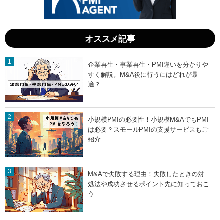
承
A
す
手
る
法
術
」
」
オススメ記事
企業再生・事業再生・PMI違いを分かりや
すく解説。M&A後に行うにはどれが最
適？
小規模PMIの必要性！小規模M&AでもPMI
は必要？スモールPMIの支援サービスもご
紹介
M&Aで失敗する理由！失敗したときの対
処法や成功させるポイント先に知っておこ
う