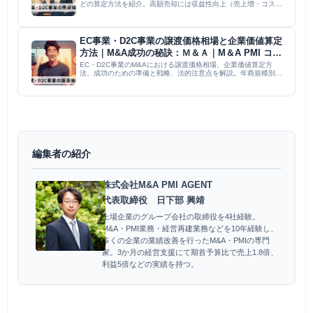
どの算定方法を紹介。高額売却には収益性向上（売上増・コスト
削減）、顧客基盤強化（ロイヤリティ・新規獲得）、財務健全化
（債務減・CF改善）が不可欠。M&Aアドバイザー選定、デュ...
EC事業・D2C事業の譲渡価格相場と企業価値算定
方法｜M&A成功の秘訣：Ｍ＆Ａ｜M＆A PMI コラ
ム
EC・D2C事業のM&Aにおける譲渡価格相場、企業価値算定方
法、成功のための準備と戦略、法的注意点を解説。年商規模別の
事例やDCF法、マルチプル法などの算定方法、アドバイザー選
び、個人情報保護法への対応などを網羅的に説明し、事業価値最
大化と...
編集者の紹介
株式会社M&A PMI AGENT
代表取締役 日下部 興靖
上場企業のグループ会社の取締役を4社経験。
M&A・PMI業務・経営再建業務などを10年経験し、
多くの企業の業績改善を行ったM&A・PMIの専門
家。3か月の経営支援にて期首予算比で売上1.8倍、
利益5倍などの実績を持つ。