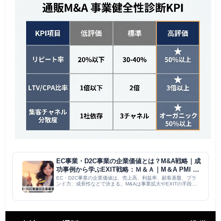
EC事業・D2C事業の企業価値とは？M&A戦略｜成
功事例から学ぶEXIT戦略：Ｍ＆Ａ｜M＆A PMI コ
ラム
EC・D2C事業の企業価値は、売上高、利益率、顧客基盤、ブラ
ンド力、成長性などで決まる。M&Aは事業拡大やEXITの手段だ
が、文化衝突や統合コストのリスクも。成功事例を参考に、顧客
ロイヤルティ向上、ブランド構築、データ活用、多角化で企業価
値...