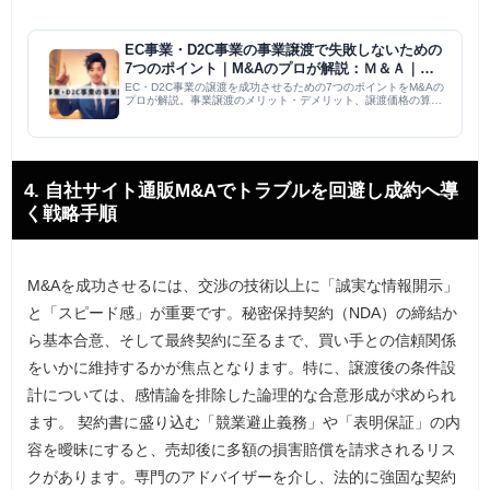
EC事業・D2C事業の事業譲渡で失敗しないための
7つのポイント｜M&Aのプロが解説：Ｍ＆Ａ｜M
＆A PMI コラム
EC・D2C事業の譲渡を成功させるための7つのポイントをM&Aの
プロが解説。事業譲渡のメリット・デメリット、譲渡価格の算定
方法（インカム、マーケット、アセットアプローチ）、デューデ
リジェンスの重要性、譲渡契約書の注意点（表明保証、競業避止
義...
4. 自社サイト通販M&Aでトラブルを回避し成約へ導
く戦略手順
M&Aを成功させるには、交渉の技術以上に「誠実な情報開示」
と「スピード感」が重要です。秘密保持契約（NDA）の締結か
ら基本合意、そして最終契約に至るまで、買い手との信頼関係
をいかに維持するかが焦点となります。特に、譲渡後の条件設
計については、感情論を排除した論理的な合意形成が求められ
ます。 契約書に盛り込む「競業避止義務」や「表明保証」の内
容を曖昧にすると、売却後に多額の損害賠償を請求されるリス
クがあります。専門のアドバイザーを介し、法的に強固な契約