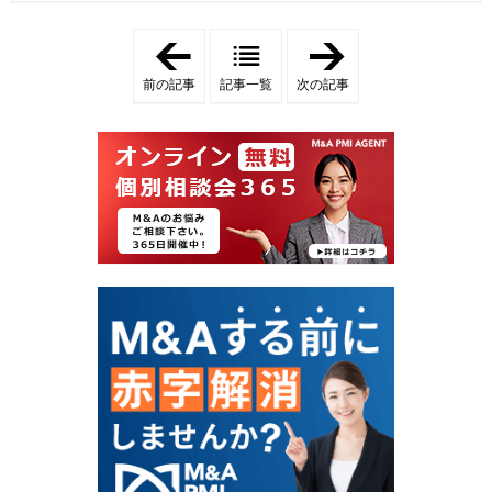
「
「
楽
定
天
期
前の記事
記事一覧
次の記事
・
購
ヤ
入
フ
型
ー
E
店
C
舗
の
ま
売
る
却
ご
相
と
場
譲
は
渡
？
の
高
秘
値
策
で
｜
売
規
る
約
L
を
T
守
V
り
評
実
価
績
と
を
M
継
&