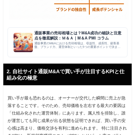
通販事業の売却相場とは？M&A成功の秘訣と注意
点を徹底解説：Ｍ＆Ａ｜M＆A PMI コラム
通販事業のM&Aにおける売却相場は、収益性、成長性、顧客基
盤、ブランド力、運営体制といった5つの重要ポイントで決ま
る。売上規模や利益率別の目安も提示しつつ、M&A仲介会社を活
用した相場交渉のコツも解説。成功には、事業の強み明確化、財
務状況の...
2. 自社サイト通販M&Aで買い手が注目するKPIと仕
組み化の極意
買い手が最も恐れるのは、オーナーが交代した瞬間に売上が急
落することです。そのため、売却価格を左右する最大の要因は
「仕組み化された運営体制」にあります。属人性を排除し、誰
が運営しても同じ成果が出る状態を証明できれば、買い手の安
心感は高まり、価格交渉を有利に進められます。 特に注目され