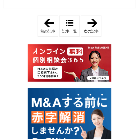
「
「
事
事
業
業
前の記事
記事一覧
次の記事
承
承
継
継
・
・
M
M
&
&
A
A
補
補
助
助
金
金
活
交
用
付
ガ
決
イ
定
ド
獲
：
得
申
の
請
秘
を
訣
成
！
功
採
さ
択
せ
結
る
果
公
か