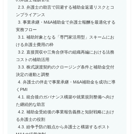
2.3. 弁護士の助言で回避する補助金返還リスクとコ
ンプライアンス
3. 事業承継・M&A補助金で弁護士報酬を最適化する
実務フロー
3.1. 補助対象となる「専門家活用型」スキームにお
ける弁護士費用の枠
3.2. 直接買収や三角合併等の組織再編における法務
コストの補助活用
3.3. 株式譲渡契約のクロージング条件と補助金交付
決定の連動と調整
4. 弁護士の伴走で事業承継・M&A補助金を成功に導
くPMI
4.1. 統合後のガバナンス構築や就業規則整備へ向け
た継続的な助言
4.2. 補助金受給後の事業報告義務と知財戦略におけ
る弁護士の役割
4.3. 紛争予防の観点から弁護士と構築するポスト