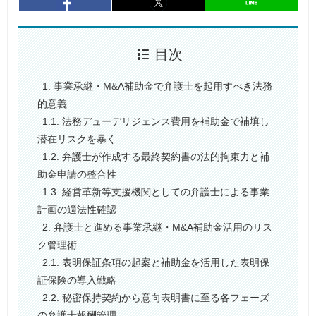
entry861
シェア
entry861
シェア
目次
1. 事業承継・M&A補助金で弁護士を起用すべき法務
的意義
1.1. 法務デューデリジェンス費用を補助金で補填し
潜在リスクを暴く
1.2. 弁護士が作成する最終契約書の法的拘束力と補
助金申請の整合性
1.3. 経営革新等支援機関としての弁護士による事業
計画の適法性確認
2. 弁護士と進める事業承継・M&A補助金活用のリス
ク管理術
2.1. 表明保証条項の起案と補助金を活用した表明保
証保険の導入戦略
2.2. 秘密保持契約から意向表明書に至る各フェーズ
の弁護士報酬管理