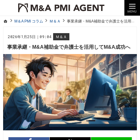
10年以上の経験。企業の経営統合や売却はM＆A PMI AGENTへ。
M＆A PMI コラム｜M＆A・PMI・事業承継のポイントや成功事例をわかりやすくご紹介
ホーム
M＆A PMI コラム
Ｍ＆Ａ
事業承継・M&A補助金で弁護士を活用してM&A成功へ
ホーム
M＆A PMI コラム
Ｍ＆Ａ
事業承継・M&A補助金で弁護士を活用してM&A成功へ
2026年1月25日｜09:04
Ｍ＆Ａ
事業承継・M&A補助金で弁護士を活用してM&A成功へ