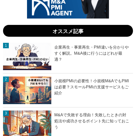
認
ら
会
学
計
ぶ
士
」
の
視
オススメ記事
点
」
企業再生・事業再生・PMI違いを分かりや
すく解説。M&A後に行うにはどれが最
適？
小規模PMIの必要性！小規模M&AでもPMI
は必要？スモールPMIの支援サービスもご
紹介
M&Aで失敗する理由！失敗したときの対
処法や成功させるポイント先に知っておこ
う