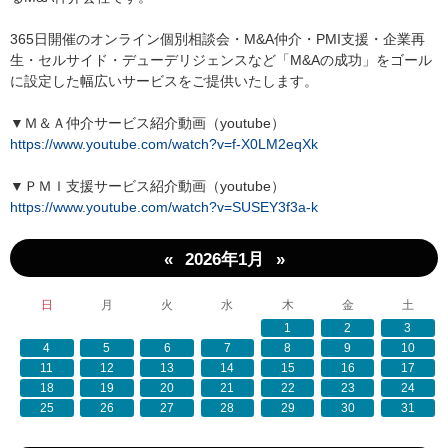
365日開催のオンライン個別相談会・M&A仲介・PMI支援・企業再
生・セルサイド・デューデリジェンスなど「M&Aの成功」をゴール
に設定した幅広いサービスをご提供いたします。
▼Ｍ＆Ａ仲介サービス紹介動画（youtube）
https://www.youtube.com/watch?v=f-X0LM2eqXk
▼ＰＭＩ支援サービス紹介動画（youtube）
https://www.youtube.com/watch?v=SUSEY3f3a-k
«
»
2026年1月
日
月
火
水
木
金
土
1
2
3
4
5
6
7
8
9
10
11
12
13
14
15
16
17
18
19
20
21
22
23
24
25
26
27
28
29
30
31