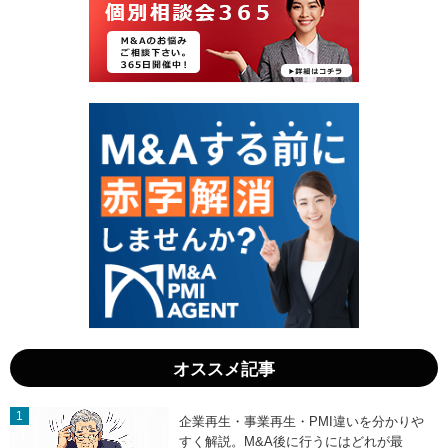
3
5
日
日
」
」
オススメ記事
企業再生・事業再生・PMI違いを分かりや
すく解説。M&A後に行うにはどれが最