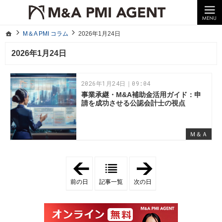
10年以上の経験。企業の経営統合や売却はM＆A PMI AGENTへ。
M＆A PMI コラム｜M＆A・PMI・事業承継のポイントや成功事例をわかりやすくご紹介
ホーム
M＆A PMI コラム
2026年1月24日
ホーム
M＆A PMI コラム
2026年1月24日
2026年1月24日
2026年1月24日｜09:04
事業承継・M&A補助金活用ガイド：申
請を成功させる公認会計士の視点
Ｍ＆Ａ
「
「
2
2
0
0
前の日
記事一覧
次の日
2
2
6
6
年
年
1
1
月
月
2
2