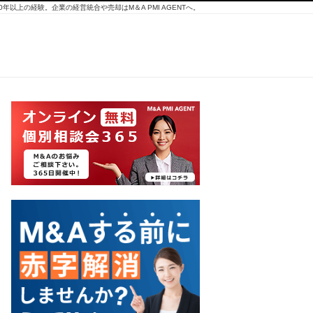
10年以上の経験。企業の経営統合や売却はM＆A PMI AGENTへ。