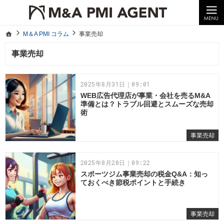
10年以上の経験。企業の経営統合や売却はM＆A PMI AGENTへ。
M＆A PMI コラム｜M＆A・PMI・事業承継のポイントや成功事例をわかりやすくご紹介
ホーム
M＆A PMI コラム
事業売却
ホーム
M＆A PMI コラム
事業売却
事業売却
2025年8月31日｜09:01
WEB広告代理店が事業・会社を売るM&A
準備とは？トラブル回避とスムーズな売却
術
事業売却
2025年8月20日｜09:22
スポーツジム事業売却の税金Q&A：知っ
ておくべき節税ポイントと手続き
事業売却