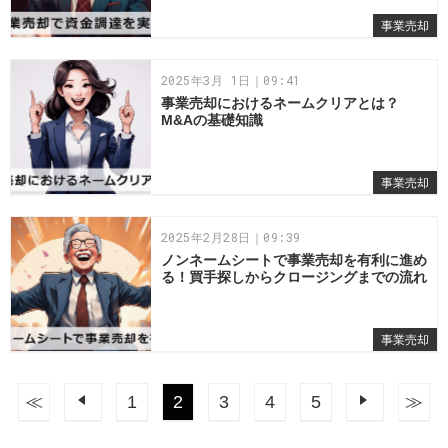
事業売却
2025年3月 1日｜09:41
事業売却におけるネームクリアとは？
M&Aの基礎知識
事業売却
2025年2月28日｜09:39
ノンネームシートで事業売却を有利に進め
る！買手探しからクロージングまでの流れ
事業売却
≪
前へ
1
2
3
4
5
次へ
≫