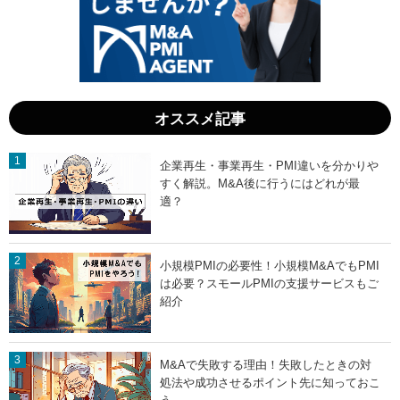
オススメ記事
企業再生・事業再生・PMI違いを分かりや
すく解説。M&A後に行うにはどれが最
適？
小規模PMIの必要性！小規模M&AでもPMI
は必要？スモールPMIの支援サービスもご
紹介
M&Aで失敗する理由！失敗したときの対
処法や成功させるポイント先に知っておこ