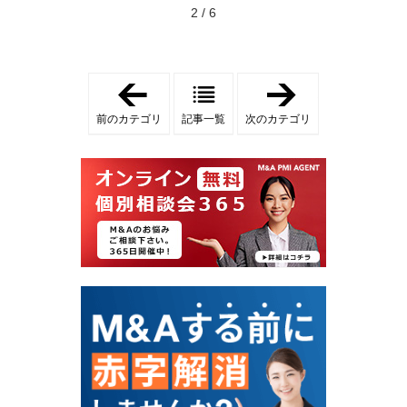
2 / 6
「
「
会
経
社
営
前のカテゴリ
記事一覧
次のカテゴリ
売
再
却
建
」
」