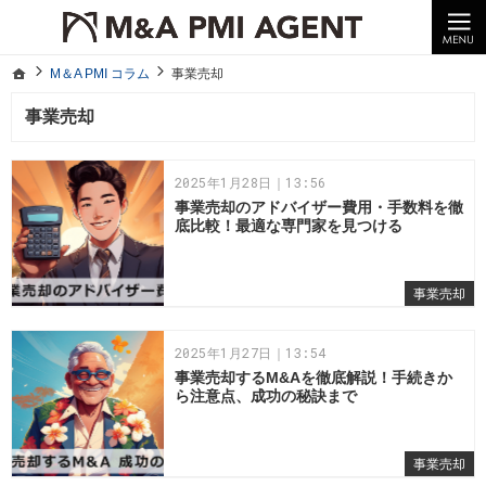
10年以上の経験。企業の経営統合や売却はM＆A PMI AGENTへ。
M＆A PMI コラム｜M＆A・PMI・事業承継のポイントや成功事例をわかりやすくご紹介
ホーム
M＆A PMI コラム
事業売却
ホーム
M＆A PMI コラム
事業売却
事業売却
2025年1月28日｜13:56
事業売却のアドバイザー費用・手数料を徹
底比較！最適な専門家を見つける
事業売却
2025年1月27日｜13:54
事業売却するM&Aを徹底解説！手続きか
ら注意点、成功の秘訣まで
事業売却