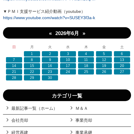
▼ＰＭＩ支援サービス紹介動画（youtube）
https://www.youtube.com/watch?v=SUSEY3f3a-k
«
»
2026年6月
日
月
火
水
木
金
土
1
2
3
4
5
6
7
8
9
10
11
12
13
14
15
16
17
18
19
20
21
22
23
24
25
26
27
28
29
30
カテゴリ一覧
最新記事一覧（ホーム）
Ｍ＆Ａ
会社売却
事業売却
経営再建
事業承継