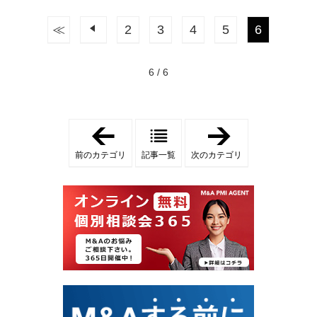
≪
前へ
2
3
4
5
6
6 / 6
「
「
会
経
社
営
前のカテゴリ
記事一覧
次のカテゴリ
売
再
却
建
」
」