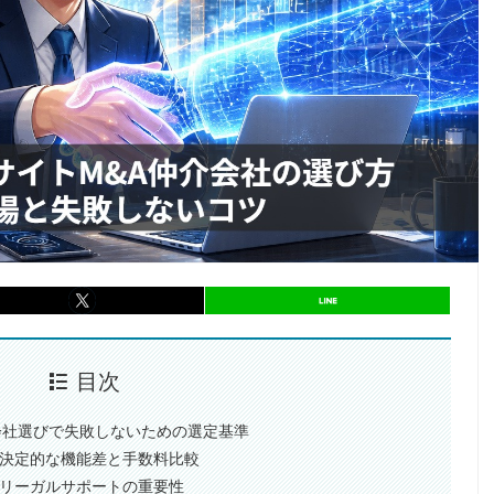
entry1014
シェア
entry1014
シェア
目次
介会社選びで失敗しないための選定基準
型の決定的な機能差と手数料比較
証とリーガルサポートの重要性