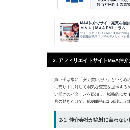
M&A仲介でサイト売買を検
Ｍ＆Ａ｜M＆A PMI コラム
サイト売買におけるM&A仲介の役割
や情報漏洩リスク等のデメリットを整
り、初めてサイ...
2. アフィリエイトサイトM&A仲
買い手は常に「安く買いたい」という心
に売り手に対して弱気な査定を提示する
い叩きのパターンを熟知し、戦略的にサ
月の動きだけで、成約価格は1.5倍以上
2-1. 仲介会社が絶対に言わな