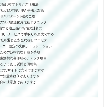
の3軸比較マトリクス活用法
介会社が隠す買い叩き手法と対策
い叩きパターン5選の全貌
ヶ月のSEO最適化お化粧テクニック
で算出する適正売却相場の計算式
&A仲介サービスで手取りを最大化する
介会社を通じた安全な移行プロセス
ダイレクト設定の失敗シミュレーション
渡すための技術的な引継ぎ手順
防ぐ譲渡契約書作成のチェック項目
するよくある質問と回答集
響を受けたサイトは売却できますか
申告の注意点は何がありますか
る場合の注意点はありますか