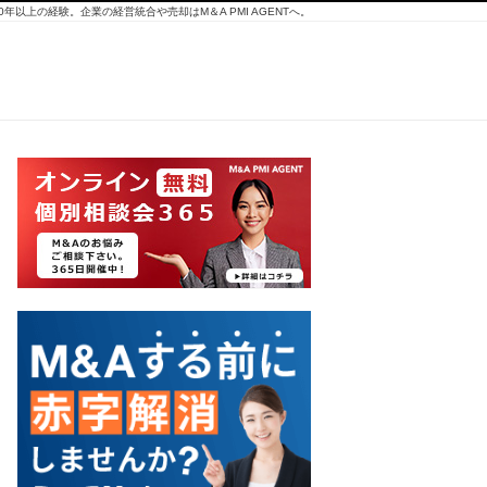
10年以上の経験。企業の経営統合や売却はM＆A PMI AGENTへ。
アフ
ィリ
エイ
トサ
イト
M&A
仲介