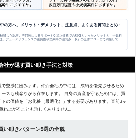
討中の方へ。メリット・デメリット、注意点、よくある質問まとめ：
を解説した記事。専門家によるサポートや適正価格での取引といったメリットと、手数料
理。デューデリジェンスの重要性や契約時の注意点、取引の全体フローまで網羅してお
介会社が隠す買い叩き手法と対策
理で交渉に臨みます。仲介会社の中には、成約を優先させるため
ケースも残念ながら存在します。 自身の資産を守るためには、買
イトの価値を「お化粧（最適化）」する必要があります。直前3ヶ
に跳ね上がることも珍しくありません。
い買い叩きパターン5選の全貌