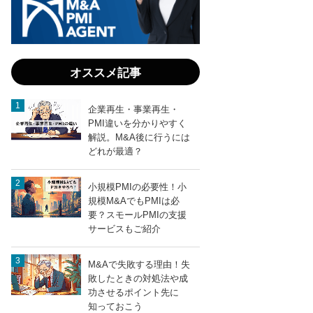
会社
の選
び方
｜売
却相
オススメ記事
場と
失敗
しな
企業再生・事業再生・
いコ
PMI違いを分かりやすく
ツ
解説。M&A後に行うには
どれが最適？
小規模PMIの必要性！小
entry1014
LINEで送る
規模M&AでもPMIは必
要？スモールPMIの支援
サービスもご紹介
M&Aで失敗する理由！失
敗したときの対処法や成
功させるポイント先に
知っておこう