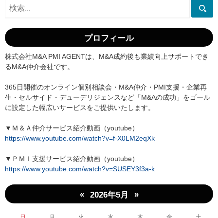
プロフィール
株式会社M&A PMI AGENTは、M&A成約後も業績向上サポートでき
るM&A仲介会社です。
365日開催のオンライン個別相談会・M&A仲介・PMI支援・企業再
生・セルサイド・デューデリジェンスなど「M&Aの成功」をゴール
に設定した幅広いサービスをご提供いたします。
▼Ｍ＆Ａ仲介サービス紹介動画（youtube）
https://www.youtube.com/watch?v=f-X0LM2eqXk
▼ＰＭＩ支援サービス紹介動画（youtube）
https://www.youtube.com/watch?v=SUSEY3f3a-k
«
»
2026年5月
日
月
火
水
木
金
土