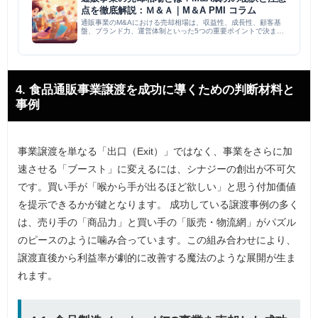
点を徹底解説：Ｍ＆Ａ｜M＆A PMI コラム
通販事業のM&Aにおける売却相場は、収益性、成長性、顧客基
盤、ブランド力、運営体制といった5つの重要ポイントで決ま
る。売上規模や利益率別の目安も提示しつつ、M&A仲介会社を活
用した相場交渉のコツも解説。成功には、事業の強み明確化、財
務状況の...
4. 食品通販事業譲渡を成功に導くための判断材料と
事例
事業譲渡を単なる「出口（Exit）」ではなく、事業をさらに加
速させる「ブースト」に変えるには、シナジーの創出が不可欠
です。買い手が「喉から手が出るほど欲しい」と思う付加価値
を提示できるかが鍵となります。 成功している譲渡事例の多く
は、売り手の「商品力」と買い手の「販売・物流網」がパズル
のピースのように噛み合っています。この組み合わせにより、
譲渡直後から利益率が劇的に改善する魔法のような展開が生ま
れます。