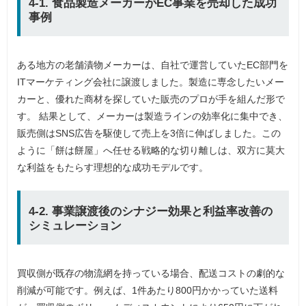
4-1. 食品製造メーカーがEC事業を売却した成功
事例
ある地方の老舗漬物メーカーは、自社で運営していたEC部門を
ITマーケティング会社に譲渡しました。製造に専念したいメー
カーと、優れた商材を探していた販売のプロが手を組んだ形で
す。 結果として、メーカーは製造ラインの効率化に集中でき、
販売側はSNS広告を駆使して売上を3倍に伸ばしました。この
ように「餅は餅屋」へ任せる戦略的な切り離しは、双方に莫大
な利益をもたらす理想的な成功モデルです。
4-2. 事業譲渡後のシナジー効果と利益率改善の
シミュレーション
買収側が既存の物流網を持っている場合、配送コストの劇的な
削減が可能です。例えば、1件あたり800円かかっていた送料