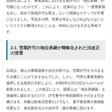
品衛生法により、事業譲渡における営業許可の「地位承継」が
可能になったのです。 これにより、従来のように「一度廃業届
を出し、改めて新規許可を取る」という煩雑なステップが不要
になりました。手続きの間、営業を停止しなければならないと
いうリスクが解消されたことは、M&Aにおける大きな革命で
す。
2-1. 営業許可の地位承継が簡略化された法改正
の背景
以前は、個人の事業譲渡や会社分割では、営業許可をそのまま
引き継ぐことができませんでした。しかし、円滑な事業承継を
後押しする政府の方針により、令和5年12月13日からルールが
刷新されました。 この改正により、譲受人は「地位承継届」を
保健所に提出するだけで、許可番号や有効期間をそのまま引き
継げます。対象は飲食店営業だけでなく、菓子製造業や食肉販
売業など、食品衛生法上の全許可・届出業種に及びます。