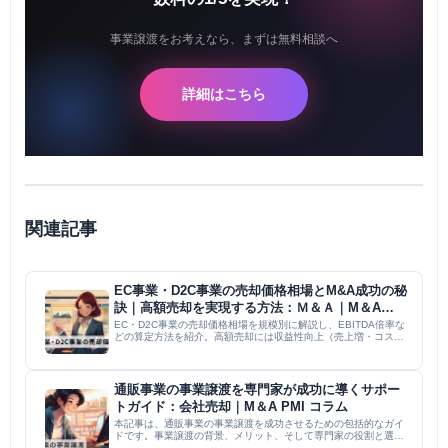
事業譲渡をお考えなら、まずは無料相談へ
詳細はこちら
関連記事
EC事業・D2C事業の売却価格相場とM&A成功の秘
訣｜高額売却を実現する方法：Ｍ＆Ａ｜M＆A
PMI コラム
EC・D2C事業の売却価格相場を規模別に解説し、EBITDA倍率な
どの算定方法を紹介。高額売却には収益性向上（売上増・コスト
削減）、顧客基盤強化（ロイヤリティ・新規獲得）、財務健全化
（債務減・CF改善）が不可欠。M&Aアドバイザー選定、デュ...
通販事業の事業譲渡を専門家が成功に導くサポー
トガイド：会社売却｜M＆A PMI コラム
本記事は、通販事業の事業譲渡を成功させるための包括的なガイ
ドです。事業譲渡の背景、メリット、そして専門家の役割と選び
方に焦点を当てています。特に、専門家が持つ業界知識、交渉