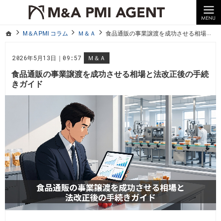
10年以上の経験。企業の経営統合や売却はM＆A PMI AGENTへ。
M＆A PMI コラム｜M＆A・PMI・事業承継のポイントや成功事例をわかりやすくご紹介
ホーム
M＆A PMI コラム
Ｍ＆Ａ
食品通販の事業譲渡を成功させる相場と法改正後の手続きガイド
ホーム
M＆A PMI コラム
Ｍ＆Ａ
食品通販の事業譲渡を成功させる相場と法改正後の手続きガイド
2026年5月13日｜09:57
Ｍ＆Ａ
食品通販の事業譲渡を成功させる相場と法改正後の手続
きガイド