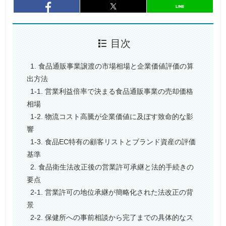
entry974
シェア
entry974
シェア
目次
1. 食品通販事業譲渡の市場相場と企業価値評価の算
出方法
1-1. 営業利益倍率で決まる食品通販事業の売却価格
相場
1-2. 物流コスト高騰が企業価値に及ぼす致命的な影
響
1-3. 食品EC特有の顧客リストとブランド資産の評価
基準
2. 食品衛生法改正後の営業許可承継と法的手続きの
要点
2-1. 営業許可の地位承継が簡略化された法改正の背
景
2-2. 保健所への事前相談から完了までの具体的なス