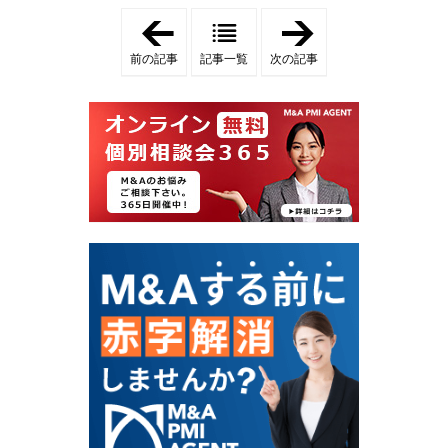
「
「
ア
コ
パ
ス
前の記事
記事一覧
次の記事
レ
メ
ル
D
E
2
C
C
サ
の
イ
M
ト
&
譲
A
渡
傾
の
向
相
と
場
売
と
却
成
相
功
場
の
｜
秘
高
訣
評
｜
価
買
を
収
得
・
る
売
ブ
却
ラ
の
ン
教
ド