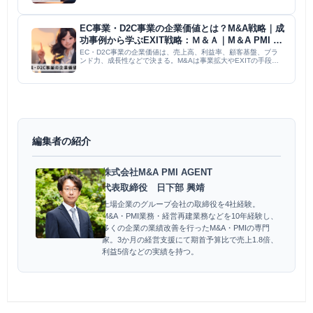
力、リスク管理能力が、事業価値評価、市場分析、契約締結、譲
渡後のフォ...
EC事業・D2C事業の企業価値とは？M&A戦略｜成
功事例から学ぶEXIT戦略：Ｍ＆Ａ｜M＆A PMI コ
ラム
EC・D2C事業の企業価値は、売上高、利益率、顧客基盤、ブラ
ンド力、成長性などで決まる。M&Aは事業拡大やEXITの手段だ
が、文化衝突や統合コストのリスクも。成功事例を参考に、顧客
ロイヤルティ向上、ブランド構築、データ活用、多角化で企業価
値...
編集者の紹介
株式会社M&A PMI AGENT
代表取締役 日下部 興靖
上場企業のグループ会社の取締役を4社経験。
M&A・PMI業務・経営再建業務などを10年経験し、
多くの企業の業績改善を行ったM&A・PMIの専門
家。3か月の経営支援にて期首予算比で売上1.8倍、
利益5倍などの実績を持つ。