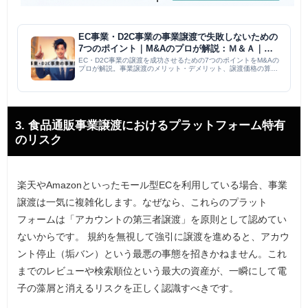
EC事業・D2C事業の事業譲渡で失敗しないための
7つのポイント｜M&Aのプロが解説：Ｍ＆Ａ｜M
＆A PMI コラム
EC・D2C事業の譲渡を成功させるための7つのポイントをM&Aの
プロが解説。事業譲渡のメリット・デメリット、譲渡価格の算定
方法（インカム、マーケット、アセットアプローチ）、デューデ
リジェンスの重要性、譲渡契約書の注意点（表明保証、競業避止
義...
3. 食品通販事業譲渡におけるプラットフォーム特有
のリスク
楽天やAmazonといったモール型ECを利用している場合、事業
譲渡は一気に複雑化します。なぜなら、これらのプラット
フォームは「アカウントの第三者譲渡」を原則として認めてい
ないからです。 規約を無視して強引に譲渡を進めると、アカウ
ント停止（垢バン）という最悪の事態を招きかねません。これ
までのレビューや検索順位という最大の資産が、一瞬にして電
子の藻屑と消えるリスクを正しく認識すべきです。