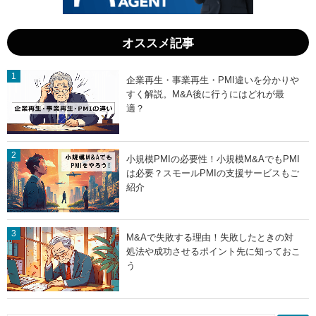
科
の
書
条
」
件
」
オススメ記事
企業再生・事業再生・PMI違いを分かりや
すく解説。M&A後に行うにはどれが最
適？
小規模PMIの必要性！小規模M&AでもPMI
は必要？スモールPMIの支援サービスもご
紹介
M&Aで失敗する理由！失敗したときの対
処法や成功させるポイント先に知っておこ
う