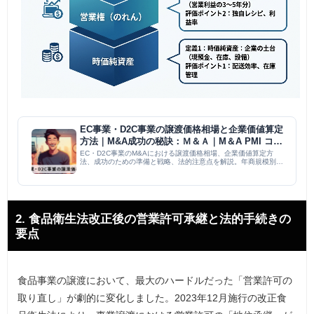
EC事業・D2C事業の譲渡価格相場と企業価値算定
方法｜M&A成功の秘訣：Ｍ＆Ａ｜M＆A PMI コラ
ム
EC・D2C事業のM&Aにおける譲渡価格相場、企業価値算定方
法、成功のための準備と戦略、法的注意点を解説。年商規模別の
事例やDCF法、マルチプル法などの算定方法、アドバイザー選
び、個人情報保護法への対応などを網羅的に説明し、事業価値最
大化と...
2. 食品衛生法改正後の営業許可承継と法的手続きの
要点
食品事業の譲渡において、最大のハードルだった「営業許可の
取り直し」が劇的に変化しました。2023年12月施行の改正食