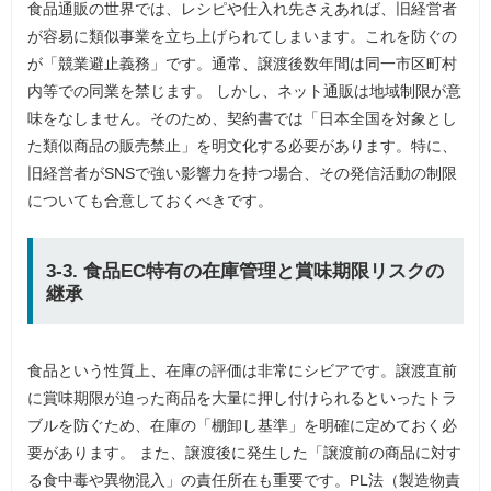
食品通販の世界では、レシピや仕入れ先さえあれば、旧経営者
が容易に類似事業を立ち上げられてしまいます。これを防ぐの
が「競業避止義務」です。通常、譲渡後数年間は同一市区町村
内等での同業を禁じます。 しかし、ネット通販は地域制限が意
味をなしません。そのため、契約書では「日本全国を対象とし
た類似商品の販売禁止」を明文化する必要があります。特に、
旧経営者がSNSで強い影響力を持つ場合、その発信活動の制限
についても合意しておくべきです。
3-3. 食品EC特有の在庫管理と賞味期限リスクの
継承
食品という性質上、在庫の評価は非常にシビアです。譲渡直前
に賞味期限が迫った商品を大量に押し付けられるといったトラ
ブルを防ぐため、在庫の「棚卸し基準」を明確に定めておく必
要があります。 また、譲渡後に発生した「譲渡前の商品に対す
る食中毒や異物混入」の責任所在も重要です。PL法（製造物責