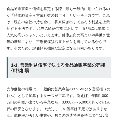
食品通販事業の価値を算定する際、最も一般的に用いられるの
が「時価純資産＋営業利益の数年分」という考え方です。これ
は、現在の会社の持ち金に、将来稼ぎ出すであろう利益を上乗
せする手法です。 現在のM&A市場において、食品ECは非常に
人気の高いジャンルといえます。健康志向の高まりや共働き世
帯の増加により、市場規模は右肩上がりを続けているからで
す。そのため、評価額も強気な設定になる傾向があります。
1-1. 営業利益倍率で決まる食品通販事業の売却
価格相場
売却価格の相場は、一般的に営業利益の3〜5年分を営業権（の
れん）として加算するケースが主流です。例えば、年間1,000
万円の利益が出ている事業なら、3,000万〜5,000万円がのれん
代の目安となります。 ただし、この倍率は固定ではありませ
ん。成長率が著しい事業や、独自の製造特許を持つ場合は5倍