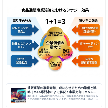
通販事業の事業売却、成功させるための準備と戦
略｜M&A専門家による解説：事業売却｜M＆A
PMI コラム
本記事は、M&A専門家の視点から、通販事業の売却を成功させる
ための準備と戦略を解説しています。売却理由の整理、M&A・事
業譲渡といった売却方法、LTVを用いた事業評価、デューデリジ
ェンス、顧客データや在庫管理といった通販事業特有の注意点、
適...