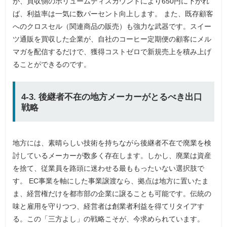
が、買収側のボリュームディスカウントにより650円に下がれ
ば、利益率は一気に数パーセント向上します。 また、既存顧客
へのクロスセル（関連商品の販売）も強力な武器です。スイー
ツ通販を買収した企業が、自社のコーヒー定期便の顧客にメル
マガを配信するだけで、獲得コストゼロで新規売上を積み上げ
ることができるのです。
4-3. 後継者不在の地方メーカーがとるべき出口
戦略
地方には、素晴らしい技術を持ちながら後継者不在で廃業を検
討しているメーカーが数多く存在します。しかし、廃業は資産
を捨て、従業員を路頭に迷わせる最ももったいない選択肢で
す。 EC事業を軸にした事業譲渡なら、拠点は地方に置いたま
ま、経営権だけを都市部の企業に譲ることも可能です。伝統の
味と雇用を守りつつ、経営者は創業者利益を得てリタイアす
る。この「三方よし」の戦略こそが、今求められています。