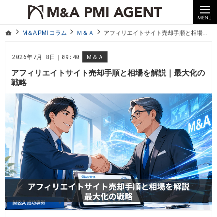
10年以上の経験。企業の経営統合や売却はM＆A PMI AGENTへ。
M＆A PMI コラム｜M＆A・PMI・事業承継のポイントや成功事例をわかりやすくご紹介
ホーム
M＆A PMI コラム
Ｍ＆Ａ
アフィリエイトサイト売却手順と相場を解説｜最大化の戦略
ホーム
M＆A PMI コラム
Ｍ＆Ａ
アフィリエイトサイト売却手順と相場を解説｜最大化の戦略
2026年7月 8日｜09:40
Ｍ＆Ａ
アフィリエイトサイト売却手順と相場を解説｜最大化の
戦略