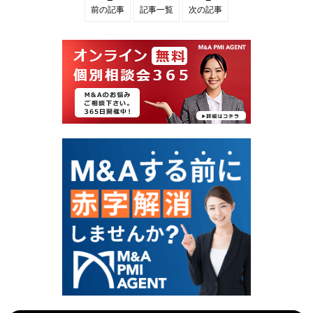
フ
フ
前の記事
記事一覧
次の記事
ィ
ィ
リ
リ
エ
エ
イ
イ
ト
ト
サ
サ
イ
イ
ト
ト
売
売
却
却
の
で
流
失
れ
敗
｜
し
資
な
産
い
価
！
値
相
を
場
最
と
大
高
化
値
す
譲
る
渡
E
の
X
秘
I
訣
T
」
戦