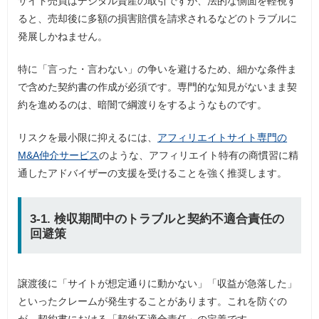
サイト売買はデジタル資産の取引ですが、法的な側面を軽視す
ると、売却後に多額の損害賠償を請求されるなどのトラブルに
発展しかねません。
特に「言った・言わない」の争いを避けるため、細かな条件ま
で含めた契約書の作成が必須です。専門的な知見がないまま契
約を進めるのは、暗闇で綱渡りをするようなものです。
リスクを最小限に抑えるには、
アフィリエイトサイト専門の
M&A仲介サービス
のような、アフィリエイト特有の商慣習に精
通したアドバイザーの支援を受けることを強く推奨します。
3-1. 検収期間中のトラブルと契約不適合責任の
回避策
譲渡後に「サイトが想定通りに動かない」「収益が急落した」
といったクレームが発生することがあります。これを防ぐの
が、契約書における「契約不適合責任」の定義です。