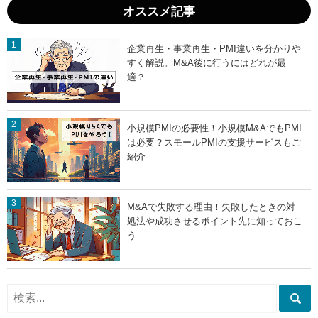
略
オススメ記事
」
企業再生・事業再生・PMI違いを分かりや
すく解説。M&A後に行うにはどれが最
適？
小規模PMIの必要性！小規模M&AでもPMI
は必要？スモールPMIの支援サービスもご
紹介
M&Aで失敗する理由！失敗したときの対
処法や成功させるポイント先に知っておこ
う