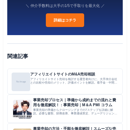
＼ 仲介手数料は大手の1/5で手取りを最大化 ／
詳細はコチラ
関連記事
アフィリエイトサイトのM&A売却相談
アフィリエイトサイト売却を検討する運営者向けに、大手仲介会社
No Image
との比較や売却のメリット、評価ポイントを解説。着手金・中間金
無料の専門特化型サービスとして、売却の意思決定前からの相談
や、小規模サイトの譲渡にも対応する体制を提示。売却プロセスの
流...
事業売却プロセス｜準備から成約までの流れと費
用を徹底解説！：事業売却｜M＆A PMI コラム
事業売却の準備からクロージングまでの7ステップを詳細に解
説。必要な書類、財務改善、事業価値算定、デューデリジェン
ス、契約締結、費用内訳、注意点までを網羅。専門家の活用や秘
密保持の重要性にも触れ、経営者がスムーズに売却を進めるため
の実務的な知...
事業売却の方法・手順を徹底解説！スムーズな売