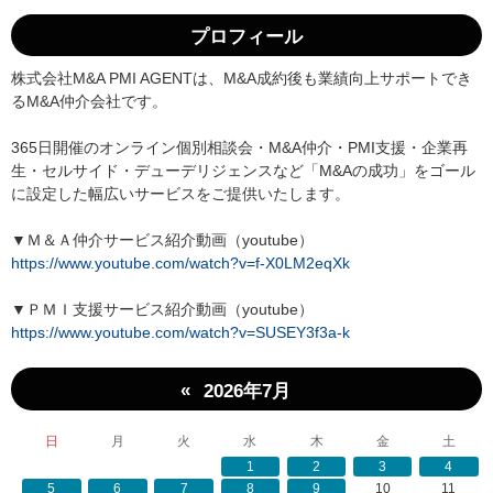
プロフィール
株式会社M&A PMI AGENTは、M&A成約後も業績向上サポートでき
るM&A仲介会社です。
365日開催のオンライン個別相談会・M&A仲介・PMI支援・企業再
生・セルサイド・デューデリジェンスなど「M&Aの成功」をゴール
に設定した幅広いサービスをご提供いたします。
▼Ｍ＆Ａ仲介サービス紹介動画（youtube）
https://www.youtube.com/watch?v=f-X0LM2eqXk
▼ＰＭＩ支援サービス紹介動画（youtube）
https://www.youtube.com/watch?v=SUSEY3f3a-k
«
2026年7月
日
月
火
水
木
金
土
1
2
3
4
5
6
7
8
9
10
11