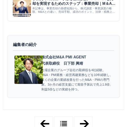
却を実現するためのステップ：事業売却｜M＆A
PMI コラム
本記事は、事業売却の基礎知識から、株式譲渡・事業譲渡の種
類、M&Aとの違い、売却手順、成功のポイント、法律・税務上の
注意点、そして成功事例までを網羅的に解説しています。準備段
階、売却先の選定、交渉・契約、事業引継ぎの各ステップでやる
べきこと...
編集者の紹介
株式会社M&A PMI AGENT
代表取締役 日下部 興靖
上場企業のグループ会社の取締役を4社経験。
M&A・PMI業務・経営再建業務などを10年経験し、
多くの企業の業績改善を行ったM&A・PMIの専門
家。3か月の経営支援にて期首予算比で売上1.8倍、
利益5倍などの実績を持つ。
「
「
ア
ア