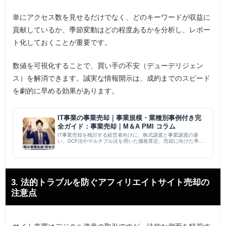
単にアクセス数を見せるだけでなく、どのキーワードが収益に
貢献しているか、季節変動はどの程度あるかを分析し、レポー
ト化しておくことが重要です。
数値を可視化することで、買い手の不安（デューデリジェン
ス）を解消できます。誠実な情報開示は、成約までのスピード
を劇的に早める効果があります。
IT事業の事業売却｜事業規模・業種別事例付き完
全ガイド：事業売却｜M＆A PMI コラム
IT事業売却を検討する経営者向けに、株式譲渡と事業譲渡の違
い、DCF法やマルチプル法を用いた価格算定、売却に向けた準備
プロセスを解説。さらに、小規模から大規模、Web制作からコン
サルティングまで、業種・規模別の具体的な売却事例を提示し、
専門...
3. 法的トラブルを防ぐアフィリエイトサイト売却の
注意点