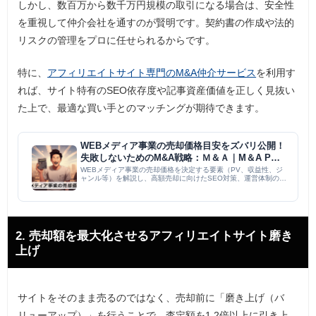
しかし、数百万から数千万円規模の取引になる場合は、安全性
を重視して仲介会社を通すのが賢明です。契約書の作成や法的
リスクの管理をプロに任せられるからです。
特に、
アフィリエイトサイト専門のM&A仲介サービス
を利用す
れば、サイト特有のSEO依存度や記事資産価値を正しく見抜い
た上で、最適な買い手とのマッチングが期待できます。
WEBメディア事業の売却価格目安をズバリ公開！
失敗しないためのM&A戦略：Ｍ＆Ａ｜M＆A PMI
コラム
WEBメディア事業の売却価格を決定する要素（PV、収益性、ジ
ャンル等）を解説し、高額売却に向けたSEO対策、運営体制の整
備、デューデリジェンス準備の重要性を説く。具体的な成功事例
を交え、M&Aを成功させるための戦略的アプローチを網羅的にま
と...
2. 売却額を最大化させるアフィリエイトサイト磨き
上げ
サイトをそのまま売るのではなく、売却前に「磨き上げ（バ
リューアップ）」を行うことで、査定額を1.2倍以上に引き上