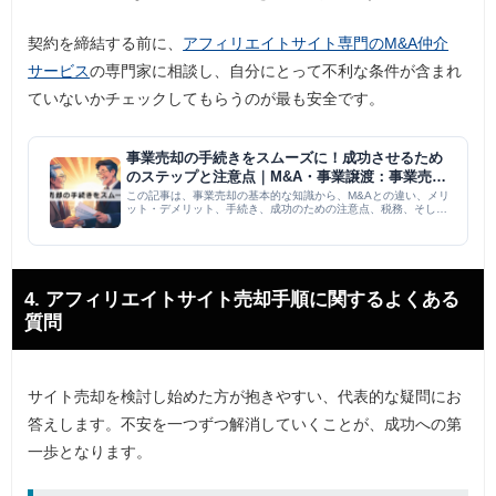
契約を締結する前に、
アフィリエイトサイト専門のM&A仲介
サービス
の専門家に相談し、自分にとって不利な条件が含まれ
ていないかチェックしてもらうのが最も安全です。
事業売却の手続きをスムーズに！成功させるため
のステップと注意点｜M&A・事業譲渡：事業売却
｜M＆A PMI コラム
この記事は、事業売却の基本的な知識から、M&Aとの違い、メリ
ット・デメリット、手続き、成功のための注意点、税務、そして
具体的な事例までを網羅的に解説しています。事業価値の算定、
アドバイザー選定、従業員への配慮、税務・法務面の確認など、
スムー...
4. アフィリエイトサイト売却手順に関するよくある
質問
サイト売却を検討し始めた方が抱きやすい、代表的な疑問にお
答えします。不安を一つずつ解消していくことが、成功への第
一歩となります。