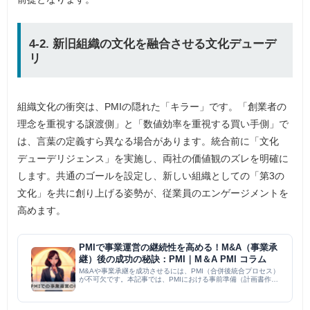
4-2. 新旧組織の文化を融合させる文化デューデ
リ
組織文化の衝突は、PMIの隠れた「キラー」です。「創業者の
理念を重視する譲渡側」と「数値効率を重視する買い手側」で
は、言葉の定義すら異なる場合があります。統合前に「文化
デューデリジェンス」を実施し、両社の価値観のズレを明確に
します。共通のゴールを設定し、新しい組織としての「第3の
文化」を共に創り上げる姿勢が、従業員のエンゲージメントを
高めます。
PMIで事業運営の継続性を高める！M&A（事業承
継）後の成功の秘訣：PMI｜M＆A PMI コラム
M&Aや事業承継を成功させるには、PMI（合併後統合プロセス）
が不可欠です。本記事では、PMIにおける事前準備（計画書作
成、スケジュール管理）、コミュニケーション（文化融合、情報
共有）、人材育成（キーマン確保、組織体制構築）の3つの重要
ポイ...