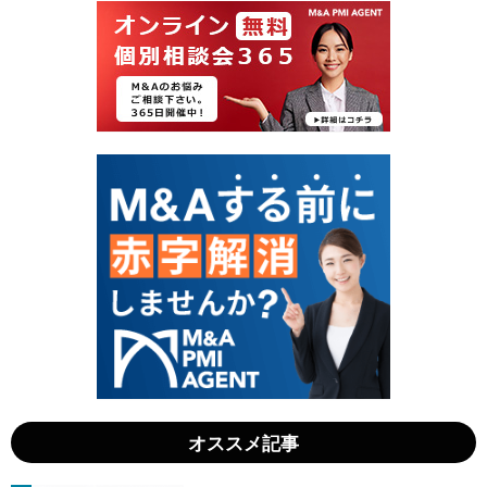
買
イ
収
ト
側
サ
の
イ
メ
ト
リ
M
ッ
&
ト
A
と
の
は
相
？
場
相
と
場
手
や
順
成
｜
功
売
事
却
例
価
、
格
戦
を
略
最
を
大
徹
化
底
す
解
る
説
全
」
知
オススメ記事
識
」