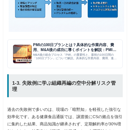
PMIの100日プランとは？具体的な作業内容、費
用、M&A後の成功に導くポイントを解説：PMI｜
M＆A PMI コラム
M&A後の統合プロセス「PMI」の重要性と、最初の100日間の
「100日プラン」について解説。具体的な作業内容、費用、進め
方、そしてPMIがM&Aの成否を分ける理由を、専門家の視点から
詳細に説明。シナジー効果の最大化やリスク軽減、企業価値向...
1-3. 失敗例に学ぶ組織再編の空中分解リスク管
理
過去の失敗例で多いのは、現場の「暗黙知」を軽視した強引な
効率化です。ある健康食品通販では、譲渡後にCSの拠点を強引
に集約した結果、商品知識が継承されず、定期解約率が30%増