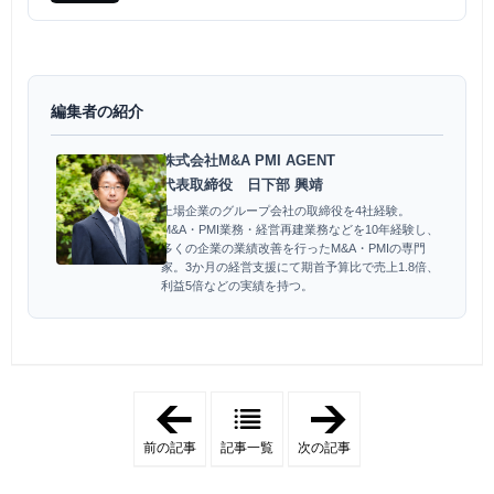
た実践方法と、文化の違い、コミュニケーション...
編集者の紹介
株式会社M&A PMI AGENT
代表取締役 日下部 興靖
上場企業のグループ会社の取締役を4社経験。
M&A・PMI業務・経営再建業務などを10年経験し、
多くの企業の業績改善を行ったM&A・PMIの専門
家。3か月の経営支援にて期首予算比で売上1.8倍、
利益5倍などの実績を持つ。
「
「
通
ア
販
フ
前の記事
記事一覧
次の記事
M
ィ
&
リ
A
エ