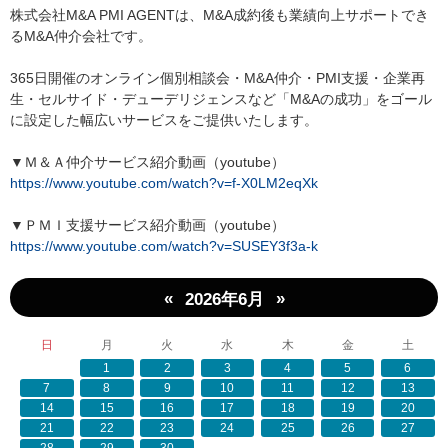
株式会社M&A PMI AGENTは、M&A成約後も業績向上サポートでき
るM&A仲介会社です。
365日開催のオンライン個別相談会・M&A仲介・PMI支援・企業再
生・セルサイド・デューデリジェンスなど「M&Aの成功」をゴール
に設定した幅広いサービスをご提供いたします。
▼Ｍ＆Ａ仲介サービス紹介動画（youtube）
https://www.youtube.com/watch?v=f-X0LM2eqXk
▼ＰＭＩ支援サービス紹介動画（youtube）
https://www.youtube.com/watch?v=SUSEY3f3a-k
«
»
2026年6月
日
月
火
水
木
金
土
1
2
3
4
5
6
7
8
9
10
11
12
13
14
15
16
17
18
19
20
21
22
23
24
25
26
27
28
29
30