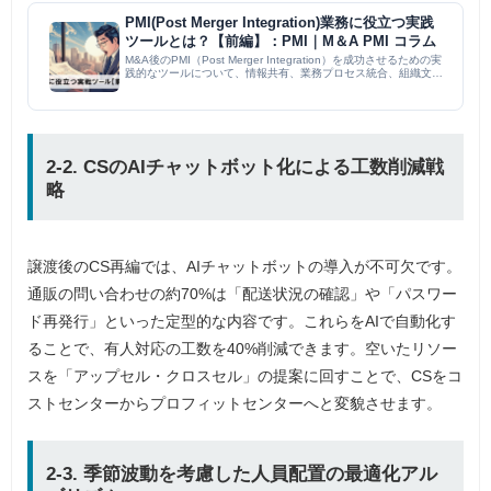
PMI(Post Merger Integration)業務に役立つ実践
ツールとは？【前編】：PMI｜M＆A PMI コラム
M&A後のPMI（Post Merger Integration）を成功させるための実
践的なツールについて、情報共有、業務プロセス統合、組織文化
統合の3つの観点から解説。チャットツール、プロジェクト管理
ツール、BPMツール、RPAツールなど...
2-2. CSのAIチャットボット化による工数削減戦
略
譲渡後のCS再編では、AIチャットボットの導入が不可欠です。
通販の問い合わせの約70%は「配送状況の確認」や「パスワー
ド再発行」といった定型的な内容です。これらをAIで自動化す
ることで、有人対応の工数を40%削減できます。空いたリソー
スを「アップセル・クロスセル」の提案に回すことで、CSをコ
ストセンターからプロフィットセンターへと変貌させます。
2-3. 季節波動を考慮した人員配置の最適化アル