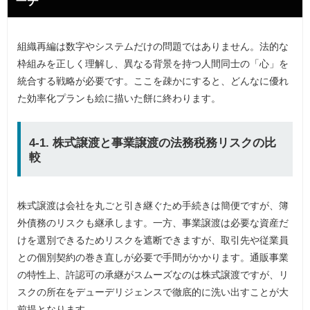
ーチ
組織再編は数字やシステムだけの問題ではありません。法的な
枠組みを正しく理解し、異なる背景を持つ人間同士の「心」を
統合する戦略が必要です。ここを疎かにすると、どんなに優れ
た効率化プランも絵に描いた餅に終わります。
4-1. 株式譲渡と事業譲渡の法務税務リスクの比
較
株式譲渡は会社を丸ごと引き継ぐため手続きは簡便ですが、簿
外債務のリスクも継承します。一方、事業譲渡は必要な資産だ
けを選別できるためリスクを遮断できますが、取引先や従業員
との個別契約の巻き直しが必要で手間がかかります。通販事業
の特性上、許認可の承継がスムーズなのは株式譲渡ですが、リ
スクの所在をデューデリジェンスで徹底的に洗い出すことが大
前提となります。