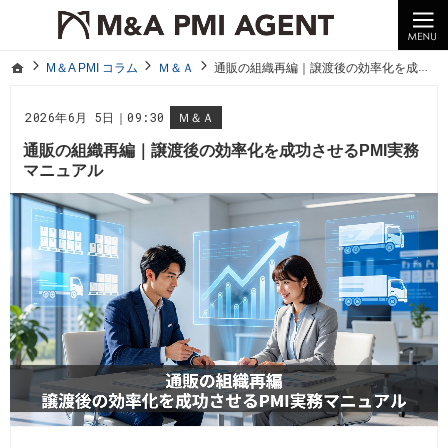
10年以上の経験。企業の経営統合や売却はM＆A PMI AGENTへ。
M＆A PMI コラム｜M＆A・PMI・事業承継のポイントや成功事例をわかりやすくご紹介
ホーム
M＆A PMI コラム
Ｍ＆Ａ
通販の組織再編｜譲渡後の効率化を成功させるPMI実務マニュアル
ホーム
M＆A PMI コラム
Ｍ＆Ａ
通販の組織再編｜譲渡後の効率化を成功させるPMI実務マニュアル
2026年6月 5日｜09:30
Ｍ＆Ａ
通販の組織再編｜譲渡後の効率化を成功させるPMI実務
マニュアル