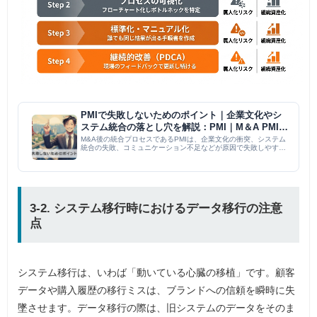
PMIで失敗しないためのポイント｜企業文化やシ
ステム統合の落とし穴を解説：PMI｜M＆A PMI
コラム
M&A後の統合プロセスであるPMIは、企業文化の衝突、システム
統合の失敗、コミュニケーション不足などが原因で失敗しやす
い。成功のためには、事前の綿密な計画、企業文化の尊重と融
合、慎重なシステム統合、円滑なコミュニケーション、そして必
要に応じ...
3-2. システム移行時におけるデータ移行の注意
点
システム移行は、いわば「動いている心臓の移植」です。顧客
データや購入履歴の移行ミスは、ブランドへの信頼を瞬時に失
墜させます。データ移行の際は、旧システムのデータをそのま