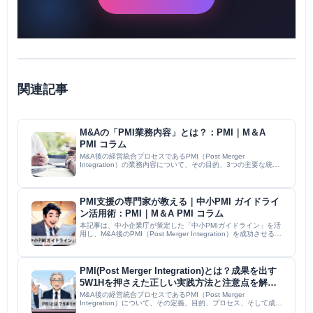
関連記事
M&Aの「PMI業務内容」とは？：PMI｜M＆A
PMI コラム
M&A後の経営統合プロセスであるPMI（Post Merger
Integration）の業務内容について、その目的、3つの主要な統合
ポイント（経営統合、信頼関係構築、業務統合）を解説。従業員
や取引先との関係構築、事業・管理・社内制度の統合...
PMI支援の専門家が教える｜中小PMI ガイドライ
ン活用術：PMI｜M＆A PMI コラム
本記事は、中小企業庁が策定した「中小PMIガイドライン」を活
用し、M&A後のPMI（Post Merger Integration）を成功させるた
めの実践的な方法を解説しています。譲渡企業、譲受企業、PMI
担当者、M&A仲介会社の各立場から...
PMI(Post Merger Integration)とは？成果を出す
5W1Hを押さえた正しい実践方法と注意点を解
説：PMI｜M＆A PMI コラム
M&A後の経営統合プロセスであるPMI（Post Merger
Integration）について、その定義、目的、プロセス、そして成功
率の低さの原因を解説。PMIを成功させるための5W1Hに基づい