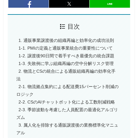
entry994
シェア
entry994
シェア
目次
1. 通販事業譲渡後の組織再編と効率化の成功法則
1-1. PMIの定義と通販事業統合の重要性について
1-2. 譲渡後90日間で着手すべき最優先の統合課題
1-3. 失敗例に学ぶ組織再編の空中分解リスク管理
2. 物流とCSの統合による通販組織再編の効率化手
法
2-1. 物流拠点集約による配送費15パーセント削減の
ロジック
2-2. CSのAIチャットボット化による工数削減戦略
2-3. 季節波動を考慮した人員配置の最適化アルゴリ
ズム
3. 属人化を排除する通販譲渡後の業務標準化マニュ
アル