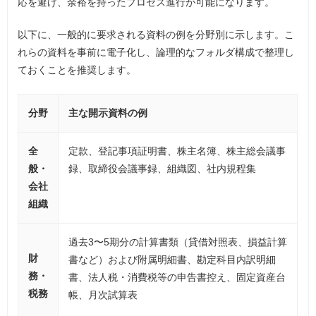
応を避け、余裕を持ったプロセス進行が可能になります。
以下に、一般的に要求される資料の例を分野別に示します。こ
れらの資料を事前に電子化し、論理的なフォルダ構成で整理し
ておくことを推奨します。
分野
主な開示資料の例
全
定款、登記事項証明書、株主名簿、株主総会議事
般・
録、取締役会議事録、組織図、社内規程集
会社
組織
過去3〜5期分の計算書類（貸借対照表、損益計算
財
書など）および附属明細書、勘定科目内訳明細
務・
書、法人税・消費税等の申告書控え、固定資産台
税務
帳、月次試算表