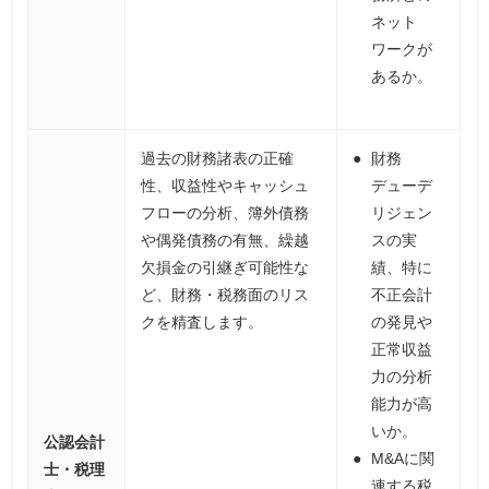
ネット
ワークが
あるか。
過去の財務諸表の正確
財務
性、収益性やキャッシュ
デューデ
フローの分析、簿外債務
リジェン
や偶発債務の有無、繰越
スの実
欠損金の引継ぎ可能性な
績、特に
ど、財務・税務面のリス
不正会計
クを精査します。
の発見や
正常収益
力の分析
能力が高
いか。
公認会計
M&Aに関
士・税理
連する税