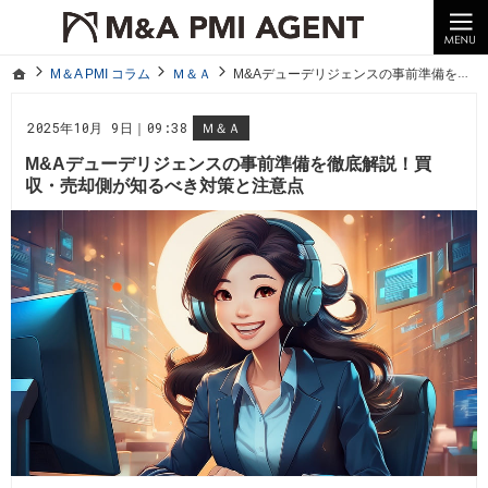
10年以上の経験。企業の経営統合や売却はM＆A PMI AGENTへ。
M＆A PMI コラム｜M＆A・PMI・事業承継のポイントや成功事例をわかりやすくご紹介
ホーム
M＆A PMI コラム
Ｍ＆Ａ
M&Aデューデリジェンスの事前準備を徹底解説！買収・売却側が知るべき対策と注意点
ホーム
M＆A PMI コラム
Ｍ＆Ａ
M&Aデューデリジェンスの事前準備を徹底解説！買収・売却側が知るべき対策と注意点
2025年10月 9日｜09:38
Ｍ＆Ａ
M&Aデューデリジェンスの事前準備を徹底解説！買
収・売却側が知るべき対策と注意点