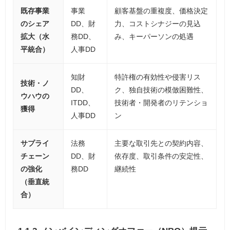
既存事業
事業
顧客基盤の重複度、価格決定
のシェア
DD、財
力、コストシナジーの見込
拡大（水
務DD、
み、キーパーソンの処遇
平統合）
人事DD
知財
特許権の有効性や侵害リス
技術・ノ
DD、
ク、独自技術の模倣困難性、
ウハウの
ITDD、
技術者・開発者のリテンショ
獲得
人事DD
ン
サプライ
法務
主要な取引先との契約内容、
チェーン
DD、財
依存度、取引条件の安定性、
の強化
務DD
継続性
（垂直統
合）