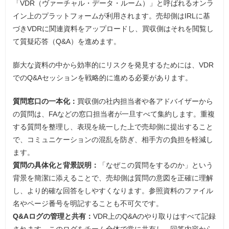
「VDR（ヴァーチャル・データ・ルーム）」と呼ばれるオンラ
イン上のプラットフォームが利用されます。売却側はIRLに基
づきVDRに関連資料をアップロードし、買収側はそれを閲覧し
て質疑応答（Q&A）を進めます。
膨大な資料の中から効率的にリスクを発見するためには、VDR
でのQ&Aセッションを戦略的に進める必要があります。
質問窓口の一本化：
買収側の社内担当者や各アドバイザーから
の質問は、FAなどの窓口担当者が一旦すべて集約します。重複
する質問を整理し、表現を統一した上で売却側に提出すること
で、コミュニケーションの混乱を防ぎ、相手方の負担を軽減し
ます。
質問の具体化と背景説明：
「なぜこの質問をするのか」という
背景を簡潔に添えることで、売却側は質問の意図を正確に理解
し、より的確な回答をしやすくなります。参照資料のファイル
名やページ番号を明記することも不可欠です。
Q&Aログの管理と共有：
VDR上のQ&Aのやり取りはすべて記録
されます。このログをチーム全体で常に共有し、回答内容から