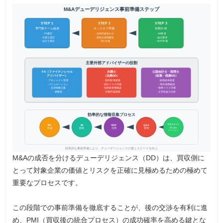
M&Aデューデリジェンス事前準備ステップ
STEP 1
STEP 2
STEP 3
専門家チーム組成
初期分析
キックオフ準備
・FA選定
・全体目線合わせ
・IM精査
・弁護士選定
・役割分担明確化
・論点整理
・会計士選定
・IRL作成
・VDR準備
主要外部アドバイザーの役割
FA（ファイナンシャル
弁護士
公認会計士・税理士
アドバイザー）
（法務DD）
（財務・税務DD）
・プロジェクト管理
・契約関係精査
・財務諸表精査
・訴訟リスク評価
・簿外債務確認
・バリュエーション
・交渉戦略立案
・知的財産権確認
・税務リスク評価
・調整役
・労務問題調査
・正常収益力分析
効率的な情報収集プロセス
マネジメント
IRL
IM
VDR
Q&A
プレゼン
作成
精査
活用
管理
テーション
効率的な事前準備により、デューデリジェンスの質とスピードを向上
M&Aの成否を分けるデューデリジェンス（DD）は、買収側に
とって対象企業の価値とリスクを正確に見極めるための極めて
重要なプロセスです。
この段階での事前準備を徹底することが、後の交渉を有利に進
め、PMI（買収後の統合プロセス）の成功確率を高める鍵とな