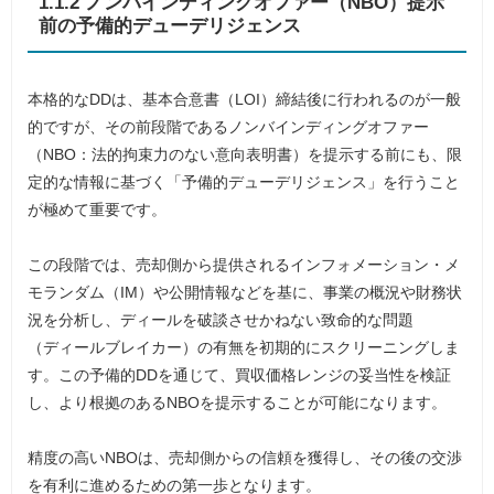
1.1.2 ノンバインディングオファー（NBO）提示
前の予備的デューデリジェンス
本格的なDDは、基本合意書（LOI）締結後に行われるのが一般
的ですが、その前段階であるノンバインディングオファー
（NBO：法的拘束力のない意向表明書）を提示する前にも、限
定的な情報に基づく「予備的デューデリジェンス」を行うこと
が極めて重要です。
この段階では、売却側から提供されるインフォメーション・メ
モランダム（IM）や公開情報などを基に、事業の概況や財務状
況を分析し、ディールを破談させかねない致命的な問題
（ディールブレイカー）の有無を初期的にスクリーニングしま
す。この予備的DDを通じて、買収価格レンジの妥当性を検証
し、より根拠のあるNBOを提示することが可能になります。
精度の高いNBOは、売却側からの信頼を獲得し、その後の交渉
を有利に進めるための第一歩となります。