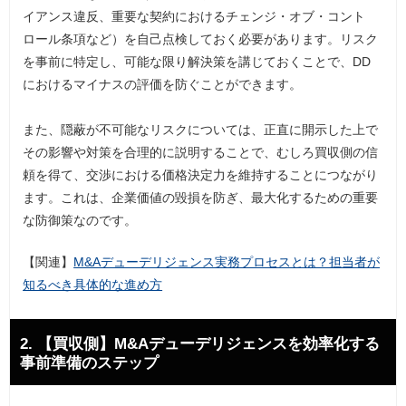
イアンス違反、重要な契約におけるチェンジ・オブ・コント
ロール条項など）を自己点検しておく必要があります。リスク
を事前に特定し、可能な限り解決策を講じておくことで、DD
におけるマイナスの評価を防ぐことができます。
また、隠蔽が不可能なリスクについては、正直に開示した上で
その影響や対策を合理的に説明することで、むしろ買収側の信
頼を得て、交渉における価格決定力を維持することにつながり
ます。これは、企業価値の毀損を防ぎ、最大化するための重要
な防御策なのです。
【関連】
M&Aデューデリジェンス実務プロセスとは？担当者が
知るべき具体的な進め方
2. 【買収側】M&Aデューデリジェンスを効率化する
事前準備のステップ