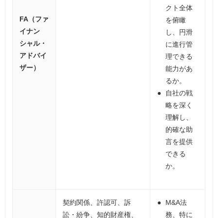
クト全体
FA（ファ
を俯瞰
イナン
し、円滑
シャル・
に進行管
アドバイ
理できる
ザー）
能力があ
るか。
自社の戦
略を深く
理解し、
的確な助
言を提供
できる
か。
契約関係、許認可、訴
M&A法
訟・紛争、知的財産権、
務、特に