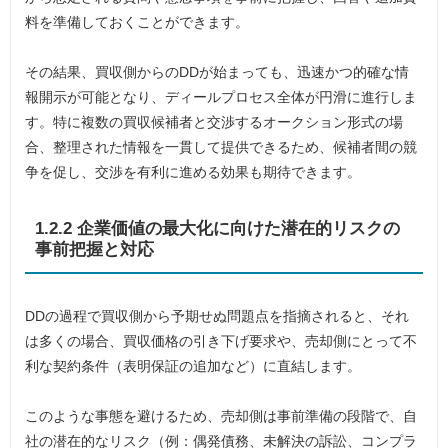
料を準備しておくことができます。
その結果、買収側からのDDが始まっても、迅速かつ的確な情
報開示が可能となり、ディールプロセス全体が円滑に進行しま
す。特に複数の買収候補者と交渉するオークション形式の場
合、整理された情報を一貫して提供できるため、候補者間の競
争を促し、交渉を有利に進める効果も期待できます。
1.2.2 企業価値の最大化に向けた潜在的リスクの
事前把握と対応
DDの過程で買収側から予期せぬ問題点を指摘されると、それ
は多くの場合、買収価格の引き下げ要求や、売却側にとって不
利な契約条件（表明保証の追加など）に直結します。
このような事態を避けるため、売却側は事前準備の段階で、自
社の潜在的なリスク（例：偶発債務、未解決の訴訟、コンプラ