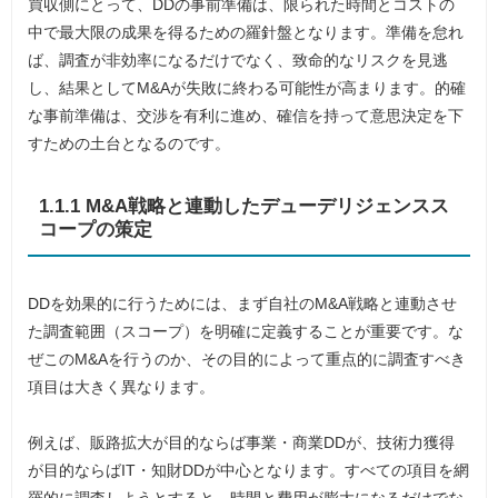
買収側にとって、DDの事前準備は、限られた時間とコストの
中で最大限の成果を得るための羅針盤となります。準備を怠れ
ば、調査が非効率になるだけでなく、致命的なリスクを見逃
し、結果としてM&Aが失敗に終わる可能性が高まります。的確
な事前準備は、交渉を有利に進め、確信を持って意思決定を下
すための土台となるのです。
1.1.1 M&A戦略と連動したデューデリジェンスス
コープの策定
DDを効果的に行うためには、まず自社のM&A戦略と連動させ
た調査範囲（スコープ）を明確に定義することが重要です。な
ぜこのM&Aを行うのか、その目的によって重点的に調査すべき
項目は大きく異なります。
例えば、販路拡大が目的ならば事業・商業DDが、技術力獲得
が目的ならばIT・知財DDが中心となります。すべての項目を網