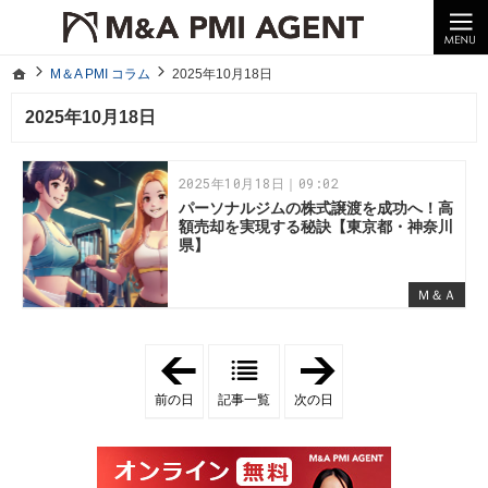
10年以上の経験。企業の経営統合や売却はM＆A PMI AGENTへ。
M＆A PMI コラム｜M＆A・PMI・事業承継のポイントや成功事例をわかりやすくご紹介
ホーム
M＆A PMI コラム
2025年10月18日
ホーム
M＆A PMI コラム
2025年10月18日
2025年10月18日
2025年10月18日｜09:02
パーソナルジムの株式譲渡を成功へ！高
額売却を実現する秘訣【東京都・神奈川
県】
Ｍ＆Ａ
「
「
2
2
0
0
前の日
記事一覧
次の日
2
2
5
5
年
年
1
1
0
0
月
月