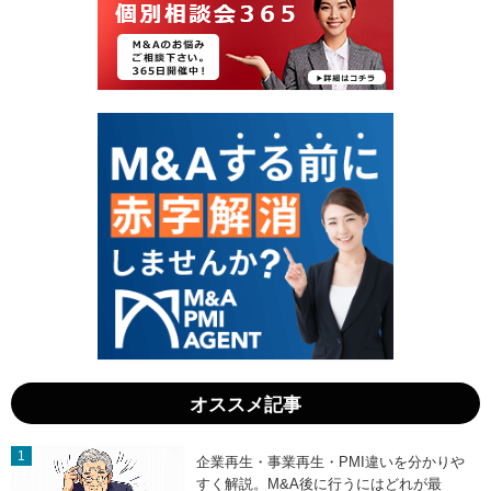
1
1
7
9
日
日
」
」
オススメ記事
企業再生・事業再生・PMI違いを分かりや
すく解説。M&A後に行うにはどれが最