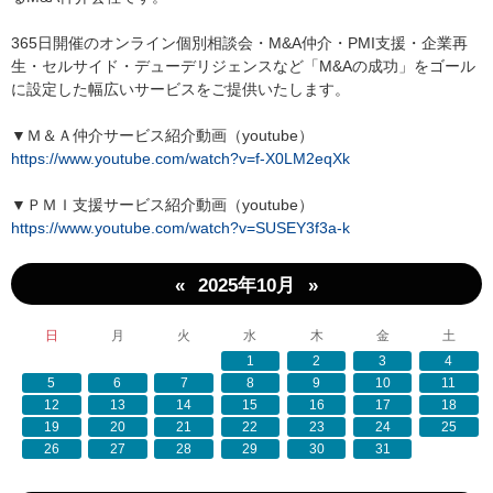
365日開催のオンライン個別相談会・M&A仲介・PMI支援・企業再
生・セルサイド・デューデリジェンスなど「M&Aの成功」をゴール
に設定した幅広いサービスをご提供いたします。
▼Ｍ＆Ａ仲介サービス紹介動画（youtube）
https://www.youtube.com/watch?v=f-X0LM2eqXk
▼ＰＭＩ支援サービス紹介動画（youtube）
https://www.youtube.com/watch?v=SUSEY3f3a-k
«
»
2025年10月
日
月
火
水
木
金
土
1
2
3
4
5
6
7
8
9
10
11
12
13
14
15
16
17
18
19
20
21
22
23
24
25
26
27
28
29
30
31