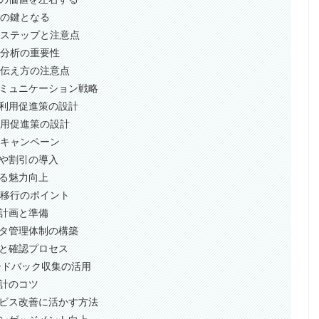
化の鍵となる
のステップと注意点
細な分析の重要性
グと伝え方の注意点
コミュニケーション戦略
続利用促進策の設計
利用促進策の設計
典とキャンペーン
ムや割引の導入
よる魅力向上
タ移行のポイント
の計画と準備
ータ管理体制の構築
新と確認プロセス
ィードバック収集の活用
設計のコツ
ービス改善に活かす方法