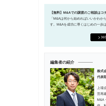
【無料】M&Aでの譲渡のご相談はコ
「M&Aは何から始めればいいかわか
す。M&Aを成功に導くはじめの一歩
3
編集者の紹介
株式会
代表
上場
営再
M&A
倍、