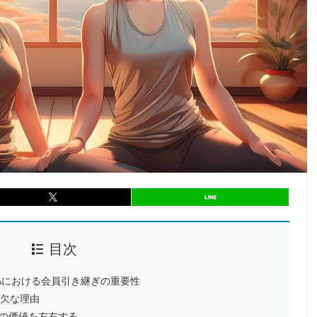
entry917
シェア
entry917
シェア
目次
&Aにおける会員引き継ぎの重要性
可欠な理由
オの価値を左右する