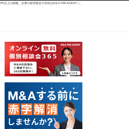
10年以上の経験。企業の経営統合や売却はM＆A PMI AGENTへ。
マシ
ンピ
ラテ
ィス
スタ
ジオ
の