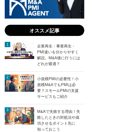
M&A
で会
員を
上手
に引
オススメ記事
き継
ぐ方
法
企業再生・事業再生・
PMI違いを分かりやすく
解説。M&A後に行うには
どれが最適？
小規模PMIの必要性！小
entry917
LINEで送る
規模M&AでもPMIは必
要？スモールPMIの支援
サービスもご紹介
M&Aで失敗する理由！失
敗したときの対処法や成
功させるポイント先に
知っておこう