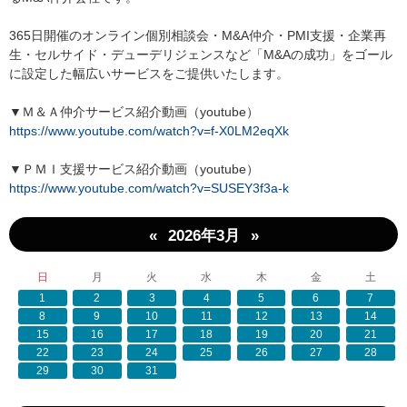
365日開催のオンライン個別相談会・M&A仲介・PMI支援・企業再
生・セルサイド・デューデリジェンスなど「M&Aの成功」をゴール
に設定した幅広いサービスをご提供いたします。
▼Ｍ＆Ａ仲介サービス紹介動画（youtube）
https://www.youtube.com/watch?v=f-X0LM2eqXk
▼ＰＭＩ支援サービス紹介動画（youtube）
https://www.youtube.com/watch?v=SUSEY3f3a-k
«
»
2026年3月
日
月
火
水
木
金
土
1
2
3
4
5
6
7
8
9
10
11
12
13
14
15
16
17
18
19
20
21
22
23
24
25
26
27
28
29
30
31