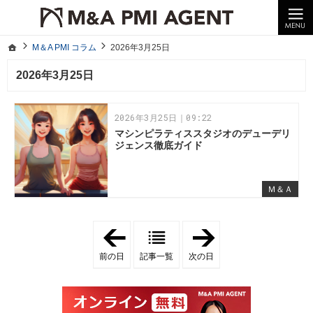
10年以上の経験。企業の経営統合や売却はM＆A PMI AGENTへ。
M＆A PMI コラム｜M＆A・PMI・事業承継のポイントや成功事例をわかりやすくご紹介
ホーム
M＆A PMI コラム
2026年3月25日
ホーム
M＆A PMI コラム
2026年3月25日
2026年3月25日
2026年3月25日｜09:22
マシンピラティススタジオのデューデリ
ジェンス徹底ガイド
Ｍ＆Ａ
「
「
2
2
0
0
前の日
記事一覧
次の日
2
2
6
6
年
年
3
3
月
月
2
2