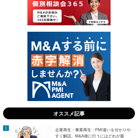
4
6
日
日
」
」
オススメ記事
企業再生・事業再生・PMI違いを分かりや
すく解説。M&A後に行うにはどれが最