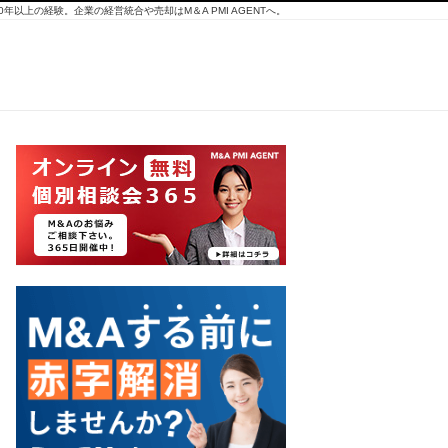
10年以上の経験。企業の経営統合や売却はM＆A PMI AGENTへ。