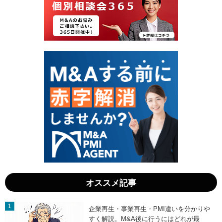
1
3
日
日
」
」
オススメ記事
企業再生・事業再生・PMI違いを分かりや
すく解説。M&A後に行うにはどれが最