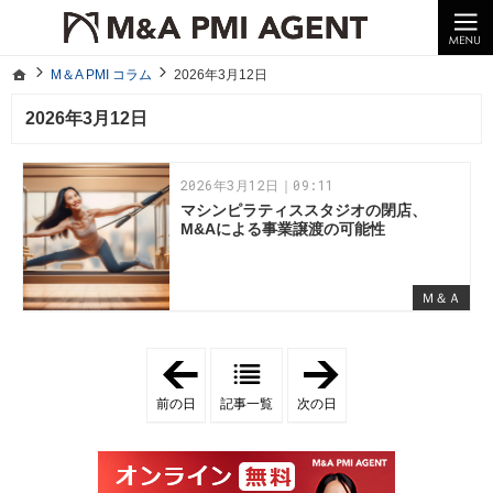
10年以上の経験。企業の経営統合や売却はM＆A PMI AGENTへ。
M＆A PMI コラム｜M＆A・PMI・事業承継のポイントや成功事例をわかりやすくご紹介
ホーム
M＆A PMI コラム
2026年3月12日
ホーム
M＆A PMI コラム
2026年3月12日
2026年3月12日
2026年3月12日｜09:11
マシンピラティススタジオの閉店、
M&Aによる事業譲渡の可能性
Ｍ＆Ａ
「
「
2
2
0
0
前の日
記事一覧
次の日
2
2
6
6
年
年
3
3
月
月
1
1