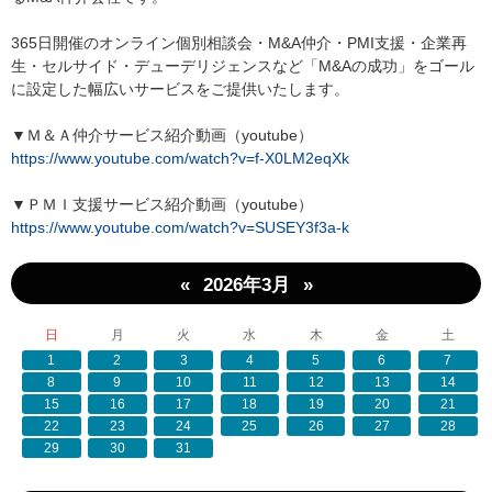
365日開催のオンライン個別相談会・M&A仲介・PMI支援・企業再
生・セルサイド・デューデリジェンスなど「M&Aの成功」をゴール
に設定した幅広いサービスをご提供いたします。
▼Ｍ＆Ａ仲介サービス紹介動画（youtube）
https://www.youtube.com/watch?v=f-X0LM2eqXk
▼ＰＭＩ支援サービス紹介動画（youtube）
https://www.youtube.com/watch?v=SUSEY3f3a-k
«
»
2026年3月
日
月
火
水
木
金
土
1
2
3
4
5
6
7
8
9
10
11
12
13
14
15
16
17
18
19
20
21
22
23
24
25
26
27
28
29
30
31