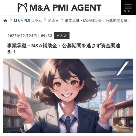
10年以上の経験。企業の経営統合や売却はM＆A PMI AGENTへ。
M＆A PMI コラム｜M＆A・PMI・事業承継のポイントや成功事例をわかりやすくご紹介
ホーム
M＆A PMI コラム
Ｍ＆Ａ
事業承継・M&A補助金：公募期間を逃さず資金調達を！
ホーム
M＆A PMI コラム
Ｍ＆Ａ
事業承継・M&A補助金：公募期間を逃さず資金調達を！
2025年12月24日｜09:33
Ｍ＆Ａ
事業承継・M&A補助金：公募期間を逃さず資金調達
を！