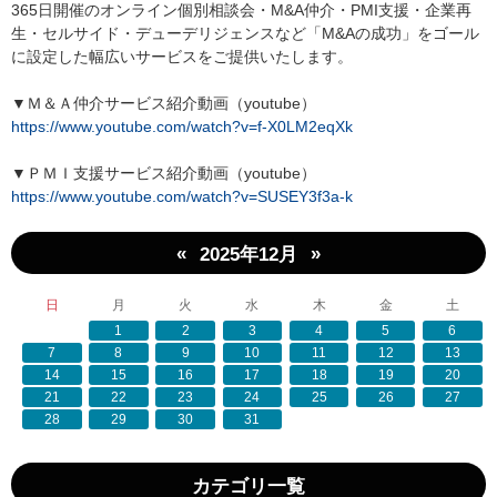
365日開催のオンライン個別相談会・M&A仲介・PMI支援・企業再
生・セルサイド・デューデリジェンスなど「M&Aの成功」をゴール
に設定した幅広いサービスをご提供いたします。
▼Ｍ＆Ａ仲介サービス紹介動画（youtube）
https://www.youtube.com/watch?v=f-X0LM2eqXk
▼ＰＭＩ支援サービス紹介動画（youtube）
https://www.youtube.com/watch?v=SUSEY3f3a-k
«
»
2025年12月
日
月
火
水
木
金
土
1
2
3
4
5
6
7
8
9
10
11
12
13
14
15
16
17
18
19
20
21
22
23
24
25
26
27
28
29
30
31
カテゴリ一覧