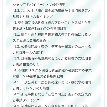
シャルアドバイザー）との委託契約
2.3. スポット活用か完全成功報酬か？専門家選定と
見積もり取得のタイミング
3. 交付決定後のPMI（統合プロセス）を見据えた事
業承継・M&A補助金の公募期間対策
3.1. 統合計画と補助事業期間の整合性確保によるシ
ステム統合費用の最適化
3.2. 公募期間終了後の「事前着手届出」の活用可否
と発注ルールの厳守
3.3. 設備投資や店舗統廃合にかかる経費の支払期限
と実績報告のリミット
4. 不採択リスクを回避し資金調達を確実にする事業
承継・M&A補助金の公募期間戦略
4.1. 一次公募と二次公募の違いとは？採択率の傾向
と再チャレンジの可能性
4.2. 加点事由となる「経営力向上計画」の認定取得
と申請タイミング
4.3. 補助金に依存しない資金調達（LBOローン等）