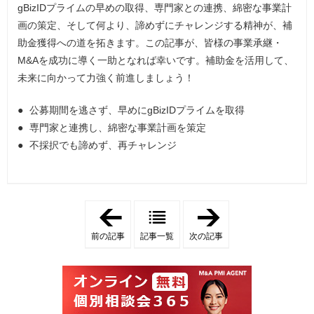
gBizIDプライムの早めの取得、専門家との連携、綿密な事業計
画の策定、そして何より、諦めずにチャレンジする精神が、補
助金獲得への道を拓きます。この記事が、皆様の事業承継・
M&Aを成功に導く一助となれば幸いです。補助金を活用して、
未来に向かって力強く前進しましょう！
公募期間を逃さず、早めにgBizIDプライムを取得
専門家と連携し、綿密な事業計画を策定
不採択でも諦めず、再チャレンジ
「
「
事
事
業
業
前の記事
記事一覧
次の記事
承
承
継
継
・
・
M
M
&
&
A
A
補
補
助
助