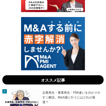
金
金
：
で
経
デ
営
ュ
資
ー
源
デ
集
リ
約
ジ
化
ェ
で
ン
未
ス
来
の
を
徹
拓
底
く
活
！
用
」
ガ
イ
ド
」
オススメ記事
企業再生・事業再生・PMI違いを分かりや
すく解説。M&A後に行うにはどれが最
適？