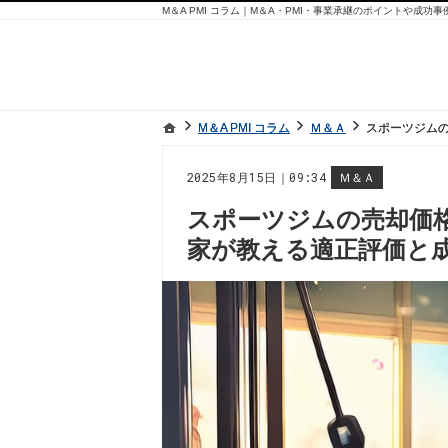
M＆A PMI コラム｜M＆A・PMI・事業承継のポイントや成功
ホーム
ホーム
M＆A PMI コラム
M＆A PMI コラム
Ｍ＆Ａ
Ｍ＆Ａ
スポーツジム
スポーツジム
2025年8月15日｜09:34
Ｍ＆Ａ
スポーツジムの売却価
家が教える適正評価と