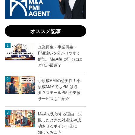
化す
る算
定ガ
イ
ド：
オススメ記事
M&A
専門
家が
企業再生・事業再生・
教え
PMI違いを分かりやすく
る適
解説。M&A後に行うには
正評
どれが最適？
価と
成功
小規模PMIの必要性！小
entry693
LINEで送る
の秘
規模M&AでもPMIは必
訣
要？スモールPMIの支援
サービスもご紹介
M&Aで失敗する理由！失
敗したときの対処法や成
功させるポイント先に
知っておこう