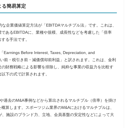
による簡易算定
的な企業価値算定方法が「EBITDAマルチプル法」です。これは、
であるEBITDAに、業種や規模、成長性などを考慮した「倍率
出する手法です。
Before Interest, Taxes, Depreciation, and
は「利払い前・税引き前・減価償却前利益」と訳されます。これは、金利
社の財務戦略による影響を排除し、純粋な事業の収益力を比較す
は以下の式で計算されます。
株価や過去のM&A事例などから算出されるマルチプル（倍率）を掛け
概算します。スポーツジム業界のM&Aにおけるマルチプルは、
が、施設のブランド力、立地、会員基盤の安定性などによって大