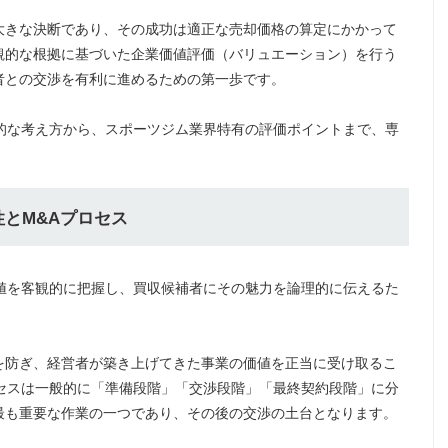
大きな決断であり、その成功は適正な売却価格の算定にかかって
観的な根拠に基づいた企業価値評価（バリュエーション）を行う
者との交渉を有利に進めるための第一歩です。
的な考え方から、スポーツジム業界特有の評価ポイントまで、専
性とM&Aプロセス
値を客観的に把握し、買収候補者にその魅力を論理的に伝えるた
を防ぎ、経営者が築き上げてきた事業の価値を正当に受け取るこ
セスは一般的に「準備段階」「交渉段階」「最終契約段階」に分
最も重要な作業の一つであり、その後の交渉の土台となります。