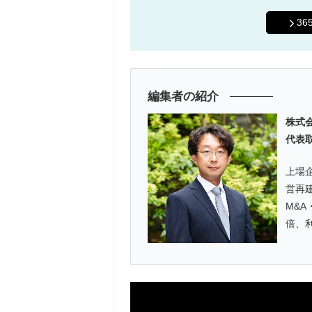
3
編集者の紹介
株式会
代表
上場
営再
M&A
倍、