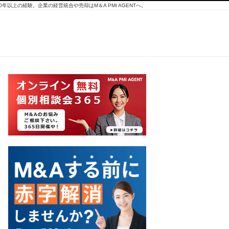
10年以上の経験。企業の経営統合や売却はM＆A PMI AGENTへ。
スポ
ーツ
ジム
の売
却価
格を
最大