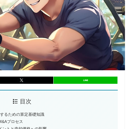
entry693
シェア
entry693
シェア
目次
化するための算定基礎知識
M&Aプロセス
ポイントと売却価格への影響