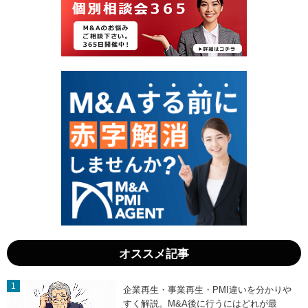
6
8
日
日
」
」
オススメ記事
企業再生・事業再生・PMI違いを分かりや
すく解説。M&A後に行うにはどれが最