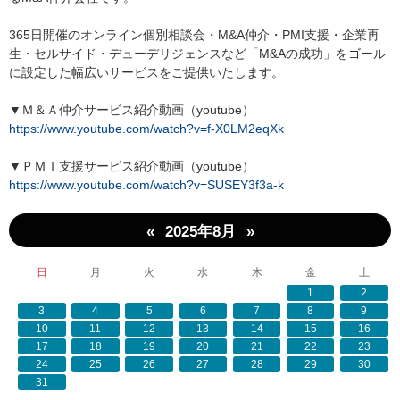
365日開催のオンライン個別相談会・M&A仲介・PMI支援・企業再
生・セルサイド・デューデリジェンスなど「M&Aの成功」をゴール
に設定した幅広いサービスをご提供いたします。
▼Ｍ＆Ａ仲介サービス紹介動画（youtube）
https://www.youtube.com/watch?v=f-X0LM2eqXk
▼ＰＭＩ支援サービス紹介動画（youtube）
https://www.youtube.com/watch?v=SUSEY3f3a-k
«
»
2025年8月
日
月
火
水
木
金
土
1
2
3
4
5
6
7
8
9
10
11
12
13
14
15
16
17
18
19
20
21
22
23
24
25
26
27
28
29
30
31