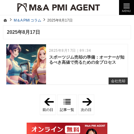
10年以上の経験。企業の経営統合や売却はM＆A PMI AGENTへ。
M＆A PMI コラム｜M＆A・PMI・事業承継のポイントや成功事例をわかりやすくご紹介
ホーム
M＆A PMI コラム
2025年8月17日
ホーム
M＆A PMI コラム
2025年8月17日
2025年8月17日
2025年8月17日｜09:34
スポーツジム売却の準備：オーナーが知
るべき高値で売るための全プロセス
会社売却
「
「
2
2
0
0
前の日
記事一覧
次の日
2
2
5
5
年
年
8
8
月
月
1
1