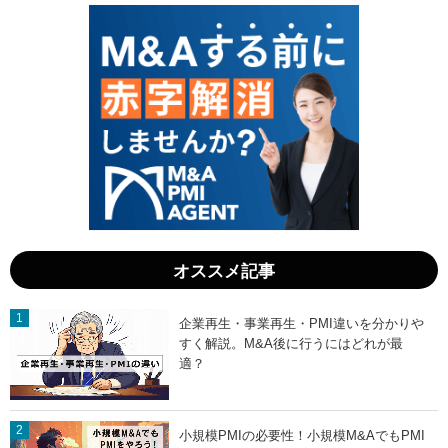
ら
法
M
：
&
M
A
&
成
A
功
事
ま
例
で
と
」
売
却
相
場
」
オススメ記事
企業再生・事業再生・PMI違いを分かりや
すく解説。M&A後に行うにはどれが最
適？
小規模PMIの必要性！小規模M&AでもPMI