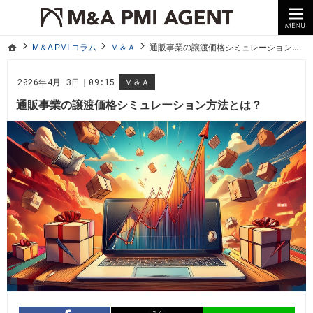
10年以上の経験。企業の経営統合や売却はM＆A PMI AGENTへ。
M＆A PMI コラム｜M＆A・PMI・事業承継のポイントや成功事例をわかりやすくご紹介
ホーム
M＆A PMI コラム
Ｍ＆Ａ
通販事業の譲渡価格シミュレーション方法とは？
ホーム
M＆A PMI コラム
Ｍ＆Ａ
通販事業の譲渡価格シミュレーション方法とは？
2026年4月 3日｜09:15
Ｍ＆Ａ
通販事業の譲渡価格シミュレーション方法とは？