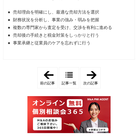
売却理由を明確にし、最適な売却方法を選択
財務状況を分析し、事業の強み・弱みを把握
複数の専門家から査定を受け、交渉を有利に進める
売却後の手続きと税金対策をしっかりと行う
事業承継と従業員のケアを忘れずに行う
「
「
通
越
販
境
前の記事
記事一覧
次の記事
事
E
業
C
の
の
売
売
却
却
時
を
の
成
査
功
定
さ
方
せ
法
る
か
方