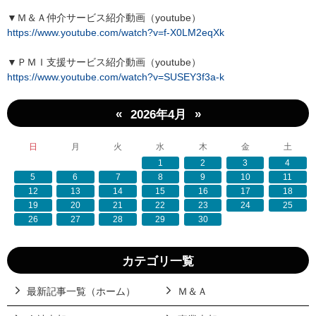
▼Ｍ＆Ａ仲介サービス紹介動画（youtube）
https://www.youtube.com/watch?v=f-X0LM2eqXk
▼ＰＭＩ支援サービス紹介動画（youtube）
https://www.youtube.com/watch?v=SUSEY3f3a-k
«
»
2026年4月
日
月
火
水
木
金
土
1
2
3
4
5
6
7
8
9
10
11
12
13
14
15
16
17
18
19
20
21
22
23
24
25
26
27
28
29
30
カテゴリ一覧
最新記事一覧（ホーム）
Ｍ＆Ａ