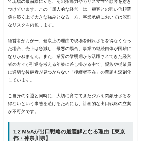
て現場の最前線に立ち、その指導力やカリスマ性で顧客を惹き
つけています。この「属人的な経営」は、顧客との強い信頼関
係を築く上で大きな強みとなる一方、事業承継においては深刻
なリスクを内包します。
経営者が万が一、健康上の理由で現場を離れざるを得なくなっ
た場合、売上は急減し、最悪の場合、事業の継続自体が困難に
なりかねません。また、業界の黎明期から活躍されてきた経営
者の方々が引退を考える年齢に差し掛かる中で、親族や従業員
に適切な後継者が見つからない「後継者不在」の問題も深刻化
しています。
ご自身の引退と同時に、大切に育ててきたジムを閉鎖せざるを
得ないという事態を避けるためにも、計画的な出口戦略の立案
が不可欠です。
1.2 M&Aが出口戦略の最適解となる理由【東京
都・神奈川県】