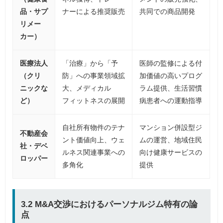
品・サプ
ナーによる推奨販売
共同での商品開発
リメー
カー）
医療法人
「治療」から「予
医師の監修による付
（クリ
防」への事業領域拡
加価値の高いプログ
ニックな
大、メディカル
ラム提供、生活習慣
ど）
フィットネスの展開
病患者への運動指導
自社所有物件のテナ
マンション併設型ジ
不動産会
ント価値向上、ウェ
ムの運営、地域住民
社・デベ
ルネス関連事業への
向け健康サービスの
ロッパー
多角化
提供
3.2 M&A交渉におけるパーソナルジム特有の論
点