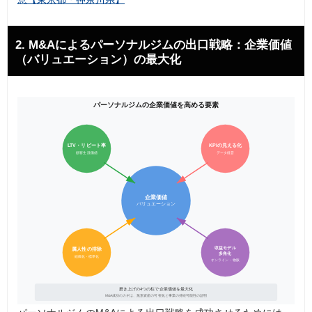
2. M&Aによるパーソナルジムの出口戦略：企業価値
（バリュエーション）の最大化
パーソナルジムの企業価値を高める要素
LTV・リピート率
KPIの見える化
顧客生涯価値
データ経営
企業価値
バリュエーション
収益モデル
属人性の排除
多角化
組織化・標準化
オンライン・物販
磨き上げの4つの柱で企業価値を最大化
M&A成功のカギは、無形資産の可視化と事業の持続可能性の証明