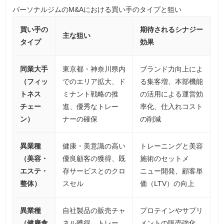
パーソナルジムのM&Aにおける買い手のタイプと狙い
買い手の
期待されるシナジー
主な狙い
タイプ
効果
同業大手
東京都・神奈川県内
ブランド力向上によ
（フィッ
でのエリア拡大、ド
る集客増、本部機能
トネス
ミナント戦略の推
の活用による運営効
チェー
進、優秀なトレー
率化、仕入れコスト
ン）
ナーの確保
の削減
異業種
健康・美意識の高い
トレーニングと美容
（美容・
優良顧客の獲得、既
施術のセットメ
エステ・
存サービスとのクロ
ニュー開発、顧客単
整体）
スセル
価（LTV）の向上
異業種
自社製品の販売チャ
プロテインやサプリ
（健康食
ネル獲得、トレー
メントの販売強化、