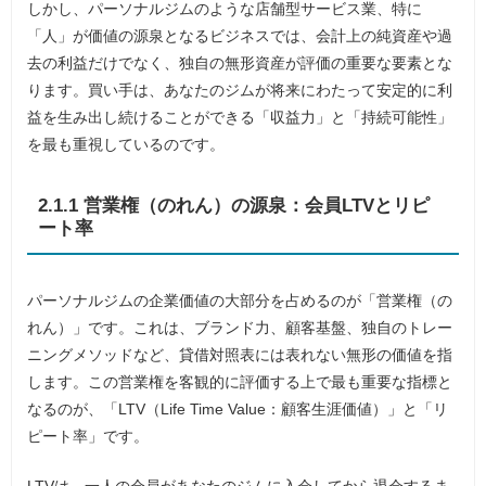
しかし、パーソナルジムのような店舗型サービス業、特に
「人」が価値の源泉となるビジネスでは、会計上の純資産や過
去の利益だけでなく、独自の無形資産が評価の重要な要素とな
ります。買い手は、あなたのジムが将来にわたって安定的に利
益を生み出し続けることができる「収益力」と「持続可能性」
を最も重視しているのです。
2.1.1 営業権（のれん）の源泉：会員LTVとリピ
ート率
パーソナルジムの企業価値の大部分を占めるのが「営業権（の
れん）」です。これは、ブランド力、顧客基盤、独自のトレー
ニングメソッドなど、貸借対照表には表れない無形の価値を指
します。この営業権を客観的に評価する上で最も重要な指標と
なるのが、「LTV（Life Time Value：顧客生涯価値）」と「リ
ピート率」です。