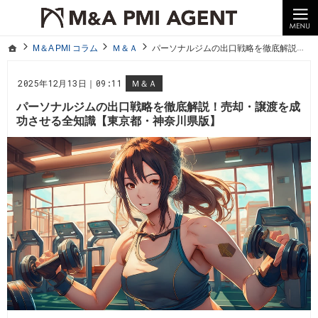
10年以上の経験。企業の経営統合や売却はM＆A PMI AGENTへ。
M＆A PMI コラム｜M＆A・PMI・事業承継のポイントや成功事例をわかりやすくご紹介
ホーム
M＆A PMI コラム
Ｍ＆Ａ
パーソナルジムの出口戦略を徹底解説！売却・譲渡を成功させる全知識【東京都・神奈川県版】
ホーム
M＆A PMI コラム
Ｍ＆Ａ
パーソナルジムの出口戦略を徹底解説！売却・譲渡を成功させる全知識【東京都・神奈川県版】
2025年12月13日｜09:11
Ｍ＆Ａ
パーソナルジムの出口戦略を徹底解説！売却・譲渡を成
功させる全知識【東京都・神奈川県版】