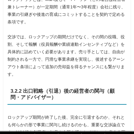
兼トレーナー）が一定期間（通常1年〜3年程度）会社に残り、
事業の引継ぎや後進の育成にコミットすることを契約で定める
条項です。
交渉では、ロックアップの期間だけでなく、その間の役職、役
割、そして報酬（役員報酬や業績連動インセンティブなど）を
具体的に詰めていく必要があります。売り手としては、自由が
制約される一方で、円滑な事業承継を実現し、後述するアーン
アウト条項によって追加の売却益を得るチャンスにも繋がりま
す。
3.2.2 出口戦略（引退）後の経営者の関与（顧
問・アドバイザー）
ロックアップ期間が終了した後、完全に引退するのか、それと
も何らかの形で事業に関与し続けるのかも、重要な交渉論点で
す。M&A後も創業者の知見や人脈を活かしてほしいと考える買
「
「