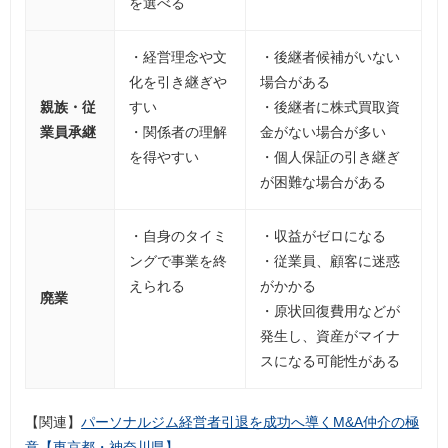
を選べる
・経営理念や文
・後継者候補がいない
化を引き継ぎや
場合がある
親族・従
すい
・後継者に株式買取資
業員承継
・関係者の理解
金がない場合が多い
を得やすい
・個人保証の引き継ぎ
が困難な場合がある
・自身のタイミ
・収益がゼロになる
ングで事業を終
・従業員、顧客に迷惑
えられる
がかかる
廃業
・原状回復費用などが
発生し、資産がマイナ
スになる可能性がある
【関連】
パーソナルジム経営者引退を成功へ導くM&A仲介の極
意【東京都・神奈川県】