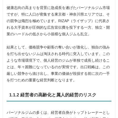
健康志向の高まりを背景に急成長を遂げたパーソナルジム市場
ですが、特に人口が密集する東京都・神奈川県エリアでは、そ
の競争は熾烈を極めています。RIZAP（ライザップ）に代表さ
れる大手資本が圧倒的な広告宣伝費を投下する一方、独立・開
業のハードルの低さから小規模な個人ジムも乱立。
結果として、価格競争や顧客の奪い合いが激化し、独自の強み
を打ち出せないジムは淘汰される時代に突入しています。この
ような市場環境下で、個人経営のジムが単独で成長し続けるこ
とは、年々困難になっているのが実情です。出口戦略は、この
厳しい競争から抜け出し、事業の価値が毀損する前に次の一手
を打つための重要な経営判断となります。
1.1.2 経営者の高齢化と属人的経営のリスク
パーソナルジムの多くは、経営者自身がトップトレーナーとし