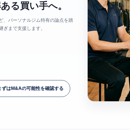
解ある買い手へ。
ど、パーソナルジム特有の論点を踏
継ぎまで支援します。
まずはM&Aの可能性を確認する