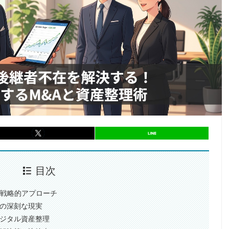
entry949
シェア
entry949
シェア
目次
る戦略的アプローチ
在の深刻な現実
デジタル資産整理