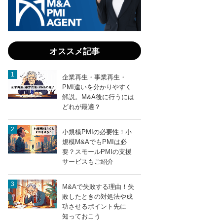
る！
廃業
を回
避す
る
オススメ記事
M&A
と資
産整
企業再生・事業再生・
理術
PMI違いを分かりやすく
解説。M&A後に行うには
どれが最適？
entry949
LINEで送る
小規模PMIの必要性！小
規模M&AでもPMIは必
要？スモールPMIの支援
サービスもご紹介
M&Aで失敗する理由！失
敗したときの対処法や成
功させるポイント先に
知っておこう