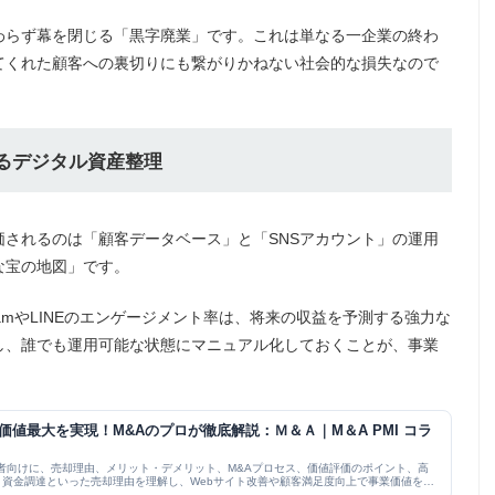
わらず幕を閉じる「黒字廃業」です。これは単なる一企業の終わ
てくれた顧客への裏切りにも繋がりかねない社会的な損失なので
するデジタル資産整理
されるのは「顧客データベース」と「SNSアカウント」の運用
な宝の地図」です。
ramやLINEのエンゲージメント率は、将来の収益を予測する強力な
し、誰でも運用可能な状態にマニュアル化しておくことが、事業
価値最大を実現！M&Aのプロが徹底解説：Ｍ＆Ａ｜M＆A PMI コラ
営者向けに、売却理由、メリット・デメリット、M&Aプロセス、価値評価のポイント、高
資金調達といった売却理由を理解し、Webサイト改善や顧客満足度向上で事業価値を高