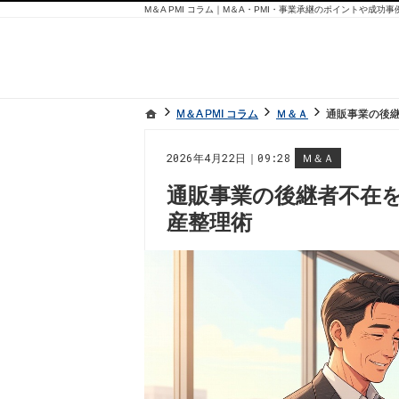
M＆A PMI コラム｜M＆A・PMI・事業承継のポイントや成功
ホーム
ホーム
M＆A PMI コラム
M＆A PMI コラム
Ｍ＆Ａ
Ｍ＆Ａ
通販事業の後継
通販事業の後継
2026年4月22日｜09:28
Ｍ＆Ａ
通販事業の後継者不在を
産整理術