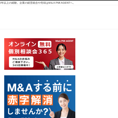
10年以上の経験。企業の経営統合や売却はM＆A PMI AGENTへ。
通販
事業
の後
継者
不在
を解
決す