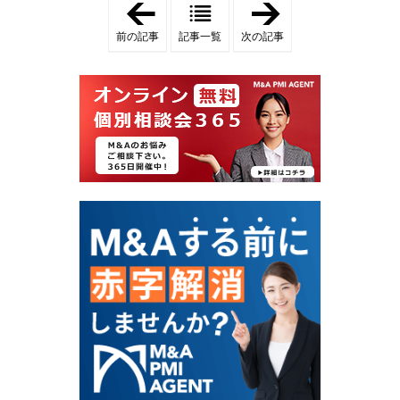
マ
マ
シ
シ
前の記事
記事一覧
次の記事
ン
ン
ピ
ピ
ラ
ラ
テ
テ
ィ
ィ
ス
ス
ス
ス
タ
タ
ジ
ジ
オ
オ
の
の
企
事
業
業
価
譲
値
渡
向
に
上
お
戦
け
略
る
と
「
は
の
？
れ
」
ん
代
」
と
は