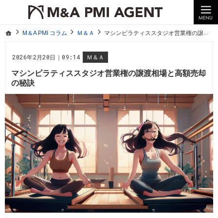
10年以上の経験。企業の経営統合や売却はM＆A PMI AGENTへ。
M＆A PMI コラム｜M＆A・PMI・事業承継のポイントや成功事例をわかりやすくご紹介
ホーム
M＆A PMI コラム
Ｍ＆Ａ
マシンピラティススタジオ営業権の譲渡相場と高額売却の秘訣
ホーム
M＆A PMI コラム
Ｍ＆Ａ
マシンピラティススタジオ営業権の譲渡相場と高額売却の秘訣
2026年2月20日｜09:14
Ｍ＆Ａ
マシンピラティススタジオ営業権の譲渡相場と高額売却
の秘訣