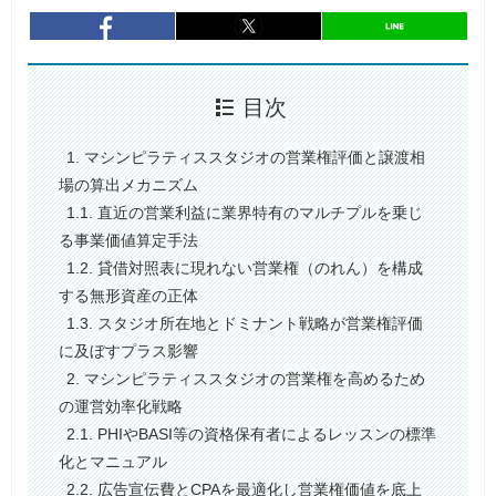
entry887
シェア
entry887
シェア
目次
1. マシンピラティススタジオの営業権評価と譲渡相
場の算出メカニズム
1.1. 直近の営業利益に業界特有のマルチプルを乗じ
る事業価値算定手法
1.2. 貸借対照表に現れない営業権（のれん）を構成
する無形資産の正体
1.3. スタジオ所在地とドミナント戦略が営業権評価
に及ぼすプラス影響
2. マシンピラティススタジオの営業権を高めるため
の運営効率化戦略
2.1. PHIやBASI等の資格保有者によるレッスンの標準
化とマニュアル
2.2. 広告宣伝費とCPAを最適化し営業権価値を底上