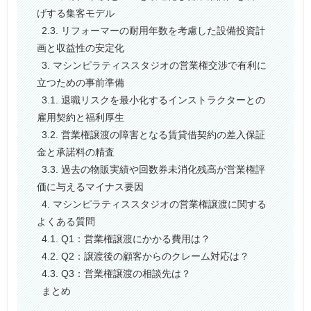
げする集客モデル
2.3. リフォーマーの耐用年数を考慮した設備投資計
画と収益性の安定化
3. マシンピラティススタジオの営業権交渉で有利に
立つための事前準備
3.1. 退職リスクを最小化するインストラクターとの
雇用契約と福利厚生
3.2. 営業権譲渡の障害となる賃貸借契約の差入保証
金と承諾料の精査
3.3. 過去の物販実績や回数券未消化残高が営業権評
価に与えるマイナス要因
4. マシンピラティススタジオの営業権譲渡に関する
よくある質問
4.1. Q1：営業権譲渡にかかる費用は？
4.2. Q2：譲渡後の顧客からのクレーム対応は？
4.3. Q3：営業権譲渡の相談先は？
まとめ