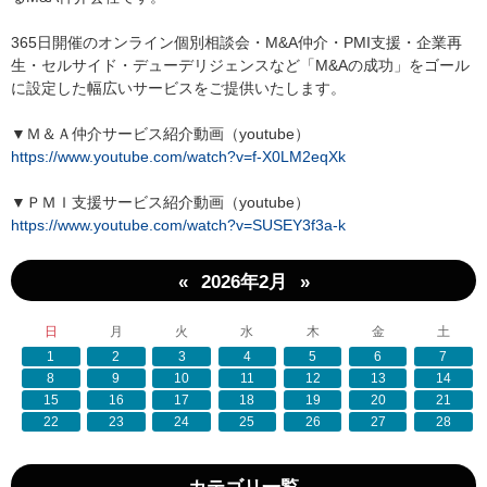
365日開催のオンライン個別相談会・M&A仲介・PMI支援・企業再
生・セルサイド・デューデリジェンスなど「M&Aの成功」をゴール
に設定した幅広いサービスをご提供いたします。
▼Ｍ＆Ａ仲介サービス紹介動画（youtube）
https://www.youtube.com/watch?v=f-X0LM2eqXk
▼ＰＭＩ支援サービス紹介動画（youtube）
https://www.youtube.com/watch?v=SUSEY3f3a-k
«
»
2026年2月
日
月
火
水
木
金
土
1
2
3
4
5
6
7
8
9
10
11
12
13
14
15
16
17
18
19
20
21
22
23
24
25
26
27
28