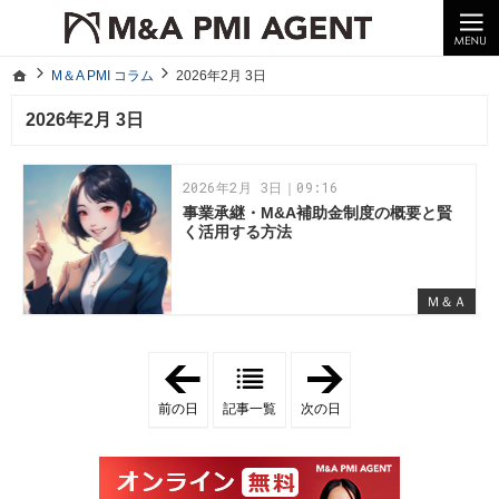
10年以上の経験。企業の経営統合や売却はM＆A PMI AGENTへ。
M＆A PMI コラム｜M＆A・PMI・事業承継のポイントや成功事例をわかりやすくご紹介
ホーム
M＆A PMI コラム
2026年2月 3日
ホーム
M＆A PMI コラム
2026年2月 3日
2026年2月 3日
2026年2月 3日｜09:16
事業承継・M&A補助金制度の概要と賢
く活用する方法
Ｍ＆Ａ
「
「
2
2
0
0
前の日
記事一覧
次の日
2
2
6
6
年
年
2
2
月
月
2
4