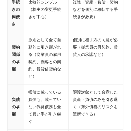
手続
比較的シンプル
複雑（資産・負債・契約
きの
（株主の変更手続
などを個別に移転する手
簡便
きが中心）
続きが必要）
さ
原則として全て自
個別に相手方の同意が必
契約
動的に引き継がれ
要（従業員の再契約、賃
関係
る（従業員の雇用
貸人の承諾など）
の承
契約、顧客との契
継
約、賃貸借契約な
ど）
帳簿に載っている
譲渡対象として合意した
負債
負債も、載ってい
資産・負債のみを引き継
の承
ない偶発債務も全
ぐ（簿外債務のリスクを
継
て買い手が引き継
遮断できる）
ぐ