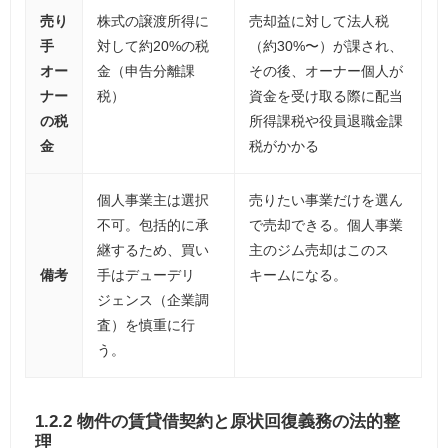
売り
株式の譲渡所得に
売却益に対して法人税
手
対して約20%の税
（約30%〜）が課され、
オー
金（申告分離課
その後、オーナー個人が
ナー
税）
資金を受け取る際に配当
の税
所得課税や役員退職金課
金
税がかかる
個人事業主は選択
売りたい事業だけを選ん
不可。包括的に承
で売却できる。個人事業
継するため、買い
主のジム売却はこのス
備考
手はデューデリ
キームになる。
ジェンス（企業調
査）を慎重に行
う。
1.2.2 物件の賃貸借契約と原状回復義務の法的整
理