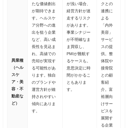
たな価値創出
が浅い場合、
クとの
が期待できま
経営方針が迷
連携に
す。ヘルスケ
走するリスク
よる
ア分野への進
があります。
「内外
出を狙う企業
事業シナジー
美容」
など、高い成
が不明確なま
サービ
長性を見込ま
ま買収し、
スの提
れ、高値での
PMIが難航す
供。整
異業種
売却が実現す
るケースも。
体院や
（ヘル
る可能性があ
意思決定に時
接骨院
スケ
ります。独自
間がかかるこ
との顧
ア・美
のブランドや
ともありま
客紹
容・不
運営方針が維
す。
介。富
動産な
持されやすい
裕層向
ど）
傾向にありま
けサー
す。
ビスを
展開す
る企業