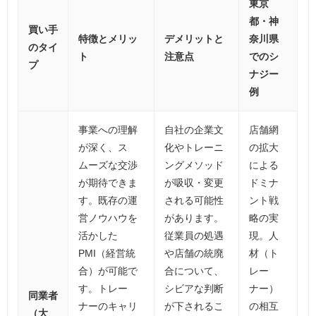
東京
都・神
買い手
特徴とメリッ
デメリットと
奈川県
のタイ
ト
注意点
でのシ
プ
ナジー
例
事業への理解
自社の企業文
店舗網
が深く、ス
化やトレーニ
の拡大
ムーズな交渉
ングメソッド
による
が期待できま
が吸収・変更
ドミナ
す。既存の運
される可能性
ント戦
営ノウハウを
があります。
略の実
活かした
従業員の処遇
現。人
PMI（経営統
や店舗の統廃
材（ト
合）が可能で
合について、
レー
す。トレー
シビアな判断
ナー）
同業者
ナーのキャリ
が下されるこ
の相互
（大