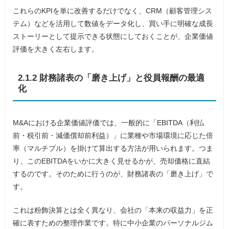
これらのKPIを単に改善するだけでなく、CRM（顧客管理シス
テム）などを活用して数値をデータ化し、買い手に明確な成長
ストーリーとして提示できる状態にしておくことが、企業価値
評価を大きく左右します。
2.1.2 財務諸表の「磨き上げ」と役員報酬の最適
化
M&Aにおける企業価値評価では、一般的に「EBITDA（利払
前・税引前・減価償却前利益）」に業種や市場環境に応じた倍
率（マルチプル）を掛けて算出する方法が用いられます。つま
り、このEBITDAをいかに大きく見せるかが、売却価格に直結
するのです。そのために行うのが、財務諸表の「磨き上げ」で
す。
これは粉飾決算とは全く異なり、会社の「本来の収益力」を正
確に表すための整理作業です。特に中小企業のパーソナルジム