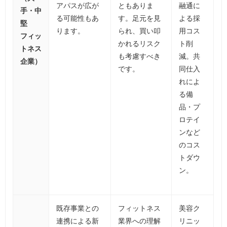
アパスが広が
ともありま
融通に
手・中
る可能性もあ
す。足元を見
よる採
堅
ります。
られ、買い叩
用コス
フィッ
かれるリスク
ト削
トネス
も考慮すべき
減。共
企業）
です。
同仕入
れによ
る備
品・プ
ロテイ
ンなど
のコス
トダウ
ン。
既存事業との
フィットネス
美容ク
連携による新
業界への理解
リニッ