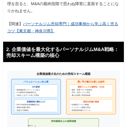
理を怠ると、M&Aの最終段階で思わぬ障害に直面することにな
りかねません。
【関連】
パーソナルジム売却専門｜成功事例から学ぶ高く売る
コツ【東京都・神奈川県】
2. 企業価値を最大化するパーソナルジムM&A戦略：
売却スキーム構築の核心
企業価値最大化のための売却スキーム構築
買い手が魅力を感じる条件
バリュエーション向上策
運営マニュアル標準化・DX化
KPI管理
• 顧客継続率(リテンション)向上
• 接客・指導フローの体系化
• LTV(顧客生涯価値)最大化
• 予約・決済システム導入
• CRMによるデータ化と可視化
• 属人化排除と再現性確保
財務諸表の磨き上げ
居抜き設備の価値
• EBITDA改善(役員報酬適正化)
• 設備査定リストの整備
• 事業外経費の除外
• メンテナンス履歴の明示
• 初期投資削減のアピール
• 収益力の明確化
売却価格向上の成果指標
EBITDA