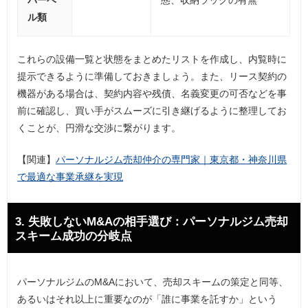
バーベ
態、収納ラックの有無
ル類
これらの設備一覧と状態をまとめたリストを作成し、内覧時に
提示できるように準備しておきましょう。また、リース契約の
機器がある場合は、契約内容や残債、名義変更の可否などを事
前に確認し、買い手がスムーズに引き継げるように整理してお
くことが、円滑な交渉に繋がります。
【関連】
パーソナルジム売却仲介の専門家｜東京都・神奈川県
で最適な事業承継を実現
3. 失敗しないM&Aの相手選び：パーソナルジム売却
スキーム成功の分岐点
パーソナルジムのM&Aにおいて、売却スキームの策定と同等、
あるいはそれ以上に重要なのが「誰に事業を託すか」という