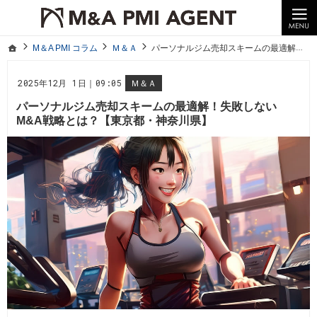
10年以上の経験。企業の経営統合や売却はM＆A PMI AGENTへ。
M＆A PMI コラム｜M＆A・PMI・事業承継のポイントや成功事例をわかりやすくご紹介
ホーム
M＆A PMI コラム
Ｍ＆Ａ
パーソナルジム売却スキームの最適解！失敗しないM&A戦略とは？【東京都・神奈川県】
ホーム
M＆A PMI コラム
Ｍ＆Ａ
パーソナルジム売却スキームの最適解！失敗しないM&A戦略とは？【東京都・神奈川県】
2025年12月 1日｜09:05
Ｍ＆Ａ
パーソナルジム売却スキームの最適解！失敗しない
M&A戦略とは？【東京都・神奈川県】