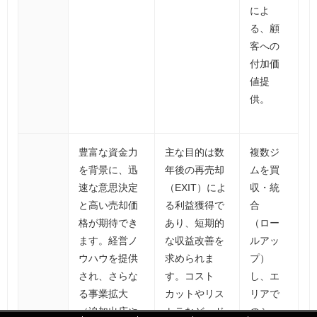
によ
る、顧
客への
付加価
値提
供。
豊富な資金力
主な目的は数
複数ジ
を背景に、迅
年後の再売却
ムを買
速な意思決定
（EXIT）によ
収・統
と高い売却価
る利益獲得で
合
格が期待でき
あり、短期的
（ロー
ます。経営ノ
な収益改善を
ルアッ
ウハウを提供
求められま
プ）
され、さらな
す。コスト
し、エ
る事業拡大
カットやリス
リアで
（追加出店や
トラなど、ド
のシェ
「
「