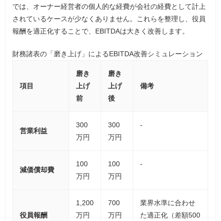
では、オーナー経営者の個人的な経費が会社の経費として計上
されているケースが少なくありません。これらを整理し、役員
報酬を適正化することで、EBITDAは大きく改善します。
財務諸表の「磨き上げ」によるEBITDA改善シミュレーション
磨き
磨き
項目
上げ
上げ
備考
前
後
300
300
-
営業利益
万円
万円
100
100
-
減価償却費
万円
万円
1,200
700
業界水準に合わせ
役員報酬
万円
万円
た適正化（差額500