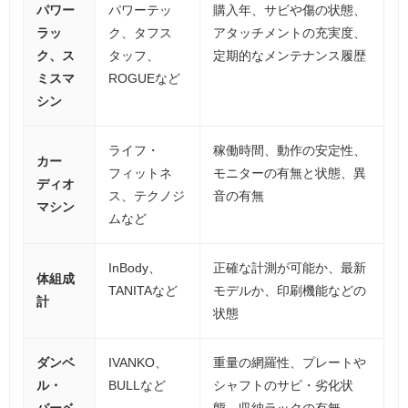
パワー
パワーテッ
購入年、サビや傷の状態、
ラッ
ク、タフス
アタッチメントの充実度、
ク、ス
タッフ、
定期的なメンテナンス履歴
ミスマ
ROGUEなど
シン
ライフ・
稼働時間、動作の安定性、
カー
フィットネ
モニターの有無と状態、異
ディオ
ス、テクノジ
音の有無
マシン
ムなど
InBody、
正確な計測が可能か、最新
体組成
TANITAなど
モデルか、印刷機能などの
計
状態
ダンベ
IVANKO、
重量の網羅性、プレートや
ル・
BULLなど
シャフトのサビ・劣化状