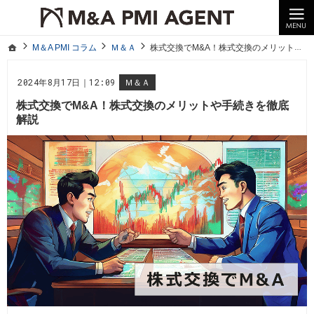
10年以上の経験。企業の経営統合や売却はM＆A PMI AGENTへ。
M＆A PMI コラム｜M＆A・PMI・事業承継のポイントや成功事例をわかりやすくご紹介
ホーム
M＆A PMI コラム
Ｍ＆Ａ
株式交換でM&A！株式交換のメリットや手続きを徹底解説
ホーム
M＆A PMI コラム
Ｍ＆Ａ
株式交換でM&A！株式交換のメリットや手続きを徹底解説
2024年8月17日｜12:09
Ｍ＆Ａ
株式交換でM&A！株式交換のメリットや手続きを徹底
解説