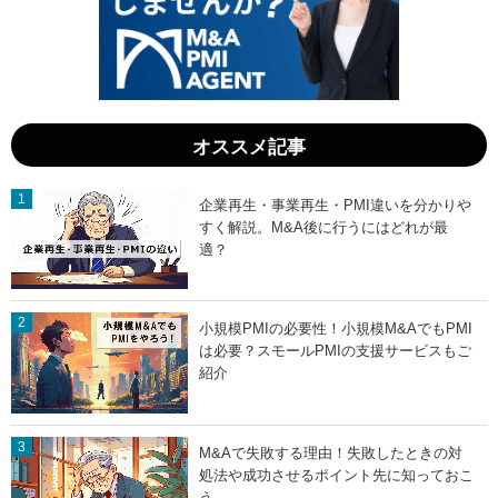
回
し
避
な
方
い
法
M
を
&
わ
A
か
仲
り
介
オススメ記事
や
会
す
社
く
の
解
選
企業再生・事業再生・PMI違いを分かりや
説
び
すく解説。M&A後に行うにはどれが最
」
方
」
適？
小規模PMIの必要性！小規模M&AでもPMI
は必要？スモールPMIの支援サービスもご
紹介
M&Aで失敗する理由！失敗したときの対
処法や成功させるポイント先に知っておこ
う