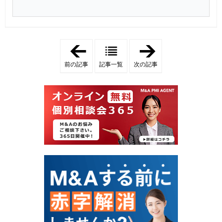
「
「
の
M
れ
&
前の記事
記事一覧
次の記事
ん
A
の
仲
減
介
損
会
と
社
は
の
？
利
M
益
&
相
A
反
減
問
損
題
リ
と
ス
は
ク
？
へ
譲
の
渡
事
企
前
業
対
が
策
失
・
敗