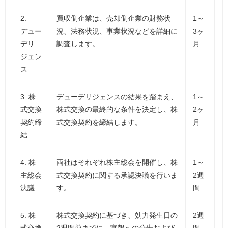
2.
買収側企業は、売却側企業の財務状
1～
デュー
況、法務状況、事業状況などを詳細に
3ヶ
デリ
調査します。
月
ジェン
ス
3. 株
デューデリジェンスの結果を踏まえ、
1～
式交換
株式交換の最終的な条件を決定し、株
2ヶ
契約締
式交換契約を締結します。
月
結
4. 株
両社はそれぞれ株主総会を開催し、株
1～
主総会
式交換契約に関する承認決議を行いま
2週
決議
す。
間
5. 株
株式交換契約に基づき、効力発生日の
2週