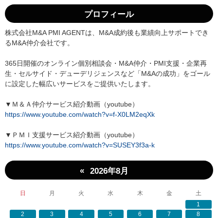
プロフィール
株式会社M&A PMI AGENTは、M&A成約後も業績向上サポートでき
るM&A仲介会社です。
365日開催のオンライン個別相談会・M&A仲介・PMI支援・企業再
生・セルサイド・デューデリジェンスなど「M&Aの成功」をゴール
に設定した幅広いサービスをご提供いたします。
▼Ｍ＆Ａ仲介サービス紹介動画（youtube）
https://www.youtube.com/watch?v=f-X0LM2eqXk
▼ＰＭＩ支援サービス紹介動画（youtube）
https://www.youtube.com/watch?v=SUSEY3f3a-k
«
2026年8月
日
月
火
水
木
金
土
1
2
3
4
5
6
7
8