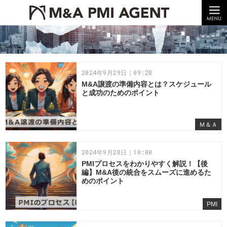
10年以上の経験。企業の経営統合や売却はM＆A PMI AGENTへ。
M＆A PMI コラム｜M＆A・PMI・事業承継のポイントや成功事例をわかりやすくご紹介
2024年9月29日｜09:28
M&A譲渡の準備内容とは？スケジュール
と成功のためのポイント
Ｍ＆Ａ
2024年9月28日｜10:00
PMIプロセスをわかりやすく解説！【後
編】M&A後の統合をスムーズに進めるた
めのポイント
PMI