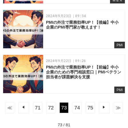
Ｍ＆Ａ
2024年9月23日｜09:34
PMIの外注で業務効率UP！【後編】中小
企業のPMI専門家が教えます！
PMI
2024年9月22日｜09:26
PMIの外注で業務効率UP！【前編】中小
企業のための専門相談窓口｜PMIベテラン
担当者が課題解決を支援
PMI
≪
前へ
71
72
73
74
75
次へ
≫
73 / 81