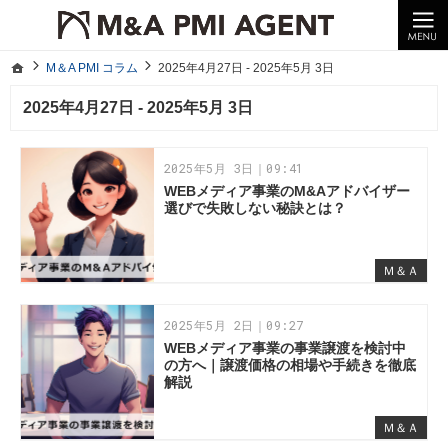
10年以上の経験。企業の経営統合や売却はM＆A PMI AGENTへ。
M＆A PMI コラム｜M＆A・PMI・事業承継のポイントや成功事例をわかりやすくご紹介
ホーム
M＆A PMI コラム
2025年4月27日 - 2025年5月 3日
ホーム
M＆A PMI コラム
2025年4月27日 - 2025年5月 3日
2025年4月27日 - 2025年5月 3日
2025年5月 3日｜09:41
WEBメディア事業のM&Aアドバイザー
選びで失敗しない秘訣とは？
Ｍ＆Ａ
2025年5月 2日｜09:27
WEBメディア事業の事業譲渡を検討中
の方へ｜譲渡価格の相場や手続きを徹底
解説
Ｍ＆Ａ