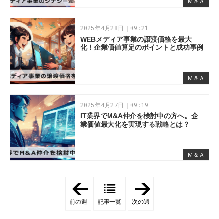
Ｍ＆Ａ
2025年4月28日｜09:21
WEBメディア事業の譲渡価格を最大
化！企業価値算定のポイントと成功事例
Ｍ＆Ａ
2025年4月27日｜09:19
IT業界でM&A仲介を検討中の方へ。企
業価値最大化を実現する戦略とは？
Ｍ＆Ａ
「
「
2
2
0
0
前の週
記事一覧
次の週
2
2
5
5
年
年