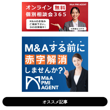
4
5
月
月
2
4
0
日
日
-
-
2
2
0
0
2
2
5
5
年
年
5
4
月
月
1
2
0
6
日
日
」
」
オススメ記事