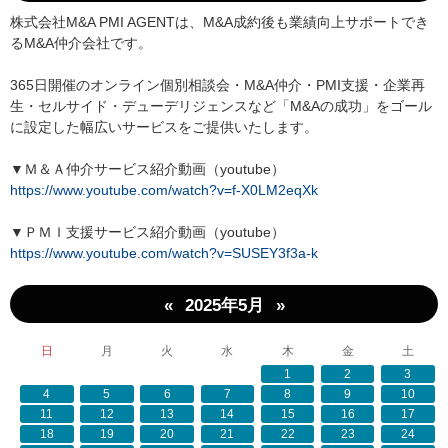
株式会社M&A PMI AGENTは、M&A成約後も業績向上サポートでき
るM&A仲介会社です。
365日開催のオンライン個別相談会・M&A仲介・PMI支援・企業再
生・セルサイド・デューデリジェンスなど「M&Aの成功」をゴール
に設定した幅広いサービスをご提供いたします。
▼Ｍ＆Ａ仲介サービス紹介動画（youtube）
https://www.youtube.com/watch?v=f-X0LM2eqXk
▼ＰＭＩ支援サービス紹介動画（youtube）
https://www.youtube.com/watch?v=SUSEY3f3a-k
«
»
2025年5月
日
月
火
水
木
金
土
1
2
3
4
5
6
7
8
9
10
11
12
13
14
15
16
17
18
19
20
21
22
23
24