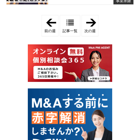
事業承継
「
「
2
2
0
0
前の週
記事一覧
次の週
2
2
4
4
年
年
7
7
月
月
1
2
4
8
日
日
-
-
2
2
0
0
2
2
4
4
年
年
7
8
月
月
2
3
0
日
日
」
」