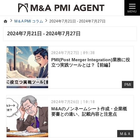
10年以上の経験。企業の経営統合や売却はM＆A PMI AGENTへ。
M＆A PMI コラム｜M＆A・PMI・事業承継のポイントや成功事例をわかりやすくご紹介
ホーム
M＆A PMI コラム
2024年7月21日 - 2024年7月27日
ホーム
M＆A PMI コラム
2024年7月21日 - 2024年7月27日
2024年7月21日 - 2024年7月27日
2024年7月27日｜09:38
PMI(Post Merger Integration)業務に役
立つ実践ツールとは？【前編】
PMI
2024年7月26日｜10:18
M&Aのノンネームシート作成・企業概
要書との違い、記載内容と注意点
Ｍ＆Ａ